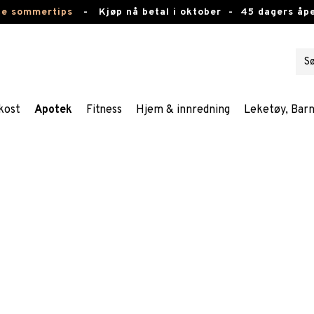
te sommertips
-
Kjøp nå betal i oktober -
45 dagers åpe
kost
Apotek
Fitness
Hjem & innredning
Leketøy, Bar