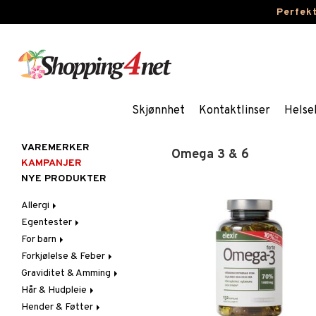
Perfek
Skjønnhet
Kontaktlinser
Helse
VAREMERKER
Omega 3 & 6
KAMPANJER
NYE PRODUKTER
Allergi
Egentester
Nesespray
For barn
Øyendråper
Andre tester
Forkjølelse & Feber
Blodtrykkmåler
Bleier
Graviditet & Amming
Graviditet & Eggløsning
Blodstoppere
Feber
Hår & Hudpleie
Feber, Forkjølelse & Verk
Halsvondt & Heshet
Brystbeskyttelse &
Febertermometre
Innlegg
Hender & Føtter
Hår
Hoste
Ansikt