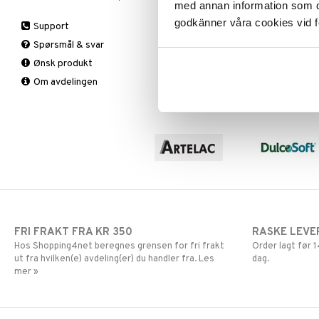
med annan information som du 
Sår
Is
Muskelverk
A,D,E & K
godkänner våra cookies vid f
Support
Knær
Smertestillende
B-Vitaminer
Spørsmål & svar
Legg
C-Vitamin
Tabletter
Ønsk produkt
Nakke
Jern
Om avdelingen
Rygg
Kalsium
Støttestrømper
Krom
Vrist
Magnesium
Knestrømpe
Multivitaminer
Medisinsk
Hver dag
støttestrømpe
Øvrig
Selen
Sink
FRI FRAKT FRA KR 350
RASKE LEVE
Hos Shopping4net beregnes grensen for fri frakt
Order lagt før
ut fra hvilken(e) avdeling(er) du handler fra. Les
dag.
mer »