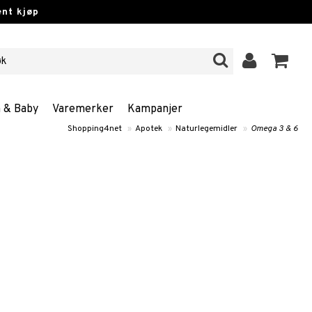
nt kjøp
n & Baby
Varemerker
Kampanjer
Shopping4net
»
Apotek
»
Naturlegemidler
»
Omega 3 & 6