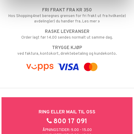
ntråd & Tannpirkere
leketøy
 & Mineraler
 & Teip
dd
& Varme
FRI FRAKT FRA KR 350
verk
& K
Hos Shopping4net beregnes grensen for fri frakt ut fra hvilken(e)
t
avdeling(er) du handler fra. Les mer »
stillende
miner
ål & svar
RASKE LEVERANSER
letter
min
Order lagt før 14.00 sendes normalt ut samme dag.
rodukt
TRYGGE KJØP
elingen
ved faktura, kontokort, direktebetaling og kundekonto.
m
strømper
estrømpe
ium
r dag
isinsk støttestrømpe
taminer
RING ELLER MAIL TIL OSS
800 17 091
ÅPNINGSTIDER: 9.00 - 15.00