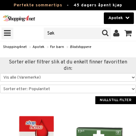
Perfekte sommertips
-
45 dagers åpent kjøp
Apotek
RKER
Skjønnhet
JER
ODUKTER
Kontaktlinser
Shopping4net
»
Apotek
»
For barn
»
Blodstoppere
Helsekost
Sorter eller filtrer slik at du enkelt finner favoritten
din:
Apotek
er
ray
åper
ester
Fitness
ykkmåler
Hjem & innredning
NULLSTILL FILTER
tet & Eggløsning
oppere
Leketøy, Barn & Baby
Forkjølelse & Verk
Varemerker
Kampanjer