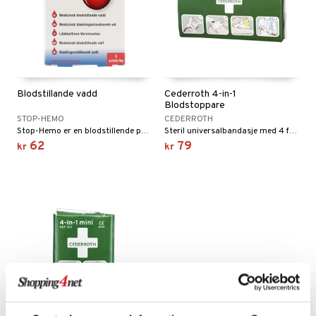
 Tarm
 Tenner
 Ører
Blodstillande vadd
Cederroth 4-in-1
Blodstoppare
STOP-HEMO
CEDERROTH
Stop-Hemo er en blodstillende pad som effektivt stopper blødning ved neseblod eller andre sår.
Steril universalbandasje med 4 funksjoner: Trykk-, støtte-, dekke- og brannskadebandasje.
r & Flasker
62
79
kr
kr
yttelse
Sår & Bitt
er & Mineraler
se & Feber
et & Amming
ertermometre
dpleie
ndt & Heshet
skyttelse & Innlegg