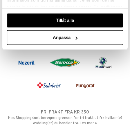
information som du har tillhandahållit eller som de har
289
kr
samlat in när du har använt deras tjänster. Du godkänner
våra cookies vid fortsatt användande av vår webbplats.
Tillåt alla
Anpassa
FRI FRAKT FRA KR 350
Hos Shopping4net beregnes grensen for fri frakt ut fra hvilken(e)
avdeling(er) du handler fra. Les mer »