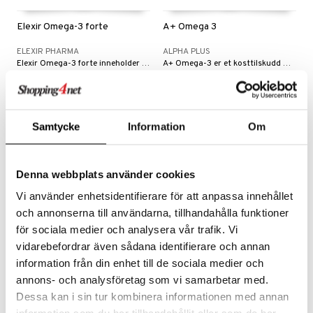
m
jelp
 & Mineraler
 & Teip
dd
& Varme
Elexir Omega-3 forte
A+ Omega 3
verk
& K
ELEXIR PHARMA
ALPHA PLUS
t
Elexir Omega-3 forte inneholder høykonsentrert fiskeolje med 70 % omega-3 per kapsel.
A+ Omega-3 er et kosttilskudd med høykonsentrert fiskeolje som inneholder de viktige fettsyrene DHA og EPA.
stillende
miner
150
150
199
kr
kr
(
ord.
kr
)
ål & svar
letter
min
rodukt
Samtycke
Information
Om
elingen
m
strømper
Denna webbplats använder cookies
estrømpe
ium
Vi använder enhetsidentifierare för att anpassa innehållet
och annonserna till användarna, tillhandahålla funktioner
r dag
isinsk støttestrømpe
taminer
för sociala medier och analysera vår trafik. Vi
vidarebefordrar även sådana identifierare och annan
information från din enhet till de sociala medier och
Närokällan Krillolja
annons- och analysföretag som vi samarbetar med.
Dessa kan i sin tur kombinera informationen med annan
NÄROKÄLLAN
Krillolje er bundet til fosfolopider som gir ekstra lettopptagelig Omega-3.