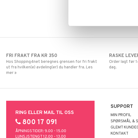
Vrist
Magnesium
Knestrømpe
Multivitaminer
Medisinsk
Hver dag
støttestrømpe
Øvrig
Selen
Sink
FRI FRAKT FRA KR 350
RASKE LEVE
Hos Shopping4net beregnes grensen for fri frakt
Order lagt før
ut fra hvilken(e) avdeling(er) du handler fra. Les
dag.
mer »
SUPPORT
RING ELLER MAIL TIL OSS
MIN PROFIL
800 17 091
SPØRSMÅL & 
GLEMT KUNDE
ÅPNINGSTIDER: 9.00 - 15.00
KONTAKT
LUNSJSTENGT 12.00 - 13.00