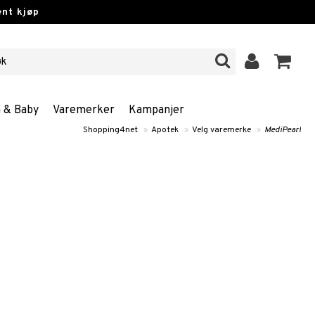
nt kjøp
n & Baby
Varemerker
Kampanjer
Shopping4net
»
Apotek
»
Velg varemerke
»
MediPearl