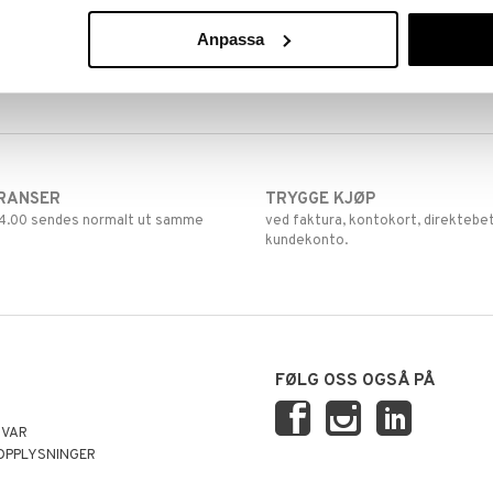
Anpassa
RANSER
TRYGGE KJØP
 14.00 sendes normalt ut samme
ved faktura, kontokort, direktebet
kundekonto.
FØLG OSS OGSÅ PÅ
SVAR
OPPLYSNINGER