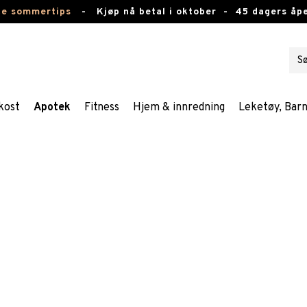
te sommertips
-
Kjøp nå betal i oktober -
45 dagers åpe
kost
Apotek
Fitness
Hjem & innredning
Leketøy, Bar