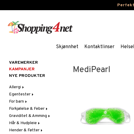
Perfek
Skjønnhet
Kontaktlinser
Helse
VAREMERKER
MediPearl
KAMPANJER
NYE PRODUKTER
Allergi
Egentester
Nesespray
For barn
Øyendråper
Andre tester
Forkjølelse & Feber
Blodtrykkmåler
Bleier
Graviditet & Amming
Graviditet & Eggløsning
Blodstoppere
Feber
Hår & Hudpleie
Feber, Forkjølelse & Verk
Halsvondt & Heshet
Brystbeskyttelse &
Febertermometre
Innlegg
Hender & Føtter
Hår
Hoste
Ansikt