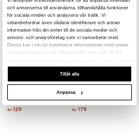
129
129
Vi använder enhetsidentifierare för att anpassa innehållet
kr
kr
och annonserna till användarna, tillhandahålla funktioner
för sociala medier och analysera vår trafik. Vi
vidarebefordrar även sådana identifierare och annan
information från din enhet till de sociala medier och
annons- och analysföretag som vi samarbetar med.
Dessa kan i sin tur kombinera informationen med annan
information som du har tillhandahållit eller som de har
samlat in när du har använt deras tjänster. Du godkänner
våra cookies vid fortsatt användande av vår webbplats.
Tillåt alla
Daxxin Schampo Normal-
Daxxin Pre-Wash Anti-
Dry Hair
Dandruff
Anpassa
DAXXIN
DAXXIN
Mild sjampo for tørr og sensitiv hodebunn.
Fjerner flass og urenheter og forbereder hodebunnen for rengjøring med Daxxin Anti-Dandruff Shampoo.
129
179
kr
kr