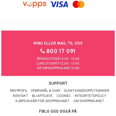
RING ELLER MAIL TIL OSS
800 17 091
ÅPNINGSTIDER: 9.00 - 15.00
LUNSJSTENGT 12.00 - 13.00
INFO@SHOPPING4NET.COM
SUPPORT
MIN PROFIL
SPØRSMÅL & SVAR
GLEMT KUNDEOPPLYSNINGER
KONTAKT
BLI AFFILIATE
COOKIES
INTEGRITETSPOLICY
KJØPSVILKÅR FOR SHOPPING4NET
OM SHOPPING4NET
FØLG OSS OGSÅ PÅ