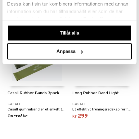
Power Grip gir den beste treningen for hånd- og underarmmusklene.
Power Grip er et klassisk styrketreningsredskap for hånd- og underarmmusklene.
Dessa kan i sin tur kombinera informationen med annan
179
179
kr
kr
information som du har tillhandahållit eller som de har
samlat in när du har använt deras tjänster. Du godkänner
våra cookies vid fortsatt användande av vår webbplats.
Tillåt alla
Anpassa
Casall Rubber Bands 3pack
Long Rubber Band Light
CASALL
CASALL
Casall gummiband er et enkelt treningsredskap for motstandstrening, men med uendelige treningsmuligheter.
Et effektivt treningsredskap for funksjonell trening som hjelper deg med å trene styrke, fleksibilitet, smidighet og hurtighet.
299
Overvåke
kr