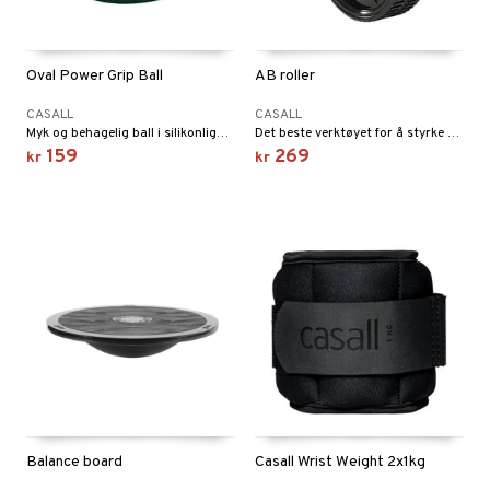
 sportsflasker
 protein
Oval Power Grip Ball
AB roller
Ledd- og muskelsmerter
 egg protein
CASALL
CASALL
Myk og behagelig ball i silikonlignende materiale for skånsom trening av hånd-, finger- og underarmmuskler.
Det beste verktøyet for å styrke mage, rygg og armer samtidig.
ilbehør
rotein
159
269
kr
kr
utstyr
og beskyttelse
ue
r
el
r
ndledd
Pilates
e
orbedring
ggmuskel
r
Balance board
Casall Wrist Weight 2x1kg
t