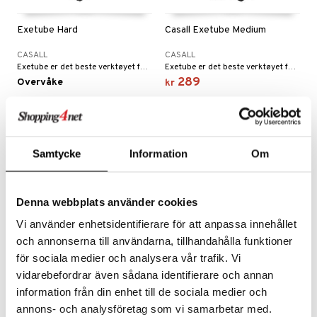
Exetube Hard
Casall Exetube Medium
CASALL
CASALL
Exetube er det beste verktøyet for motstandstrening som trener selv de minste muskelgruppene. Maksimal motstand: 50,9 kg.
Exetube er det beste verktøyet for motstandstrening som trener selv de minste muskelgruppene. Maksimal motstand: 37,2 kg.
289
Overvåke
kr
Samtycke
Information
Om
Denna webbplats använder cookies
Vi använder enhetsidentifierare för att anpassa innehållet
och annonserna till användarna, tillhandahålla funktioner
för sociala medier och analysera vår trafik. Vi
vidarebefordrar även sådana identifierare och annan
Power Grip hard
Power Grip medium
information från din enhet till de sociala medier och
CASALL
CASALL
annons- och analysföretag som vi samarbetar med.