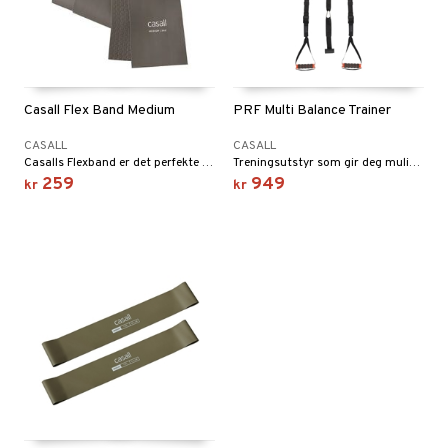
Casall Flex Band Medium
PRF Multi Balance Trainer
CASALL
CASALL
Casalls Flexband er det perfekte treningsredskapet for fleksibilitets- og stabilitetstrening. Kan brukes til øvelser for både over- og underkroppen.
Treningsutstyr som gir deg muligheten til å bruke din egen kroppsvekt til styrke- og balanseøvelser.
259
949
kr
kr