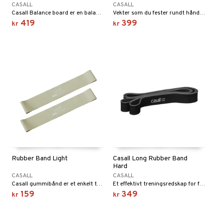
ning
CASALL
CASALL
ål & svar
Casall Balance board er en balansebrett som effektivt hjelper deg med å trene opp muskler i føtter, ben og kjerne.
Vekter som du fester rundt håndleddet, hjelper deg med å få en mer intens trening.
419
399
kr
kr
rodukt
elingen
Rubber Band Light
Casall Long Rubber Band
Hard
CASALL
CASALL
Casall gummibånd er et enkelt treningsredskap for motstandstrening, men som gir mange valgmuligheter.
Et effektivt treningsredskap for funksjonell trening som hjelper deg med å trene styrke, fleksibilitet, smidighet og hurtighet.
159
349
kr
kr