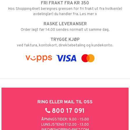
FRI FRAKT FRA KR 350
Hos Shopping4net beregnes grensen for fri frakt ut fra hvilken(e)
avdeling(er) du handler fra. Les mer »
RASKE LEVERANSER
Order lagt før 14.00 sendes normalt ut samme dag.
TRYGGE KJØP
ved faktura, kontokort, direktebetaling og kundekonto.
RING ELLER MAIL TIL OSS
800 17 091
ÅPNINGSTIDER: 9.00 - 15.00
LUNSJSTENGT 12.00 - 13.00
INFO@SHOPPING4NET.COM