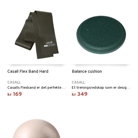
Casall Flex Band Hard
Balance cushion
CASALL
CASALL
Casalls Flexband er det perfekte treningsredskapet for fleksibilitets- og stabilitetstrening. Kan brukes til øvelser for både over- og underkroppen.
Et treningsredskap som er designet for å bygge styrke og stabilitet.
169
349
kr
kr