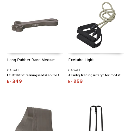
Long Rubber Band Medium
Exetube Light
CASALL
CASALL
Et effektivt treningsredskap for funksjonell trening som hjelper deg med å trene styrke, fleksibilitet, smidighet og hurtighet.
Allsidig treningsutstyr for motstandstrening av alle store muskelgrupper uansett hvor du er.
349
259
kr
kr