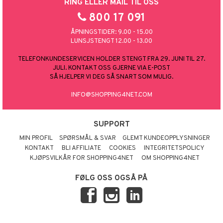
RING ELLER MAIL TIL OSS
800 17 091
ÅPNINGSTIDER: 9.00 - 15.00
LUNSJSTENGT 12.00 - 13.00
TELEFONKUNDESERVICEN HOLDER STENGT FRA 29. JUNI TIL 27.
JULI. KONTAKT OSS GJERNE VIA E-POST
SÅ HJELPER VI DEG SÅ SNART SOM MULIG.
INFO@SHOPPING4NET.COM
SUPPORT
MIN PROFIL
SPØRSMÅL & SVAR
GLEMT KUNDEOPPLYSNINGER
KONTAKT
BLI AFFILIATE
COOKIES
INTEGRITETSPOLICY
KJØPSVILKÅR FOR SHOPPING4NET
OM SHOPPING4NET
FØLG OSS OGSÅ PÅ