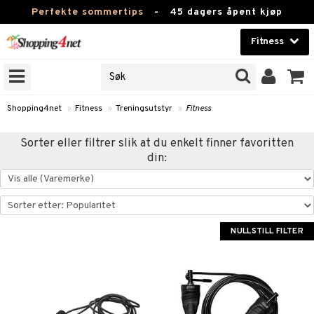
Perfekte sommertips
-
45 dagers åpent kjøp
Fitness
RKER
Skjønnhet
JER
ODUKTER
Kontaktlinser
Shopping4net
»
Fitness
»
Treningsutstyr
»
Fitness
Helsekost
rer
Sorter eller filtrer slik at du enkelt finner favoritten
din:
Apotek
 og tabletter
rer
og drikke
Fitness
renning
rikker
Hjem & innredning
NULLSTILL FILTER
er
 og tabletter
Leketøy, Barn & Baby
og drikke
Varemerker
og vektøkning
Kampanjer
 fettsyrer
yrer