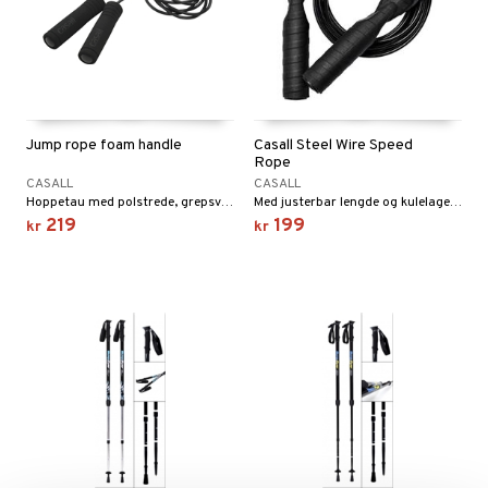
 sportsflasker
 protein
Ledd- og muskelsmerter
 egg protein
ilbehør
rotein
Jump rope foam handle
Casall Steel Wire Speed
Rope
utstyr
CASALL
CASALL
Hoppetau med polstrede, grepsvänliga handtag.
Med justerbar lengde og kulelager som gjør rotasjonene smidige og stille.
s
219
199
kr
kr
og beskyttelse
ue
r
el
r
ndledd
Pilates
e
orbedring
ggmuskel
r
t