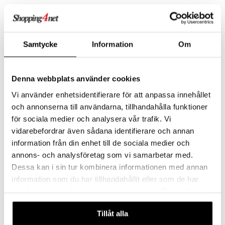
ning
ål & svar
Gåstavar BungyPump
Gåstavar BungyPump
rodukt
energy 6kg
number one 4kg
BUNGYPUMP
BUNGYPUMP
elingen
Samtycke
Information
Om
BungyPump Energy - den tøffe treningsstaven som henvender seg til de som allerede er aktive med treningen sin og søker utfordring.
Number One - treningsstaven som henvender seg til de som ønsker å komme i gang med trening eller trenger et godt verktøy for rehabilitering.
829
829
kr
kr
Denna webbplats använder cookies
Vi använder enhetsidentifierare för att anpassa innehållet
och annonserna till användarna, tillhandahålla funktioner
för sociala medier och analysera vår trafik. Vi
vidarebefordrar även sådana identifierare och annan
information från din enhet till de sociala medier och
annons- och analysföretag som vi samarbetar med.
Dessa kan i sin tur kombinera informationen med annan
information som du har tillhandahållit eller som de har
samlat in när du har använt deras tjänster. Du godkänner
våra cookies vid fortsatt användande av vår webbplats.
Tillåt alla