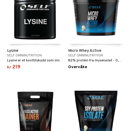
Lysine
Micro Whey Active
SELF OMNINUTRITION
SELF OMNINUTRITION
Lysine er et kosttilskudd som inneholder ren L-lysin.
82% protein fra myseisolat - 0,4% fett.
219
Overvåke
kr