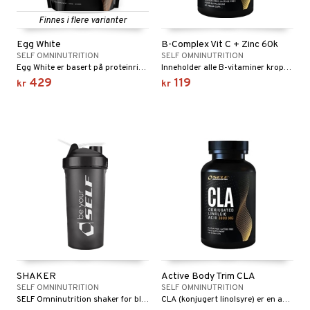
Finnes i flere varianter
Egg White
B-Complex Vit C + Zinc 60k
SELF OMNINUTRITION
SELF OMNINUTRITION
Egg White er basert på proteinrik eggehvite som er fri for fett og karbohydrater.
Inneholder alle B-vitaminer kroppen din trenger.
429
119
kr
kr
SHAKER
Active Body Trim CLA
SELF OMNINUTRITION
SELF OMNINUTRITION
SELF Omninutrition shaker for blanding av proteinpulver shakes.
CLA (konjugert linolsyre) er en av de to essensielle (umettede) fettsyrene som kroppen ikke kan produsere.