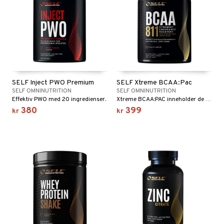
SELF Inject PWO Premium
SELF Xtreme BCAA:Pac
SELF OMNINUTRITION
SELF OMNINUTRITION
Effektiv PWO med 20 ingredienser.
Xtreme BCAA:PAC inneholder de forgrenede aminosyrene Leucin, Valin og Isoleucin i en perfekt balanse.
380
399
kr
kr