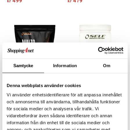
499
479
kr
kr
Samtycke
Information
Om
SELF - Maltodextrin
SELF Diet Meal
Denna webbplats använder cookies
SELF OMNINUTRITION
SELF OMNINUTRITION
Raske og lettfordøyelige karbohydrater som brukes som en rask og praktisk energi- og restitusjonstilskudd.
Dietprotein av høy kvalitet.
Vi använder enhetsidentifierare för att anpassa innehållet
109
299
kr
kr
och annonserna till användarna, tillhandahålla funktioner
för sociala medier och analysera vår trafik. Vi
vidarebefordrar även sådana identifierare och annan
information från din enhet till de sociala medier och
annons- och analysföretag som vi samarbetar med.