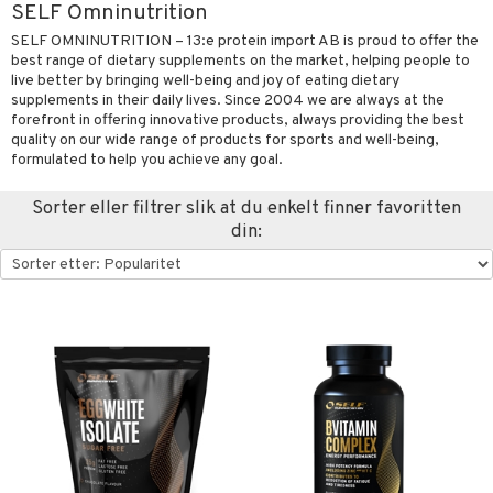
SELF Omninutrition
SELF OMNINUTRITION – 13:e protein import AB is proud to offer the
best range of dietary supplements on the market, helping people to
 sportsflasker
 protein
live better by bringing well-being and joy of eating dietary
supplements in their daily lives. Since 2004 we are always at the
Ledd- og muskelsmerter
 egg protein
forefront in offering innovative products, always providing the best
quality on our wide range of products for sports and well-being,
ilbehør
rotein
formulated to help you achieve any goal.
utstyr
Sorter eller filtrer slik at du enkelt finner favoritten
r
din:
Pilates
og beskyttelse
ue
orbedring
r
el
r
t
ndledd
ning
ål & svar
e
rodukt
ggmuskel
elingen