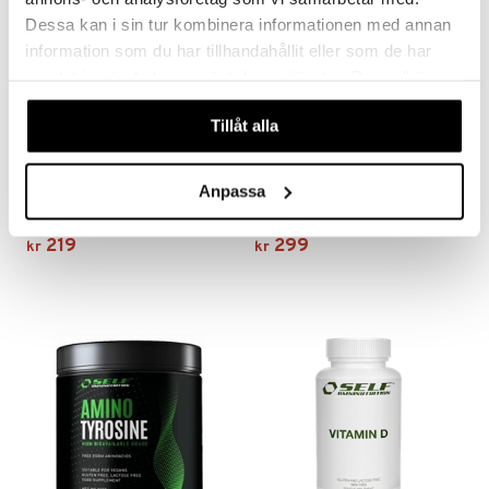
Dessa kan i sin tur kombinera informationen med annan
information som du har tillhandahållit eller som de har
samlat in när du har använt deras tjänster. Du godkänner
våra cookies vid fortsatt användande av vår webbplats.
Tillåt alla
SELF Mega Tribulus
SELF Waterloss
Anpassa
SELF OMNINUTRITION
SELF OMNINUTRITION
Kosttilskudd med tribulus terrestris.
Kosttilskudd med urter.
219
299
kr
kr