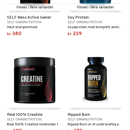
Finnes i flere varianter
Finnes i flere varianter
SELF Mass Active Gainer
Soy Protein
SELF OMNINUTRITION
SELF OMNINUTRITION
Høyt energiinnhold.
Soyaprotein med komplett aminosyreprofil samt et høyt proteininnhold på hele 89%.
380
239
kr
kr
Real 100% Creatine
Ripped Burn
SELF OMNINUTRITION
SELF OMNINUTRITION
Real 100% Creatine inneholder 100% mikronisert kreatin.
Ripped Burn er et unikt kraftig produkt med hele 20 naturlige ingredienser.