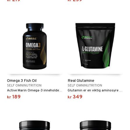
219
259
kr
kr
Omega 3 Fish Oil
Real Glutamine
SELF OMNINUTRITION
SELF OMNINUTRITION
Active Marin Omega-3 inneholder essensielle fettsyrer som består av EPA (Eikosapentaensyre) og DHA (Dokosahexaensyre) utvunnet fra fiskeolje.
Glutamin er en viktig aminosyre som i muskelen utgjør 50-60% av de frie aminosyrene.
189
349
kr
kr