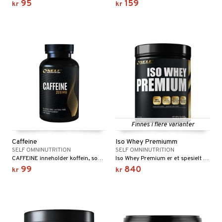
95
159
kr
kr
Finnes i flere varianter
Caffeine
Iso Whey Premiumm
SELF OMNINUTRITION
SELF OMNINUTRITION
CAFFEINE inneholder koffein, som er et sentralstimulerende stoff som finnes naturlig i for eksempel kaffe, te, kakao og guarana.
Iso Whey Premium er et spesielt behandlet høykvalitets myseisolat med spesifikke proteinfraksjoner forsterket med glutaminpeptider.
99
840
kr
kr