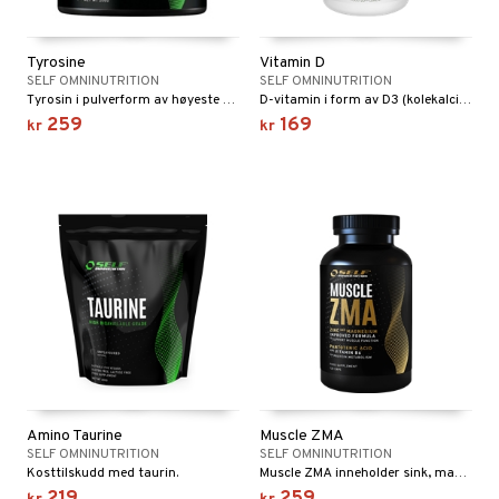
Tyrosine
Vitamin D
SELF OMNINUTRITION
SELF OMNINUTRITION
Tyrosin i pulverform av høyeste kvalitet.
D-vitamin i form av D3 (kolekalciferol).
259
169
kr
kr
Amino Taurine
Muscle ZMA
SELF OMNINUTRITION
SELF OMNINUTRITION
Kosttilskudd med taurin.
Muscle ZMA inneholder sink, magnesium og B6.