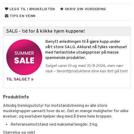
ning
ål & svar
LEGG TIL I ØNSKELISTEN
SKRIV DIN VURDERING
rodukt
TIPS EN VENN
elingen
SALG - tid for å klikke hjem kuppene!
Benytt anledningen til å gjøre kupp under
vårt store SALG. Akkurat nå fylles varehuset
med fantastiske utsalgspriser på masse
spennende produkter.
Salget varer til og med 31/8 2026, men vær
rask – favorittproduktene dine kan fort gå tom!
TIL SALGET »
Produktinfo
Allsidig treningsutstyr for motstandstrening av alle store
muskelgrupper uansett hvor du er. Det er mange muligheter for ulike
øvelser, og exetuben hjelper deg med å trene hele kroppen.
Referansemotstand ved maksimal lengde: 3 kg.
Størrelse og vekt