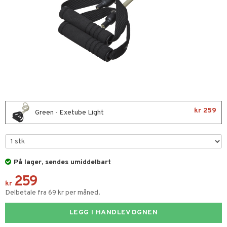
 sportsflasker
 protein
Ledd- og muskelsmerter
 egg protein
ilbehør
rotein
utstyr
kr 259
Green - Exetube Light
og beskyttelse
ue
r
el
r
På lager, sendes umiddelbart
ndledd
Pilates
259
kr
e
orbedring
Delbetale fra 69 kr per måned.
ggmuskel
r
LEGG I HANDLEVOGNEN
t