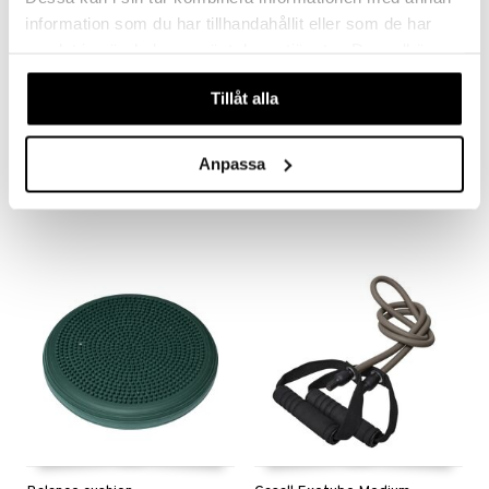
information som du har tillhandahållit eller som de har
samlat in när du har använt deras tjänster. Du godkänner
våra cookies vid fortsatt användande av vår webbplats.
Tillåt alla
AB roller
Balance board
CASALL
CASALL
Anpassa
269
419
kr
kr