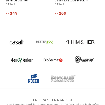
Balance cushion
Casall Exetube Medium
CASALL
CASALL
349
289
kr
kr
FRI FRAKT FRA KR 350
Hos Shopping4net beregnes grensen for fri frakt ut fra hvilken(e)