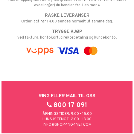
avdeling(er) du handler fra. Les mer »
RASKE LEVERANSER
Order lagt før 14.00 sendes normalt ut samme dag.
TRYGGE KJØP
ved faktura, kontokort, direktebetaling og kundekonto.
RING ELLER MAIL TIL OSS
800 17 091
ÅPNINGSTIDER: 9.00 - 15.00
LUNSJSTENGT 12.00 - 13.00
INFO@SHOPPING4NET.COM