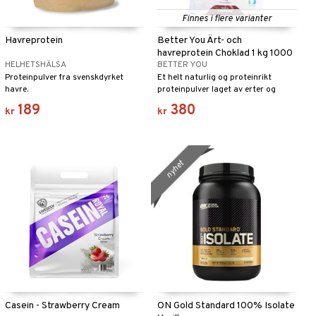
Finnes i flere varianter
Havreprotein
Better You Ärt- och
havreprotein Choklad 1 kg 1000
HELHETSHÄLSA
BETTER YOU
gram
Proteinpulver fra svenskdyrket
Et helt naturlig og proteinrikt
havre.
proteinpulver laget av erter og
havre. Perfekt som mellommåltid, i
189
380
kr
kr
frokostsmoothien din eller som en
god restitusjonsdrikk etter fysisk
aktivitet.
nyhet
Casein - Strawberry Cream
ON Gold Standard 100% Isolate