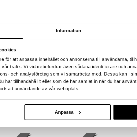
215
215
kr
kr
Information
eco
cookies
e för att anpassa innehållet och annonserna till användarna, tillh
vår trafik. Vi vidarebefordrar även sådana identifierare och anna
nnons- och analysföretag som vi samarbetar med. Dessa kan i sin
har tillhandahållit eller som de har samlat in när du har använt
Holistic Risprotein Eko
Upgrit Kollagenprotein
ortsatt användande av vår webbplats.
HOLISTIC
UPGRIT
Holistic Risprotein kommer fra
100 % hydrolysert kollagen.
økologisk, spiret brun ris og
Anpassa
inneholder 80% rent protein.
339
289
kr
kr