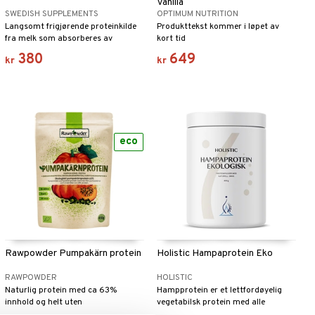
Vanilla
SWEDISH SUPPLEMENTS
OPTIMUM NUTRITION
Langsomt frigjørende proteinkilde
Produkttekst kommer i løpet av
fra melk som absorberes av
kort tid
kroppen over flere timer.
380
649
kr
kr
eco
Rawpowder Pumpakärn protein
Holistic Hampaprotein Eko
RAWPOWDER
HOLISTIC
Naturlig protein med ca 63%
Hampprotein er et lettfordøyelig
innhold og helt uten
vegetabilsk protein med alle
tilsetningsstoffer.
essensielle aminosyrer.