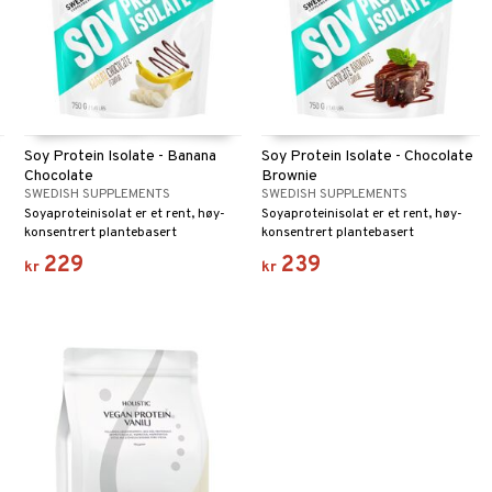
Soy Protein Isolate - Banana
Soy Protein Isolate - Chocolate
Chocolate
Brownie
SWEDISH SUPPLEMENTS
SWEDISH SUPPLEMENTS
Soyaproteinisolat er et rent, høy-
Soyaproteinisolat er et rent, høy-
konsentrert plantebasert
konsentrert plantebasert
proteintilskudd fremstilt av
proteintilskudd fremstilt av
229
239
kr
kr
soyabønner.
soyabønner.