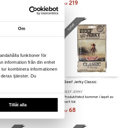
189
219
kr
kr
nyhet
nyhet
Om
andahålla funktioner för
n information från din enhet
 tur kombinera informationen
 deras tjänster. Du
Beef Jerky Original
Beef Jerky Classic
BEEF JERKY
BEEF JERKY
Produkttekst kommer i løpet av
Produkttekst kommer i løpet av
kort tid
kort tid
Tillåt alla
68
68
kr
kr