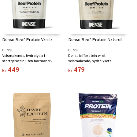
Dense Beef Protein Vanilla
Dense Beef Protein Naturell
DENSE
DENSE
Velsmakende, hydrolysert
Dense biffprotein er et
storfeprotein uten hormoner,
velsmakende, hydrolysert
antibiotika eller pesticider.
biffprotein uten hormoner,
449
479
kr
kr
antibiotika eller pesticider.