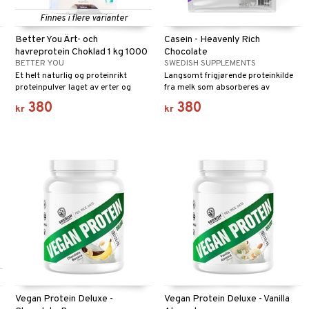
Finnes i flere varianter
Better You Ärt- och
Casein - Heavenly Rich
havreprotein Choklad 1 kg 1000
Chocolate
BETTER YOU
SWEDISH SUPPLEMENTS
gram
Et helt naturlig og proteinrikt
Langsomt frigjørende proteinkilde
proteinpulver laget av erter og
fra melk som absorberes av
havre. Perfekt som mellommåltid, i
kroppen over flere timer.
380
380
kr
kr
frokostsmoothien din eller som en
god restitusjonsdrikk etter fysisk
aktivitet.
Vegan Protein Deluxe -
Vegan Protein Deluxe - Vanilla