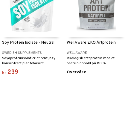
Soy Protein Isolate - Neutral
WellAware EKO Ärtprotein
SWEDISH SUPPLEMENTS
WELLAWARE
Soyaproteinisolat er et rent, høy-
Økologisk erteprotein med et
konsentrert plantebasert
proteininnhold på 80 %.
proteintilskudd fremstilt av
239
Overvåke
kr
soyabønner.