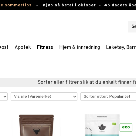
te sommertips
-
Kjøp nå betal i oktober -
45 dagers åpe
kost
Apotek
Fitness
Hjem & innredning
Leketøy, Bar
Sorter eller filtrer slik at du enkelt finner 
eco