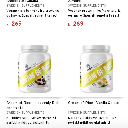
Chocolate Banana
Almond
SWEDISH SUPPLEMENTS
SWEDISH SUPPLEMENTS
Vegansk proteinmiks fra erter, ris
Vegansk proteinmiks fra erter, ris
og havre. Spesielt egnet å ta rett
og havre. Spesielt egnet å ta rett
etter trening.
etter trening.
269
269
kr
kr
Cream of Rice - Heavenly Rich
Cream of Rice - Vanilla Gelato
chocolate
SWEDISH SUPPLEMENTS
SWEDISH SUPPLEMENTS
Karbohydratpulver av rismel. Et
Karbohydratpulver av rismel. Et
perfekt mildt og glutenfritt
perfekt mildt og glutenfritt
karbohydrattilskudd.
karbohydrattilskudd.