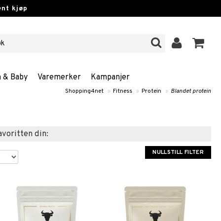
nt kjøp
n & Baby
Varemerker
Kampanjer
Shopping4net
»
Fitness
»
Protein
»
Blandet protein
favoritten din:
NULLSTILL FILTER