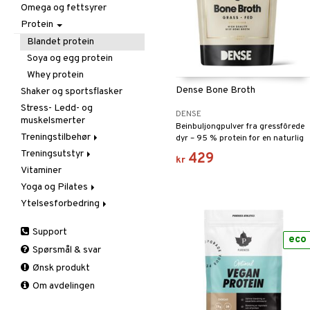
Omega og fettsyrer
Aminosyrer
Protein
Andre
Gainer
Blandet protein
Kreatin
Soya og egg protein
Whey protein
Dense Bone Broth
Shaker og sportsflasker
Stress- Ledd- og
DENSE
muskelsmerter
Beinbuljongpulver fra gressfôrede
Treningstilbehør
dyr – 95 % protein for en naturlig
kilde til næring.
Treningsutstyr
Diverse
429
kr
Vitaminer
Gåstav
Fitness
Yoga og Pilates
Støtte og beskyttelse
Styrke
Ytelsesforbedring
Tilbehør
Tepper
Albue
Tilbehør
Andre
Ankel
Support
Før trening
Håndledd
eco
Spørsmål & svar
Kreatin
Kne
Ønsk produkt
Leggmuskel
Om avdelingen