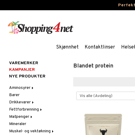
Perfek
Skjønnhet
Kontaktlinser
Helse
VAREMERKER
Blandet protein
KAMPANJER
NYE PRODUKTER
Aminosyrer
Barer
Kapsler og tabletter
Drikkevarer
Pulver og drikke
Fettforbrenning
Sportsdrikker
Matpenger
Kapsler og tabletter
Mineraler
Pulver og drikke
Muskel- og vektøkning