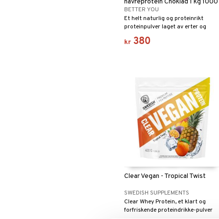
havreprotein Choklad 1 kg 1000
BETTER YOU
gram
Et helt naturlig og proteinrikt
proteinpulver laget av erter og
havre. Perfekt som mellommåltid, i
380
kr
frokostsmoothien din eller som en
god restitusjonsdrikk etter fysisk
aktivitet.
Clear Vegan - Tropical Twist
SWEDISH SUPPLEMENTS
Clear Whey Protein, et klart og
forfriskende proteindrikke-pulver
basert på ertepeptid.