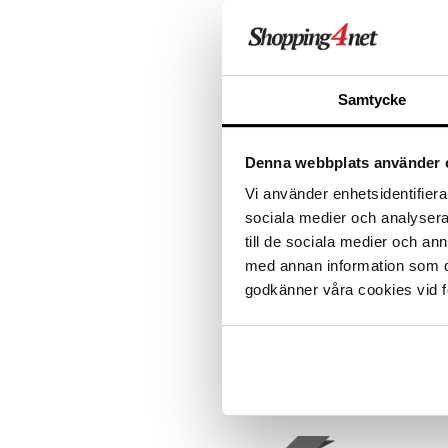
319
kr
Samtycke
eco
Denna webbplats använder 
Vi använder enhetsidentifierar
sociala medier och analysera 
till de sociala medier och a
med annan information som du 
Pureness Athletics Optimal
godkänner våra cookies vid f
Vegan Protein Vanilj
PURENESS
80 % vegetabilsk protein fremstilt
ved å blande fullkornsrisprotein og
erteprotein.
229
kr