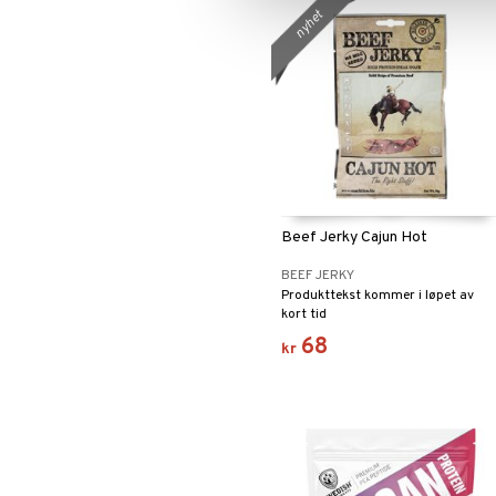
nyhet
Beef Jerky Cajun Hot
BEEF JERKY
Produkttekst kommer i løpet av
kort tid
68
kr