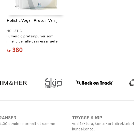
Holistic Vegan Protein Vanilj
HOLISTIC
Fullverdig proteinpulver som
inneholder alle de ni essensielle
aminosyrene, inkludert de
380
kr
forgrenede aminosyrene (BCAA).
RANSER
TRYGGE KJØP
 14.00 sendes normalt ut samme
ved faktura, kontokort, direktebet
kundekonto.