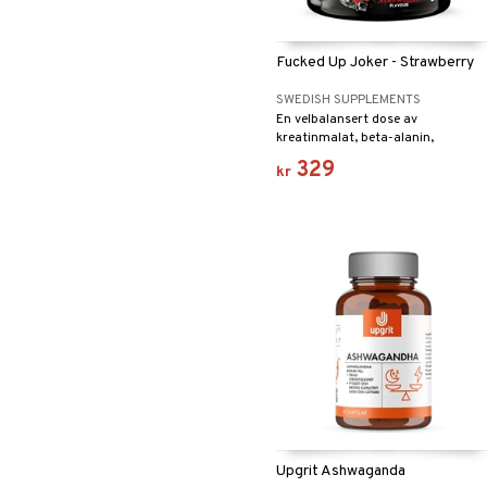
Fucked Up Joker - Strawberry
SWEDISH SUPPLEMENTS
En velbalansert dose av
kreatinmalat, beta-alanin,
adaptogener og oppkvikkende sam
329
kr
fokuseringsøkende stoffer.
Upgrit Ashwaganda