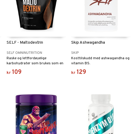
SELF - Maltodextrin
Skip Ashwagandha
SELF OMNINUTRITION
SKIP
Raske og lettfordøyelige
Kosttilskudd med ashwagandha og
karbohydrater som brukes som en
vitamin B5.
rask og praktisk energi- og
109
129
kr
kr
restitusjonstilskudd.