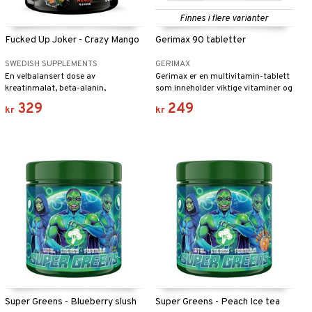
Finnes i flere varianter
Fucked Up Joker - Crazy Mango
Gerimax 90 tabletter
SWEDISH SUPPLEMENTS
GERIMAX
En velbalansert dose av
Gerimax er en multivitamin-tablett
kreatinmalat, beta-alanin,
som inneholder viktige vitaminer og
adaptogener og oppkvikkende samt
mineraler samt ginseng.
329
249
kr
kr
fokuseringsøkende stoffer.
Super Greens - Blueberry slush
Super Greens - Peach Ice tea