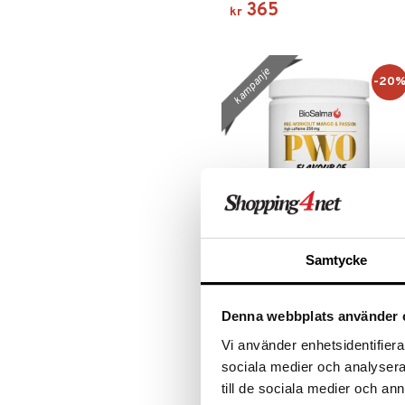
365
kr
kampanje
-20
Samtycke
BioSalma PWO Mango &
Passionsfrukt
BIOSALMA
PRE-WORKOUT med aminosyrer,
Denna webbplats använder 
koffein og kreatin.
Vi använder enhetsidentifierar
200
(
ord.
kr
249
)
kr
sociala medier och analysera 
till de sociala medier och a