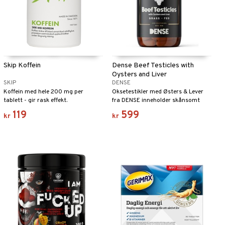
Skip Koffein
Dense Beef Testicles with
Oysters and Liver
SKIP
DENSE
Koffein med hele 200 mg per
Oksetestikler med Østers & Lever
tablett - gir rask effekt.
fra DENSE inneholder skånsomt
frysetørkede oksetestikler sammen
119
599
kr
kr
med lever og østersekstrakt.