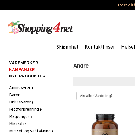
Perfek
Skjønnhet
Kontaktlinser
Helse
VAREMERKER
Andre
KAMPANJER
NYE PRODUKTER
Aminosyrer
Barer
Kapsler og tabletter
Drikkevarer
Pulver og drikke
Fettforbrenning
Sportsdrikker
Matpenger
Kapsler og tabletter
Mineraler
Pulver og drikke
Muskel- og vektøkning