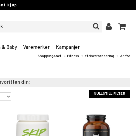
nt kjøp
n & Baby
Varemerker
Kampanjer
Shopping4net
»
Fitness
»
Ytelsesforbedring
»
Andre
favoritten din:
NULLSTILL FILTER