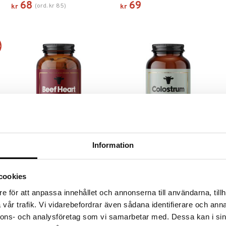
68
69
(
ord.
kr
85
)
kr
kr
%
Information
Dense Beef Heart
Dense Colostrum
DENSE
DENSE
100 % rent storfehjerte i
Colostrum med 20 %
cookies
gelatinkapsler fra frittgående storfe
immunoglobuliner.
fra New Zealand.
e för att anpassa innehållet och annonserna till användarna, tillh
529
Overvåke
kr
vår trafik. Vi vidarebefordrar även sådana identifierare och anna
nnons- och analysföretag som vi samarbetar med. Dessa kan i sin