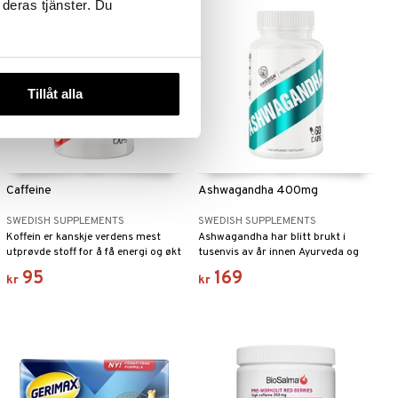
 deras tjänster. Du
Tillåt alla
Caffeine
Ashwagandha 400mg
SWEDISH SUPPLEMENTS
SWEDISH SUPPLEMENTS
Koffein er kanskje verdens mest
Ashwagandha har blitt brukt i
utprøvde stoff for å få energi og økt
tusenvis av år innen Ayurveda og
prestasjonsevne.
kalles ofte for "Indisk Ginseng".
95
169
kr
kr