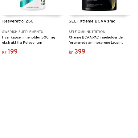
Resveratrol 250
SELF Xtreme BCAA:Pac
SWEDISH SUPPLEMENTS
SELF OMNINUTRITION
Hver kapsel inneholder 500 mg
Xtreme BCAA:PAC inneholder de
ekstrakt fra Polygonum
forgrenede aminosyrene Leucin,
cuspidatum, standardisert til 50 %
Valin og Isoleucin i en perfekt
199
399
kr
kr
trans-resveratrol.
balanse.