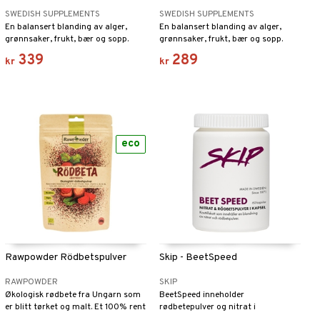
SWEDISH SUPPLEMENTS
SWEDISH SUPPLEMENTS
En balansert blanding av alger,
En balansert blanding av alger,
grønnsaker, frukt, bær og sopp.
grønnsaker, frukt, bær og sopp.
339
289
kr
kr
eco
Rawpowder Rödbetspulver
Skip - BeetSpeed
RAWPOWDER
SKIP
Økologisk rødbete fra Ungarn som
BeetSpeed inneholder
er blitt tørket og malt. Et 100% rent
rødbetepulver og nitrat i
naturprodukt.
kapselform.