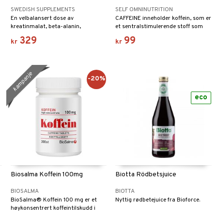
SWEDISH SUPPLEMENTS
SELF OMNINUTRITION
En velbalansert dose av
CAFFEINE inneholder koffein, som er
kreatinmalat, beta-alanin,
et sentralstimulerende stoff som
adaptogener og oppkvikkende samt
finnes naturlig i for eksempel kaffe,
329
99
kr
kr
fokuseringsøkende stoffer.
te, kakao og guarana.
kampanje
-20%
eco
Biosalma Koffein 100mg
Biotta Rödbetsjuice
BIOSALMA
BIOTTA
BioSalma® Koffein 100 mg er et
Nyttig rødbetejuice fra Bioforce.
høykonsentrert koffeintilskudd i
praktisk tablettform.