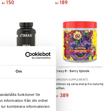
150
189
kr
kr
Om
SELF Mega Tribulus
Crazy 8 - Berry Xplode
SELF OMNINUTRITION
SWEDISH SUPPLEMENTS
Kosttilskudd med tribulus
Intensiv og varig energi fra naturlig
terrestris.
koffein.
andahålla funktioner för
219
389
kr
kr
n information från din enhet
 tur kombinera informationen