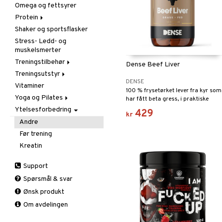
Omega og fettsyrer
Aminosyrer
Protein
Andre
Shaker og sportsflasker
Gainer
Blandet protein
Stress- Ledd- og
Kreatin
Soya og egg protein
muskelsmerter
Whey protein
Treningstilbehør
Dense Beef Liver
Treningsutstyr
Diverse
DENSE
Vitaminer
Gåstav
Fitness
100 % frysetørket lever fra kyr som
Yoga og Pilates
Støtte og beskyttelse
Styrke
har fått beta gress, i praktiske
gelatinkapsler. 750 mg frysetørket
Ytelsesforbedring
Tilbehør
Tepper
Albue
429
kr
lever per kapsel.
Tilbehør
Ankel
Andre
Håndledd
Før trening
Kne
Kreatin
Leggmuskel
Support
Spørsmål & svar
Ønsk produkt
Om avdelingen