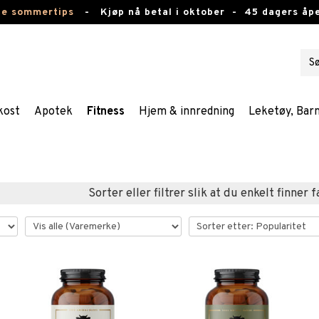
te sommertips
-
Kjøp nå betal i oktober -
45 dagers åpe
kost
Apotek
Fitness
Hjem & innredning
Leketøy, Bar
Sorter eller filtrer slik at du enkelt finner 