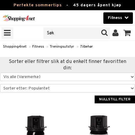
Perfekte sommertips
-
45 dagers åpent kjøp
Fitness
RKER
Skjønnhet
JER
ODUKTER
Kontaktlinser
Shopping4net
»
Fitness
»
Treningsutstyr
»
Tilbehør
Helsekost
rer
Sorter eller filtrer slik at du enkelt finner favoritten
din:
Apotek
 og tabletter
rer
og drikke
Fitness
renning
rikker
Hjem & innredning
NULLSTILL FILTER
er
 og tabletter
Leketøy, Barn & Baby
og drikke
Varemerker
og vektøkning
Kampanjer
 fettsyrer
yrer