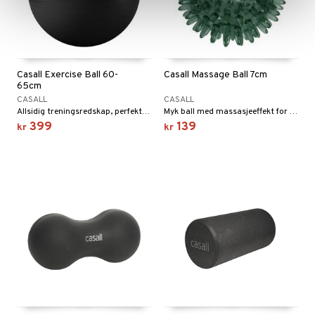
Casall Exercise Ball 60-
Casall Massage Ball 7cm
65cm
CASALL
CASALL
Allsidig treningsredskap, perfekt for styrketrening for hele kroppen. For deg under 175 cm.
Myk ball med massasjeeffekt for trening av blant annet mage og rygg.
399
139
kr
kr