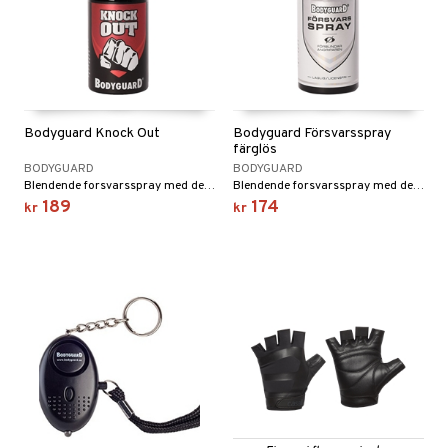
 sportsflasker
 protein
Ledd- og muskelsmerter
 egg protein
ilbehør
rotein
Bodyguard Knock Out
Bodyguard Försvarsspray
färglös
utstyr
BODYGUARD
BODYGUARD
Blendende forsvarsspray med den kraftigste lovlige formelen på markedet - blender angriperen maksimalt.
Blendende forsvarsspray med den kraftigste lovlige formelen på markedet - blender angriperen maksimalt.
189
174
kr
kr
og beskyttelse
ue
ør
el
r
ndledd
Pilates
e
orbedring
ggmuskel
r
t