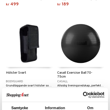
499
189
kr
kr
Hölster Svart
Casall Exercise Ball 70-
75cm
BODYGUARD
CASALL
Grundläggande svart hölster som har en perfekt passform för Bodyguard självförsvarsspray.
Allsidig treningsredskap, perfekt for styrketrening for hele kroppen. For deg over 175 cm.
79
399
kr
kr
Samtycke
Information
Om