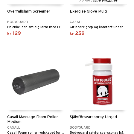
ning
Finnes i flere varianter
ål & svar
Överfallslarm Screamer
Exercise Glove Multi
rodukt
BODYGUARD
CASALL
elingen
En enkel och smidig larm med LED-lampe.
Gir bedre grep og komfort under styrketrening samtidig som den beskytter hånden.
129
259
kr
kr
Casall Massage Foam Roller
Självförsvarsspray färgad
Medium
CASALL
BODYGUARD
Casall Foam roll er redskapet for å trene opp mobilitet, stabilitet og styrke. Lengde 61 cm og diameter 15 cm.
Bodyguard selvforsvarsspray både forblinder og farger angriperen rød. Forsvarsspray gir deg forspranget du trenger!