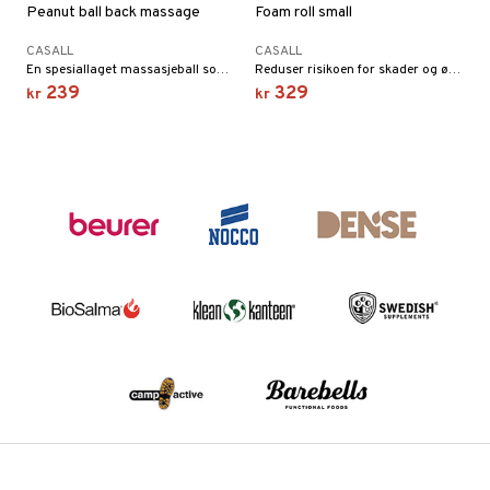
Peanut ball back massage
Foam roll small
CASALL
CASALL
En spesiallaget massasjeball som hjelper deg med å nå de dypeste muskelvevene, spesielt langs ryggraden.
Reduser risikoen for skader og øk bevegeligheten. For oppvarming og restitusjon. Lengde 31 cm.
239
329
kr
kr