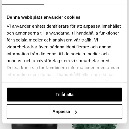
Denna webbplats använder cookies
Vi använder enhetsidentifierare för att anpassa innehållet
och annonserna till användarna, tillhandahålla funktioner
för sociala medier och analysera vår trafik. Vi
vidarebefordrar även sådana identifierare och annan
Finnes i flere varianter
information från din enhet till de sociala medier och
Casall Pressure Point Ball
Casall Intense Foam Roller
annons- och analysföretag som vi samarbetar med.
Dessa kan i sin tur kombinera informationen med annan
CASALL
CASALL
Pressure point ball er en massasjeball som når de dypeste muskelvevene. Brukes som oppvarming før trening eller til restitusjon.
Den ultimate oppvarmings- eller restitusjonsproduktet for høyintensiv trening.
information som du har tillhandahållit eller som de har
179
499
fra
kr
kr
samlat in när du har använt deras tjänster. Du godkänner
våra cookies vid fortsatt användande av vår webbplats.
Tillåt alla
Anpassa