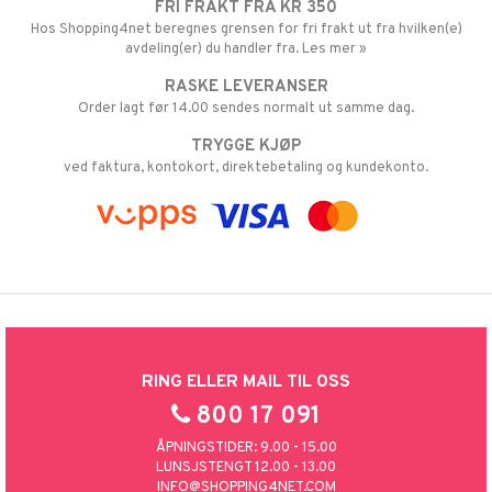
FRI FRAKT FRA KR 350
Hos Shopping4net beregnes grensen for fri frakt ut fra hvilken(e)
avdeling(er) du handler fra. Les mer »
RASKE LEVERANSER
Order lagt før 14.00 sendes normalt ut samme dag.
TRYGGE KJØP
ved faktura, kontokort, direktebetaling og kundekonto.
RING ELLER MAIL TIL OSS
800 17 091
ÅPNINGSTIDER: 9.00 - 15.00
LUNSJSTENGT 12.00 - 13.00
INFO@SHOPPING4NET.COM