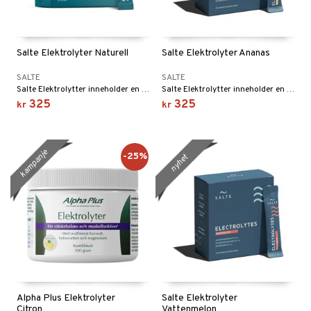
elingen
Salte Elektrolyter Naturell
Salte Elektrolyter Ananas
SALTE
SALTE
Salte Elektrolytter inneholder en større mengde mineraler for å gjøre en forskjell. Helt uten sukker.
Salte Elektrolytter inneholder en større mengde mineraler for å gjøre en forskjell. Helt uten sukker.
325
325
kr
kr
kampanje
-25%
nyhet
Alpha Plus Elektrolyter
Salte Elektrolyter
Citron
Vattenmelon