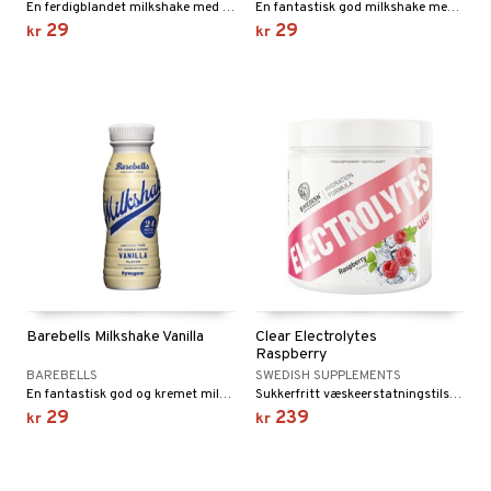
En ferdigblandet milkshake med myk smak av kaffe og karamell. Hver flaske gir 24 g protein.
En fantastisk god milkshake med 24 g protein og en frisk smak av jordbær.
29
29
kr
kr
Barebells Milkshake Vanilla
Clear Electrolytes
Raspberry
BAREBELLS
SWEDISH SUPPLEMENTS
En fantastisk god og kremet milkshake med 24 g protein og smak av søt vanilje.
Sukkerfritt væskeerstatningstilskudd med bringebærsmak som kombinerer kokosvannpulver med nøye utvalgte mineraler.
29
239
kr
kr