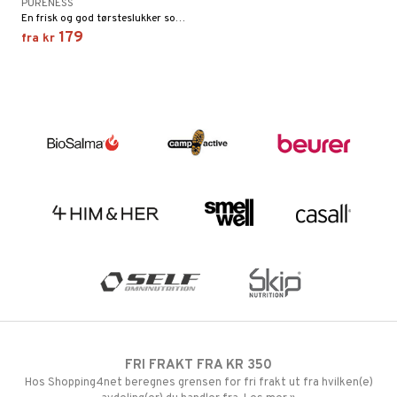
PURENESS
En frisk og god tørsteslukker som bidrar til å opprettholde elektrolyttbalansen i kroppen.
179
fra
kr
FRI FRAKT FRA KR 350
Hos Shopping4net beregnes grensen for fri frakt ut fra hvilken(e)