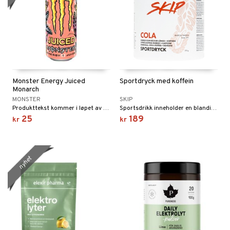
Monster Energy Juiced
Sportdryck med koffein
Monarch
MONSTER
SKIP
Produkttekst kommer i løpet av kort tid
Sportsdrikk inneholder en blanding av karbohydrater for umiddelbar absorpsjon. Den inneholder også koffein som gir en oppkvikkende effekt under anstrengelse.
25
189
kr
kr
nyhet