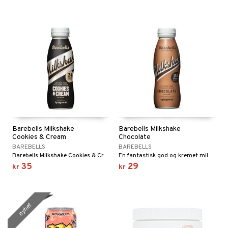
Barebells Milkshake
Barebells Milkshake
Cookies & Cream
Chocolate
BAREBELLS
BAREBELLS
Barebells Milkshake Cookies & Cream er en proteinrik shake som leverer både på smak og næring.
En fantastisk god og kremet milkshake med 24 g protein og smak av sjokolade.
35
29
kr
kr
nyhet