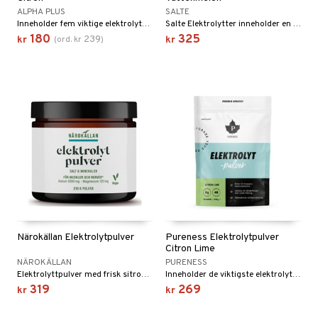
ALPHA PLUS
SALTE
Inneholder fem viktige elektrolytter: magnesium, kalium, kalsium, natrium og klorid.
Salte Elektrolytter inneholder en større mengde mineraler for å gjøre en forskjell. Helt uten sukker.
180
325
239
kr
(
ord.
kr
)
kr
Närokällan Elektrolytpulver
Pureness Elektrolytpulver
Citron Lime
NÄROKÄLLAN
PURENESS
Elektrolyttpulver med frisk sitronsmak
Inneholder de viktigste elektrolyttene, Guérande-salt, C-vitamin og organisk svovel (OptiMSM)
319
269
kr
kr