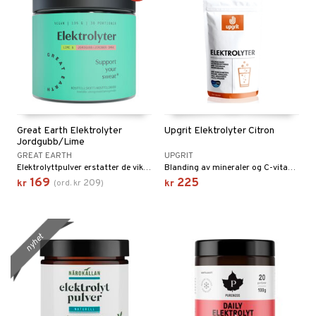
Great Earth Elektrolyter
Upgrit Elektrolyter Citron
Jordgubb/Lime
GREAT EARTH
UPGRIT
Elektrolyttpulver erstatter de viktige mineralene som går tapt ved svette.
Blanding av mineraler og C-vitamin fra naturlige ingredienser
169
225
209
kr
(
ord.
kr
)
kr
nyhet