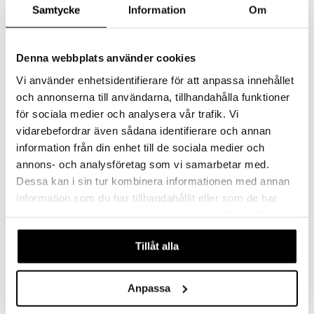
Samtycke
Information
Om
Monster Energy Ultra
Sportdryck
Strawberry Dreams
MONSTER
SKIP
Produkttekst kommer i løpet av kort tid
Sportsdrikk inneholder en karbohydratblanding for umiddelbar absorpsjon og en elektrolytblanding som erstatter det du svetter ut.
Denna webbplats använder cookies
25
139
kr
kr
Vi använder enhetsidentifierare för att anpassa innehållet
och annonserna till användarna, tillhandahålla funktioner
för sociala medier och analysera vår trafik. Vi
vidarebefordrar även sådana identifierare och annan
information från din enhet till de sociala medier och
annons- och analysföretag som vi samarbetar med.
Dessa kan i sin tur kombinera informationen med annan
information som du har tillhandahållit eller som de har
samlat in när du har använt deras tjänster. Du godkänner
våra cookies vid fortsatt användande av vår webbplats.
Tillåt alla
Salte Elektrolyter Apelsin
Salte Elektrolyter Citron
Anpassa
SALTE
SALTE
Salte Elektrolytter inneholder en større mengde mineraler for å gjøre en forskjell. Helt uten sukker.
Salte Elektrolytter inneholder en større mengde mineraler for å gjøre en forskjell. Helt uten sukker.