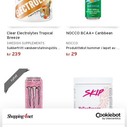
Clear Electrolytes Tropical
NOCCO BCAA+ Caribbean
Breeze
SWEDISH SUPPLEMENTS
NOCCO
Sukkerfritt væskeerstatningstilskudd med tropisk smak som kombinerer kokosvannpulver med nøye utvalgte mineraler.
Produkttekst kommer i løpet av kort tid
239
29
kr
kr
nyhet
Finnes i flere varianter