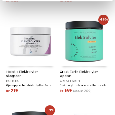
325
325
kr
kr
-19%
Holistic Elektrolyter
Great Earth Elektrolyter
skogsbär
Apelsin
HOLISTIC
GREAT EARTH
Gjenoppretter elektrolytter for økt prestasjon, utholdenhet og restitusjon.
Elektrolyttpulver erstatter de viktige mineralene som går tapt ved svette.
219
169
209
kr
kr
(
ord.
kr
)
-19%