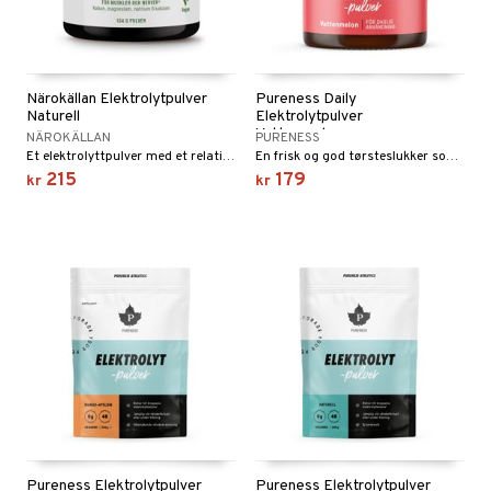
Närokällan Elektrolytpulver
Pureness Daily
Naturell
Elektrolytpulver
Vattenmelon
NÄROKÄLLAN
PURENESS
Et elektrolyttpulver med et relativt høyt innhold på 1000 mg kalium per dose.
En frisk og god tørsteslukker som bidrar til å opprettholde elektrolyttbalansen i kroppen.
215
179
kr
kr
Pureness Elektrolytpulver
Pureness Elektrolytpulver