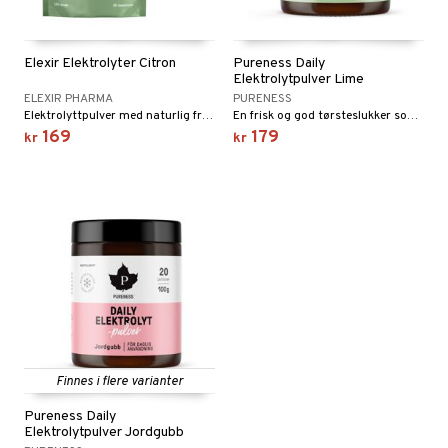
Elexir Elektrolyter Citron
Pureness Daily
Elektrolytpulver Lime
ELEXIR PHARMA
PURENESS
Elektrolyttpulver med naturlig frisk sitronsmak. Mildt søtet med munkfrukt og stevia fra planteriket.
En frisk og god tørsteslukker som bidrar til å opprettholde elektrolyttbalansen i kroppen.
169
179
kr
kr
Finnes i flere varianter
Pureness Daily
Elektrolytpulver Jordgubb