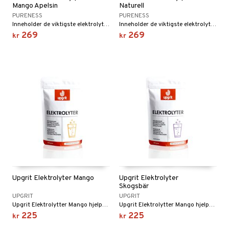
Mango Apelsin
Naturell
PURENESS
PURENESS
Inneholder de viktigste elektrolyttene, Guérande-havsalt, C-vitamin og organisk svovel (OptiMSM)
Inneholder de viktigste elektrolyttene, Guérande-salt, C-vitamin og organisk svovel (OptiMSM)
269
269
kr
kr
Upgrit Elektrolyter Mango
Upgrit Elektrolyter
Skogsbär
UPGRIT
UPGRIT
Upgrit Elektrolytter Mango hjelper deg å fylle på med natrium, kalium, magnesium og klorid.
Upgrit Elektrolytter Mango hjelper deg å fylle på med natrium, kalium, magnesium og klorid.
225
225
kr
kr