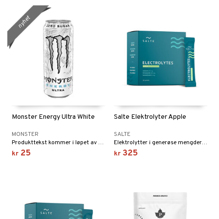
nyhet
Monster Energy Ultra White
Salte Elektrolyter Äpple
MONSTER
SALTE
Produkttekst kommer i løpet av kort tid
Elektrolytter i generøse mengder: 800 mg natrium, 400 mg kalium og 60 mg magnesium, helt uten tilsatt sukker.
25
325
kr
kr