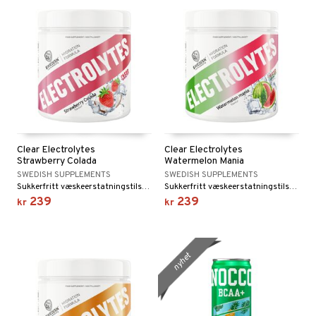
Clear Electrolytes
Clear Electrolytes
Strawberry Colada
Watermelon Mania
SWEDISH SUPPLEMENTS
SWEDISH SUPPLEMENTS
Sukkerfritt væskeerstatningstilskudd med jordbærsmak som kombinerer kokosvannpulver med nøye utvalgte mineraler.
Sukkerfritt væskeerstatningstilskudd med melonsmak som kombinerer kokosvannpulver med nøye utvalgte mineraler.
239
239
kr
kr
nyhet