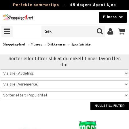
Perfekte sommertips
-
45 dagers åpent kjøp
Fitness
RKER
Skjønnhet
JER
ODUKTER
Kontaktlinser
Shopping4net
»
Fitness
»
Drikkevarer
»
Sportsdrikker
Helsekost
rer
Sorter eller filtrer slik at du enkelt finner favoritten
din:
Apotek
 og tabletter
rer
og drikke
Fitness
drikker
Hjem & innredning
renning
Leketøy, Barn & Baby
er
 og tabletter
NULLSTILL FILTER
Varemerker
og drikke
Kampanjer
og vektøkning