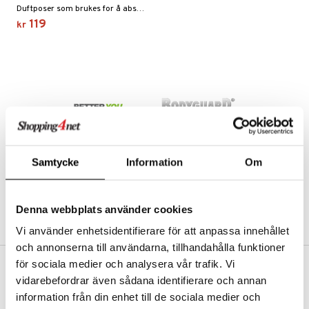
Duftposer som brukes for å absorbere fuktighet og ubehagelig lukt fra treningssko og treningsvesker.
119
kr
 sportsflasker
 protein
Ledd- og muskelsmerter
 egg protein
ilbehør
rotein
e
Samtycke
Information
Om
og beskyttelse
ue
utstyr
Denna webbplats använder cookies
el
r
Vi använder enhetsidentifierare för att anpassa innehållet
ndledd
Pilates
och annonserna till användarna, tillhandahålla funktioner
e
orbedring
r
för sociala medier och analysera vår trafik. Vi
FRI FRAKT FRA KR 350
vidarebefordrar även sådana identifierare och annan
ggmuskel
r
t
Hos Shopping4net beregnes grensen for fri frakt ut fra hvilken(e)
information från din enhet till de sociala medier och
avdeling(er) du handler fra. Les mer »
ning