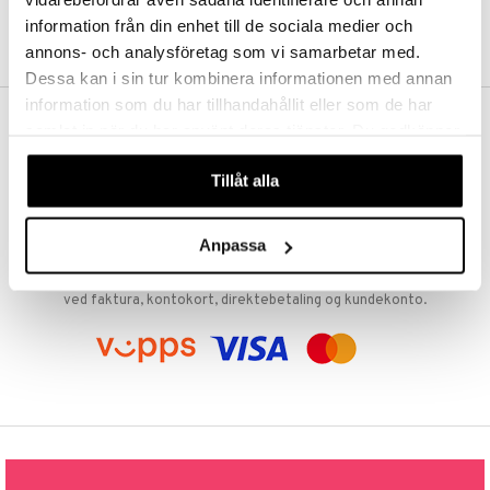
r
t
information från din enhet till de sociala medier och
ndledd
ning
annons- och analysföretag som vi samarbetar med.
ål & svar
e
Dessa kan i sin tur kombinera informationen med annan
rodukt
information som du har tillhandahållit eller som de har
ggmuskel
samlat in när du har använt deras tjänster. Du godkänner
elingen
FRI FRAKT FRA KR 350
våra cookies vid fortsatt användande av vår webbplats.
Hos Shopping4net beregnes grensen for fri frakt ut fra hvilken(e)
Tillåt alla
avdeling(er) du handler fra. Les mer »
RASKE LEVERANSER
Order lagt før 14.00 sendes normalt ut samme dag.
Anpassa
TRYGGE KJØP
ved faktura, kontokort, direktebetaling og kundekonto.