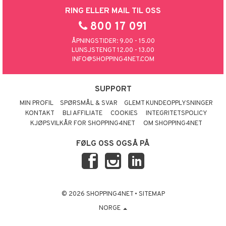
RING ELLER MAIL TIL OSS
800 17 091
ÅPNINGSTIDER: 9.00 - 15.00
LUNSJSTENGT 12.00 - 13.00
INFO@SHOPPING4NET.COM
SUPPORT
MIN PROFIL
SPØRSMÅL & SVAR
GLEMT KUNDEOPPLYSNINGER
KONTAKT
BLI AFFILIATE
COOKIES
INTEGRITETSPOLICY
KJØPSVILKÅR FOR SHOPPING4NET
OM SHOPPING4NET
FØLG OSS OGSÅ PÅ
© 2026 SHOPPING4NET
•
SITEMAP
NORGE