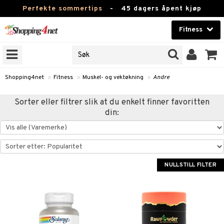
Perfekte sommertips
-
45 dagers åpent kjøp
Fitness
RKER
Skjønnhet
JER
ODUKTER
Kontaktlinser
Shopping4net
»
Fitness
»
Muskel- og vektøkning
»
Andre
Helsekost
rer
Sorter eller filtrer slik at du enkelt finner favoritten
din:
Apotek
 og tabletter
rer
og drikke
Fitness
renning
rikker
Hjem & innredning
NULLSTILL FILTER
er
 og tabletter
Leketøy, Barn & Baby
og drikke
Varemerker
og vektøkning
Kampanjer
yrer