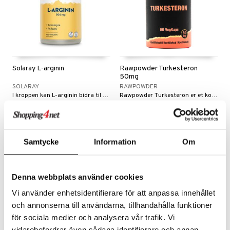
 fettsyrer
Solaray L-arginin
Rawpowder Turkesteron
50mg
SOLARAY
RAWPOWDER
I kroppen kan L-arginin bidra til normal vekst, utvikling av muskelmasse og muskelstyrke.
Rawpowder Turkesteron er et kosttilskudd med 50 mg turkesteron per kapsel, utvunnet fra Rhaponticum carthamoides.
 sportsflasker
 protein
269
Overvåke
kr
Ledd- og muskelsmerter
 egg protein
ilbehør
rotein
Samtycke
Information
Om
utstyr
r
Denna webbplats använder cookies
Vi använder enhetsidentifierare för att anpassa innehållet
Pilates
og beskyttelse
och annonserna till användarna, tillhandahålla funktioner
ue
orbedring
r
för sociala medier och analysera vår trafik. Vi
el
vidarebefordrar även sådana identifierare och annan