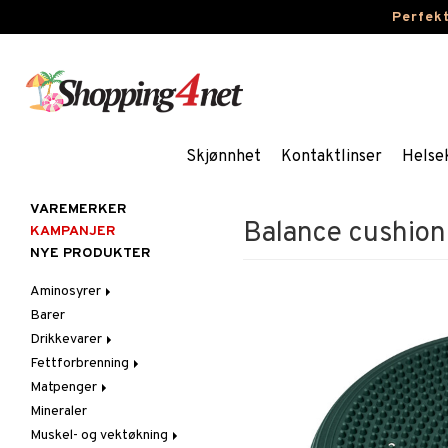
Perfek
Skjønnhet
Kontaktlinser
Helse
VAREMERKER
Balance cushion
KAMPANJER
NYE PRODUKTER
Aminosyrer
Barer
Kapsler og tabletter
Drikkevarer
Pulver og drikke
Fettforbrenning
Sportsdrikker
Matpenger
Kapsler og tabletter
Mineraler
Pulver og drikke
Muskel- og vektøkning