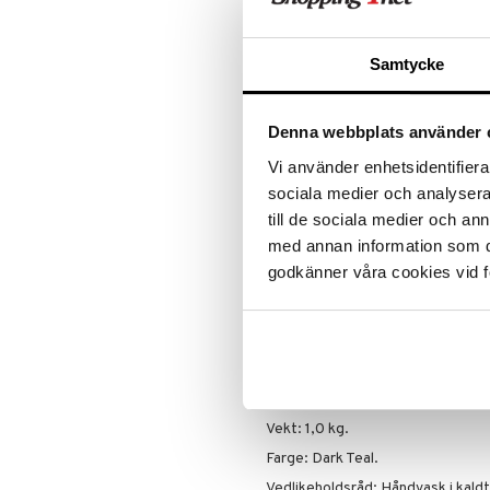
SALG - tid for å klikke
Benytt anl
Samtycke
Akkurat nå
masse spe
Salget var
Denna webbplats använder 
favorittpr
TIL SALG
Vi använder enhetsidentifierar
sociala medier och analysera 
till de sociala medier och a
Produktinfo
med annan information som du 
Finn din balanse! Et treningsreds
godkänner våra cookies vid f
Bruk den for å gjøre dine favorit
skal aktivere kjernemuskulaturen
sittende og stående og er oppblå
150 kg.
Laget av PVC.
Mål: 33 x 33 x 6,5 cm.
Vekt: 1,0 kg.
Farge: Dark Teal.
Vedlikeholdsråd: Håndvask i kaldt