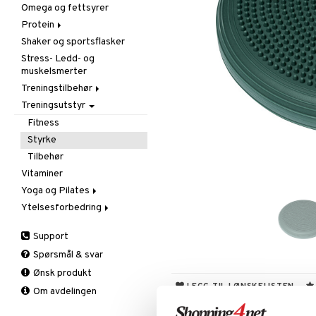
Omega og fettsyrer
Aminosyrer
Protein
Andre
Shaker og sportsflasker
Gainer
Blandet protein
Stress- Ledd- og
Kreatin
Soya og egg protein
muskelsmerter
Whey protein
Treningstilbehør
Treningsutstyr
Diverse
Gåstav
Fitness
Støtte og beskyttelse
Styrke
Albue
Tilbehør
Ankel
Vitaminer
Håndledd
Yoga og Pilates
Kne
Ytelsesforbedring
Tepper
Leggmuskel
Tilbehør
Andre
Support
Før trening
Spørsmål & svar
Kreatin
Ønsk produkt
LEGG TIL I ØNSKELISTEN
Om avdelingen