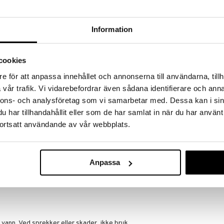
 hjem kuppene!
edningen til å gjøre kupp under vårt store SALG.
Information
 fylles varehuset med fantastiske utsalgspriser på
nnende produkter.
er til og med 31/8 2026, men vær rask –
cookies
oduktene dine kan fort gå tom!
ET »
e för att anpassa innehållet och annonserna till användarna, tillh
vår trafik. Vi vidarebefordrar även sådana identifierare och anna
nnons- och analysföretag som vi samarbetar med. Dessa kan i sin
har tillhandahållit eller som de har samlat in när du har använt
Balance boar
kap som er designet for å bygge styrke og stabilitet.
ortsatt användande av vår webbplats.
tøvelser mer utfordrende, perfekt for øvelser som
CASALL
 og øve opp stabiliteten. Putene kan brukes både
419
sbare med ulike fasthetsnivåer. Maksbelastning:
kr
Anpassa
 vann. Ved sprekker eller skader, ikke bruk