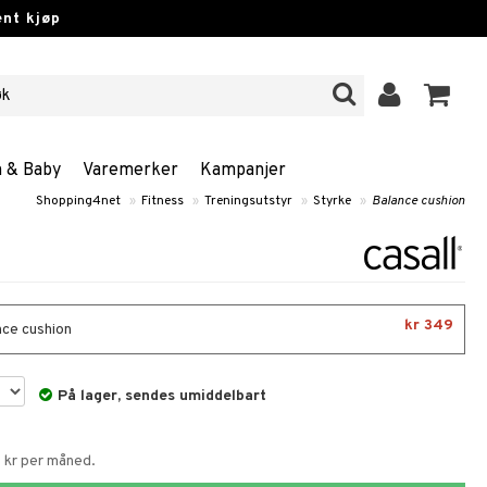
nt kjøp
n & Baby
Varemerker
Kampanjer
Shopping4net
»
Fitness
»
Treningsutstyr
»
Styrke
»
Balance cushion
kr 349
nce cushion
På lager, sendes umiddelbart
8 kr per måned.