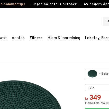
te sommertips
-
Kjøp nå betal i oktober -
45 dagers åpe
kost
Apotek
Fitness
Hjem & innredning
Leketøy, Bar
- Bala
349
kr
Delbetale fra 7