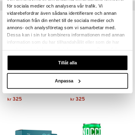
Populære produkter
för sociala medier och analysera vår trafik. Vi
vidarebefordrar även sådana identifierare och annan
information från din enhet till de sociala medier och
nyhet
annons- och analysföretag som vi samarbetar med.
Dessa kan i sin tur kombinera informationen med annan
information som du har tillhandahållit eller som de har
samlat in när du har använt deras tjänster. Du godkänner
våra cookies vid fortsatt användande av vår webbplats.
Tillåt alla
Anpassa
Salte Elektrolyter Variety
Salte Elektrolyter Ananas
SALTE
SALTE
325
325
kr
kr