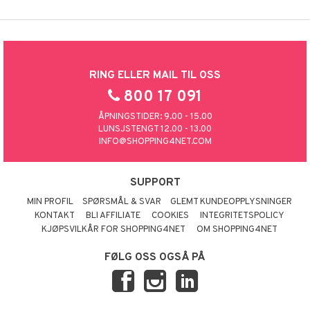
RING ELLER MAIL TIL OSS
800 17 091
ÅPNINGSTIDER: 9.00 - 15.00
LUNSJSTENGT 12.00 - 13.00
INFO@SHOPPING4NET.COM
SUPPORT
MIN PROFIL
SPØRSMÅL & SVAR
GLEMT KUNDEOPPLYSNINGER
KONTAKT
BLI AFFILIATE
COOKIES
INTEGRITETSPOLICY
KJØPSVILKÅR FOR SHOPPING4NET
OM SHOPPING4NET
FØLG OSS OGSÅ PÅ