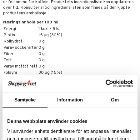
er følsomme for koffein. Produktets ingrediensliste kan oppdateres
over tid. Konsulter alltid ingredienslisten som finnes på den kjøpte
produktens emballasje.
Næringsinnhold per 100 ml
Energi
1 kcal / 5 kJ
Biotin
15 μg (30%)
Kolhydrat
0 g
Varav sockerarter
0 g
Fiber
0 g
Fett
0 g
Varav mättat fett
0 g
Folsyra
30 μg (15%)
Niacin
3.9 mg (24%)
Protein
0 g
Salt
0 g
Vitamin B12
0.76 μg (30%)
Samtycke
Information
Om
Vitamin B6
0.42 mg (30%)
Artikkelnr.
Denna webbplats använder cookies
FNFS2-PK-330
Vi använder enhetsidentifierare för att anpassa innehållet
och annonserna till användarna, tillhandahålla funktioner