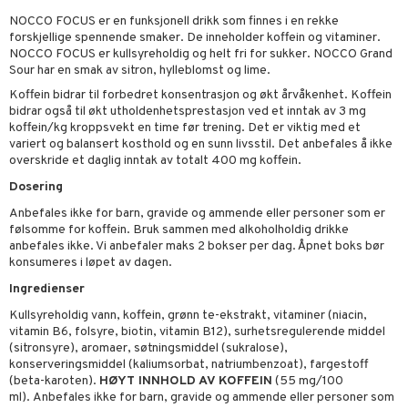
elingen
NOCCO FOCUS er en funksjonell drikk som finnes i en rekke
forskjellige spennende smaker. De inneholder koffein og vitaminer.
NOCCO FOCUS er kullsyreholdig og helt fri for sukker. NOCCO Grand
Sour har en smak av sitron, hylleblomst og lime.
Koffein bidrar til forbedret konsentrasjon og økt årvåkenhet. Koffein
bidrar også til økt utholdenhetsprestasjon ved et inntak av 3 mg
koffein/kg kroppsvekt en time før trening. Det er viktig med et
variert og balansert kosthold og en sunn livsstil. Det anbefales å ikke
overskride et daglig inntak av totalt 400 mg koffein.
Dosering
Anbefales ikke for barn, gravide og ammende eller personer som er
følsomme for koffein. Bruk sammen med alkoholholdig drikke
anbefales ikke. Vi anbefaler maks 2 bokser per dag. Åpnet boks bør
konsumeres i løpet av dagen.
Ingredienser
Kullsyreholdig vann, koffein, grønn te-ekstrakt, vitaminer (niacin,
vitamin B6, folsyre, biotin, vitamin B12), surhetsregulerende middel
(sitronsyre), aromaer, søtningsmiddel (sukralose),
konserveringsmiddel (kaliumsorbat, natriumbenzoat), fargestoff
(beta-karoten).
HØYT INNHOLD AV KOFFEIN
(55 mg/100
ml). Anbefales ikke for barn, gravide og ammende eller personer som