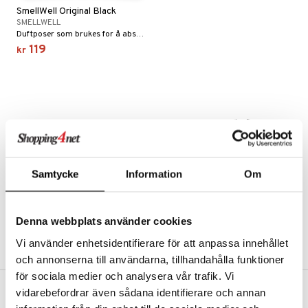
SmellWell Original Black
SMELLWELL
Duftposer som brukes for å absorbere fuktighet og ubehagelig lukt fra treningssko og treningsvesker.
 sportsflasker
 protein
119
kr
Ledd- og muskelsmerter
 egg protein
ilbehør
rotein
utstyr
r
Pilates
og beskyttelse
Samtycke
Information
Om
ue
orbedring
r
el
r
t
Denna webbplats använder cookies
ndledd
ning
Vi använder enhetsidentifierare för att anpassa innehållet
ål & svar
e
och annonserna till användarna, tillhandahålla funktioner
rodukt
för sociala medier och analysera vår trafik. Vi
ggmuskel
vidarebefordrar även sådana identifierare och annan
elingen
FRI FRAKT FRA KR 350