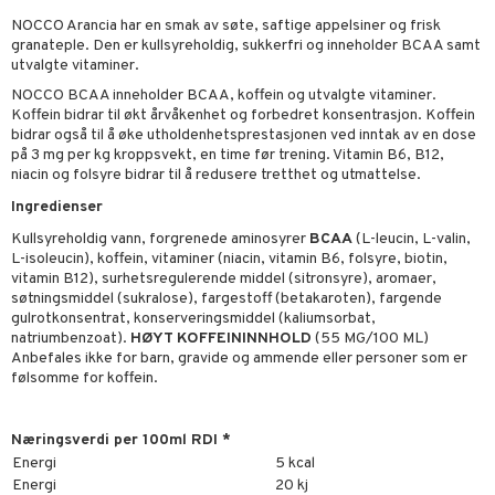
elingen
NOCCO Arancia har en smak av søte, saftige appelsiner og frisk
granateple. Den er kullsyreholdig, sukkerfri og inneholder BCAA samt
utvalgte vitaminer.
NOCCO BCAA inneholder BCAA, koffein og utvalgte vitaminer.
Koffein bidrar til økt årvåkenhet og forbedret konsentrasjon. Koffein
bidrar også til å øke utholdenhetsprestasjonen ved inntak av en dose
på 3 mg per kg kroppsvekt, en time før trening. Vitamin B6, B12,
niacin og folsyre bidrar til å redusere tretthet og utmattelse.
Ingredienser
Kullsyreholdig vann, forgrenede aminosyrer
BCAA
(L-leucin, L-valin,
L-isoleucin), koffein, vitaminer (niacin, vitamin B6, folsyre, biotin,
vitamin B12), surhetsregulerende middel (sitronsyre), aromaer,
søtningsmiddel (sukralose), fargestoff (betakaroten), fargende
gulrotkonsentrat, konserveringsmiddel (kaliumsorbat,
natriumbenzoat).
HØYT
KOFFEININNHOLD
(55 MG/100 ML)
Anbefales ikke for barn, gravide og ammende eller personer som er
følsomme for koffein.
Næringsverdi per 100ml RDI *
Energi
5 kcal
Energi
20 kj