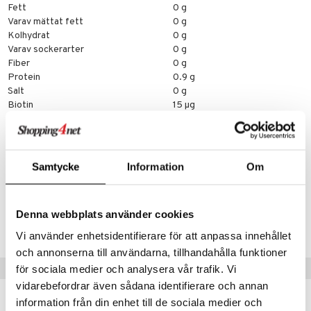
Fett
0 g
Varav mättat fett
0 g
Kolhydrat
0 g
Varav sockerarter
0 g
Fiber
0 g
Protein
0.9 g
Salt
0 g
Biotin
15 µg
Folsyra
30 µg
Niacin
3.9 mg
Vitamin B12
0.76 µg
Vitamin B6
0.42 mg
Samtycke
Information
Om
* RDI = Rekommenderat Dagligt Intag
Artikkelnr.
Denna webbplats använder cookies
FNGS4-PK-330
Vi använder enhetsidentifierare för att anpassa innehållet
och annonserna till användarna, tillhandahålla funktioner
Populære produkter
för sociala medier och analysera vår trafik. Vi
vidarebefordrar även sådana identifierare och annan
information från din enhet till de sociala medier och