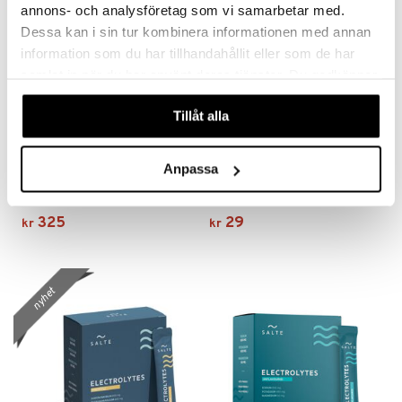
annons- och analysföretag som vi samarbetar med.
Dessa kan i sin tur kombinera informationen med annan
information som du har tillhandahållit eller som de har
samlat in när du har använt deras tjänster. Du godkänner
våra cookies vid fortsatt användande av vår webbplats.
Tillåt alla
Anpassa
Salte Elektrolyter Variety
NOCCO Peachango BCAA+
SALTE
NOCCO
325
29
kr
kr
nyhet