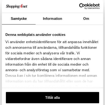
Samtycke
Information
Om
Denna webbplats använder cookies
Vi använder enhetsidentifierare för att anpassa innehållet
Salte Elektrolyter Äpple
Salte Elektrolyter
och annonserna till användarna, tillhandahålla funktioner
Jordgubb
för sociala medier och analysera vår trafik. Vi
SALTE
SALTE
Elektrolytter i generøse mengder: 800 mg natrium, 400 mg kalium og 60 mg magnesium, helt uten tilsatt sukker.
Salte Elektrolytter inneholder en større mengde mineraler for å gjøre en forskjell. Helt uten sukker.
vidarebefordrar även sådana identifierare och annan
325
325
kr
kr
information från din enhet till de sociala medier och
annons- och analysföretag som vi samarbetar med.
Dessa kan i sin tur kombinera informationen med annan
information som du har tillhandahållit eller som de har
samlat in när du har använt deras tjänster. Du godkänner
våra cookies vid fortsatt användande av vår webbplats.
Tillåt alla