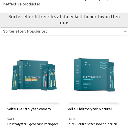
ineffektive produkter.
Sorter eller filtrer slik at du enkelt finner favoritten
 sportsflasker
 protein
din:
Ledd- og muskelsmerter
 egg protein
ilbehør
rotein
utstyr
r
Pilates
og beskyttelse
ue
orbedring
r
el
r
t
ndledd
ning
ål & svar
e
Salte Elektrolyter Variety
Salte Elektrolyter Naturell
rodukt
ggmuskel
SALTE
SALTE
elingen
Elektrolytter i generøse mengder: 800 mg natrium, 400 mg kalium og 60 mg magnesium, helt uten tilsatt sukker.
Salte Elektrolytter inneholder en større mengde mineraler for å gjøre en forskjell. Helt uten sukker.