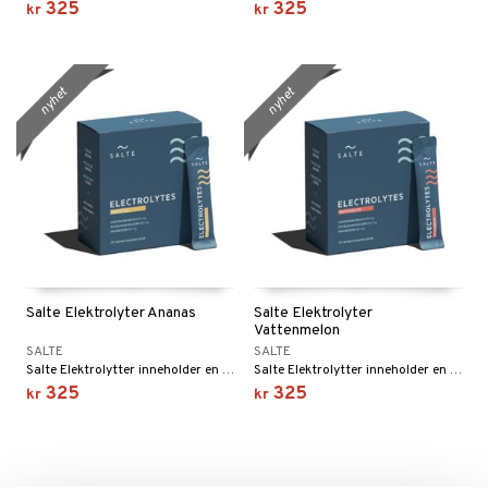
325
325
kr
kr
nyhet
nyhet
Salte Elektrolyter Ananas
Salte Elektrolyter
Vattenmelon
SALTE
SALTE
Salte Elektrolytter inneholder en større mengde mineraler for å gjøre en forskjell. Helt uten sukker.
Salte Elektrolytter inneholder en større mengde mineraler for å gjøre en forskjell. Helt uten sukker.
325
325
kr
kr