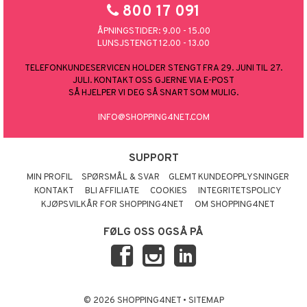
800 17 091
ÅPNINGSTIDER: 9.00 - 15.00
LUNSJSTENGT 12.00 - 13.00
TELEFONKUNDESERVICEN HOLDER STENGT FRA 29. JUNI TIL 27.
JULI. KONTAKT OSS GJERNE VIA E-POST
SÅ HJELPER VI DEG SÅ SNART SOM MULIG.
INFO@SHOPPING4NET.COM
SUPPORT
MIN PROFIL
SPØRSMÅL & SVAR
GLEMT KUNDEOPPLYSNINGER
KONTAKT
BLI AFFILIATE
COOKIES
INTEGRITETSPOLICY
KJØPSVILKÅR FOR SHOPPING4NET
OM SHOPPING4NET
FØLG OSS OGSÅ PÅ
© 2026 SHOPPING4NET
•
SITEMAP