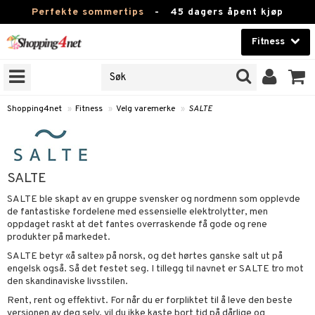
Perfekte sommertips
-
45 dagers åpent kjøp
Fitness
RKER
Skjønnhet
JER
ODUKTER
Kontaktlinser
Shopping4net
»
Fitness
»
Velg varemerke
»
SALTE
Helsekost
rer
Apotek
 og tabletter
SALTE
rer
og drikke
Fitness
SALTE ble skapt av en gruppe svensker og nordmenn som opplevde
renning
rikker
de fantastiske fordelene med essensielle elektrolytter, men
Hjem & innredning
oppdaget raskt at det fantes overraskende få gode og rene
er
 og tabletter
produkter på markedet.
Leketøy, Barn & Baby
SALTE betyr «å salte» på norsk, og det hørtes ganske salt ut på
og drikke
engelsk også. Så det festet seg. I tillegg til navnet er SALTE tro mot
Varemerker
den skandinaviske livsstilen.
og vektøkning
Rent, rent og effektivt. For når du er forpliktet til å leve den beste
Kampanjer
 fettsyrer
yrer
versjonen av deg selv, vil du ikke kaste bort tid på dårlige og