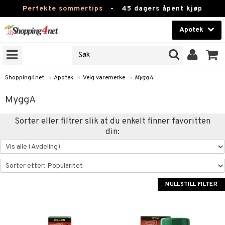
Perfekte sommertips
-
45 dagers åpent kjøp
Apotek
RKER
Skjønnhet
JER
ODUKTER
Kontaktlinser
Shopping4net
»
Apotek
»
Velg varemerke
»
MyggA
Helsekost
MyggA
Apotek
er
ray
Sorter eller filtrer slik at du enkelt finner favoritten
din:
åper
ester
Fitness
se & Feber
ykkmåler
Hjem & innredning
et & Amming
tet & Eggløsning
oppere
Leketøy, Barn & Baby
ertermometre
dpleie
Forkjølelse & Verk
ndt & Heshet
skyttelse & Innlegg
NULLSTILL FILTER
Varemerker
 Føtter
umpe
Kampanjer
ne
dler
ray
ie
e