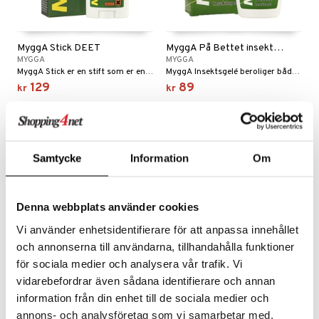
t
stillende
miner
ål & svar
letter
MyggA Stick DEET
MyggA På Bettet insektsgel
min
rodukt
MYGGA
MYGGA
MyggA Stick er en stift som er enkel å stryke på huden. Mygga Stick gir en effektiv beskyttelse mot mygg i minst 5-6 timer.
MyggA Insektsgelé beroliger både kløe og irritasjon etter insektsstikk, brennessler og brennmaneter.
elingen
129
89
kr
kr
m
strømper
estrømpe
ium
Samtycke
Information
Om
r dag
isinsk støttestrømpe
taminer
Denna webbplats använder cookies
Vi använder enhetsidentifierare för att anpassa innehållet
och annonserna till användarna, tillhandahålla funktioner
för sociala medier och analysera vår trafik. Vi
vidarebefordrar även sådana identifierare och annan
MyggaFästing 2in1
information från din enhet till de sociala medier och
MYGGA
Plantebasert insektbeskyttelse.
annons- och analysföretag som vi samarbetar med.