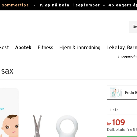
e sommertips
-
Kjøp nå betal i september -
45 dagers å
kost
Apotek
Fitness
Hjem & innredning
Leketøy, Bar
Shopping4
lsax
Frida 
109
kr
Delbetale fra 5