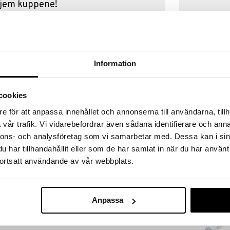
 hjem kuppene!
edningen til å gjøre kupp under vårt store SALG.
 fylles varehuset med fantastiske utsalgspriser på
nnende produkter.
er til og med 31/8 2026, men vær rask –
Information
oduktene dine kan fort gå tom!
ET »
cookies
e för att anpassa innehållet och annonserna till användarna, tillh
Nailner Breath
 og runde tupper for sikker klipping. Det
vår trafik. Vi vidarebefordrar även sådana identifierare och anna
Polish
 en gripelek for babyen.
NAILNER
nnons- och analysföretag som vi samarbetar med. Dessa kan i sin
Passer både høyre- og venstrehendte.
99
har tillhandahållit eller som de har samlat in när du har använt
kr
ortsatt användande av vår webbplats.
Anpassa