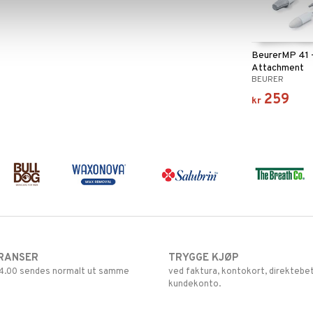
BeurerMP 41 
Attachment
BEURER
Replacement 
259
kr
RANSER
TRYGGE KJØP
 14.00 sendes normalt ut samme
ved faktura, kontokort, direktebet
kundekonto.