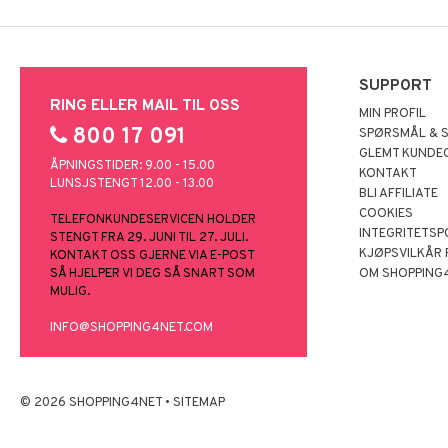
SUPPORT
RING ELLER MAIL TIL OSS
MIN PROFIL
800 17 091
SPØRSMÅL & 
GLEMT KUNDE
ÅPNINGSTIDER: 9.00 - 15.00
KONTAKT
LUNSJSTENGT 12.00 - 13.00
BLI AFFILIATE
COOKIES
TELEFONKUNDESERVICEN HOLDER
INTEGRITETSP
STENGT FRA 29. JUNI TIL 27. JULI.
KJØPSVILKÅR
KONTAKT OSS GJERNE VIA E-POST
SÅ HJELPER VI DEG SÅ SNART SOM
OM SHOPPING
MULIG.
INFO@SHOPPING4NET.COM
© 2026 SHOPPING4NET
•
SITEMAP