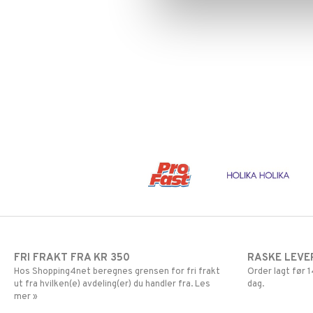
FRI FRAKT FRA KR 350
RASKE LEVE
Hos Shopping4net beregnes grensen for fri frakt
Order lagt før
ut fra hvilken(e) avdeling(er) du handler fra. Les
dag.
mer »