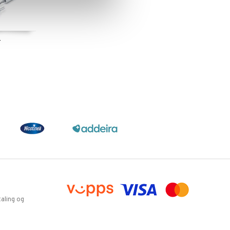
-
Set
aling og