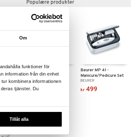
Populære produkter
Om
andahålla funktioner för
able Nail
Nailner Active Cover
Beurer MP 41 -
n information från din enhet
Manicure/Pedicure Set
NAILNER
BEURER
 tur kombinera informationen
329
499
 deras tjänster. Du
kr
kr
Tillåt alla