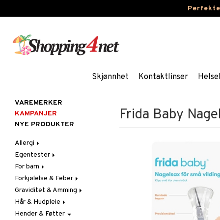
Perfekt
Skjønnhet
Kontaktlinser
Helse
VAREMERKER
Frida Baby Nage
KAMPANJER
NYE PRODUKTER
Allergi
Egentester
Nesespray
For barn
Øyendråper
Andre tester
Forkjølelse & Feber
Blodtrykkmåler
Bleier
Graviditet & Amming
Graviditet & Eggløsning
Blodstoppere
Feber
Hår & Hudpleie
Feber, Forkjølelse & Verk
Halsvondt & Heshet
Brystbeskyttelse &
Febertermometre
Innlegg
Hender & Føtter
Hår
Hoste
Ansikt