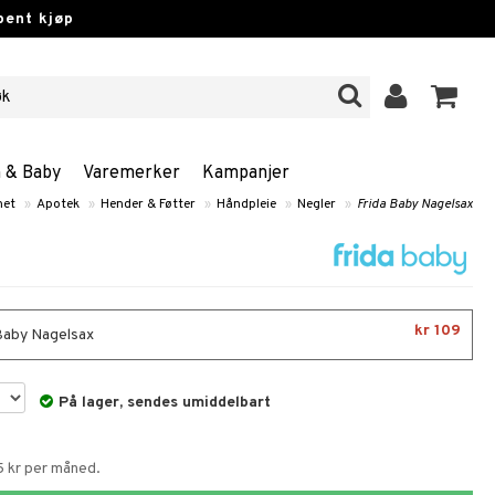
pent kjøp
n & Baby
Varemerker
Kampanjer
net
»
Apotek
»
Hender & Føtter
»
Håndpleie
»
Negler
»
Frida Baby Nagelsax
kr 109
Baby Nagelsax
På lager, sendes umiddelbart
5 kr per måned.