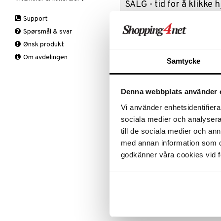
SALG - tid for å klikke
Sår
Is
Muskelverk
A,D,E & K
Support
Benytt anl
Knær
Smertestillende
B-Vitaminer
Akkurat nå
Spørsmål & svar
Legg
C-Vitamin
Tabletter
masse spe
Ønsk produkt
Nakke
Jern
Salget var
Om avdelingen
Rygg
Kalsium
Samtycke
favorittpr
Støttestrømper
Krom
TIL SALG
Vrist
Magnesium
Knestrømpe
Denna webbplats använder 
Multivitaminer
Medisinsk
Hver dag
støttestrømpe
Produktinfo
Øvrig
Vi använder enhetsidentifierar
Selen
Neglesaks med ergonomisk håndtak
sociala medier och analysera 
medfølgende etuiet fungerer som
Sink
till de sociala medier och a
BPA-fri og med rustfrie blader. 
med annan information som du 
godkänner våra cookies vid f
Artikkelnr.
AFBN9-SF-1