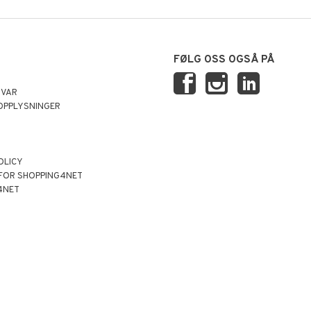
FØLG OSS OGSÅ PÅ
SVAR
OPPLYSNINGER
OLICY
 FOR SHOPPING4NET
4NET