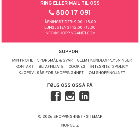
RING ELLER MAIL TIL OSS
800 17 091
ÅPNINGSTIDER: 9.00 - 15.00
LUNSJSTENGT 12.00 - 13.00
INFO@SHOPPING4NET.COM
SUPPORT
MIN PROFIL
SPØRSMÅL & SVAR
GLEMT KUNDEOPPLYSNINGER
KONTAKT
BLI AFFILIATE
COOKIES
INTEGRITETSPOLICY
KJØPSVILKÅR FOR SHOPPING4NET
OM SHOPPING4NET
FØLG OSS OGSÅ PÅ
© 2026 SHOPPING4NET
•
SITEMAP
NORGE