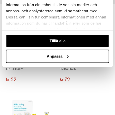
information från din enhet till de sociala medier och
annons- och analysföretag som vi samarbetar med.
Dessa kan i sin tur kombinera informationen med annan
information som du har tillhandahållit eller som de har
samlat in när du har använt deras tjänster. Du godkänner
våra cookies vid fortsatt användande av vår webbplats.
Tillåt alla
Anpassa
Frida Baby 3-i-1 rengörare
Frida Baby Badborste
FRIDA BABY
FRIDA BABY
99
79
kr
kr