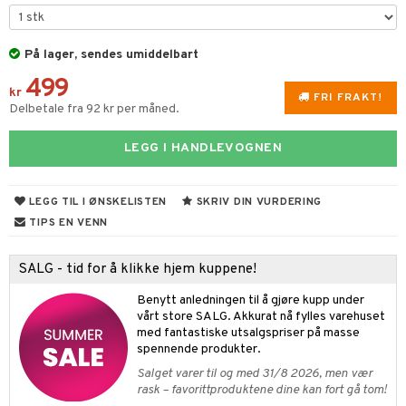
rre lekkasje
nbørster
 & Stikk
rfølsomhet
Klimakteriet
pper
r
På lager, sendes umiddelbart
seinnlegg
nnkrem
demidler
toseintoleranse
lemer
rstattning
taplager
ger
e & Sårpleie
Stikk
499
nproblemer
t høynende
dsprit
 Beskyttelse
 Ledd
yke
oppere
kr
FRI FRAKT!
Delbetale fra 92 kr per måned.
nproteser
sasjeolje
m
jelp
LEGG I HANDLEVOGNEN
ntråd & Tannpirkere
leketøy
 & Mineraler
 & Teip
dd
& Varme
verk
& K
t
LEGG TIL I ØNSKELISTEN
SKRIV DIN VURDERING
stillende
miner
TIPS EN VENN
ål & svar
letter
min
rodukt
SALG - tid for å klikke hjem kuppene!
elingen
Benytt anledningen til å gjøre kupp under
m
vårt store SALG. Akkurat nå fylles varehuset
med fantastiske utsalgspriser på masse
strømper
spennende produkter.
Salget varer til og med 31/8 2026, men vær
estrømpe
ium
rask – favorittproduktene dine kan fort gå tom!