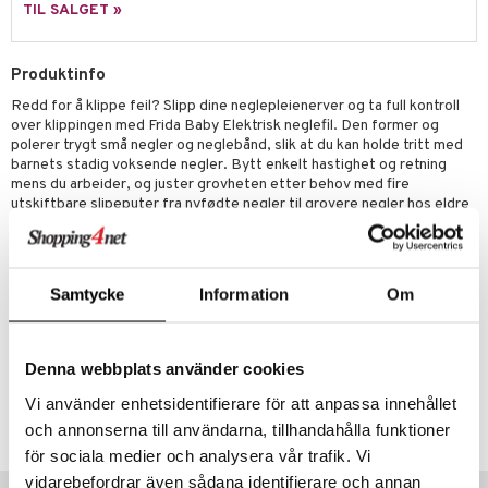
r dag
isinsk støttestrømpe
taminer
TIL SALGET »
Produktinfo
Redd for å klippe feil? Slipp dine neglepleienerver og ta full kontroll
over klippingen med Frida Baby Elektrisk neglefil. Den former og
polerer trygt små negler og neglebånd, slik at du kan holde tritt med
barnets stadig voksende negler. Bytt enkelt hastighet og retning
mens du arbeider, og juster grovheten etter behov med fire
utskiftbare slipeputer fra nyfødte negler til grovere negler hos eldre
barn. En stadig tent LED-lampe eliminerer skygger for bedre fokus
og presisjon, dag som natt. Når du er ferdig med babyens
manikyr/pedikyr kan du oppbevare alt i den sikre oppbevaringsvesken
med den grovheten du akkurat nå bruker på plass, slik at du raskt og
Samtycke
Information
Om
enkelt er klar til å file når de skarpe små kantene dukker opp.
Denna webbplats använder cookies
Artikkelnr.
Vi använder enhetsidentifierare för att anpassa innehållet
ASCR1-SF-1
och annonserna till användarna, tillhandahålla funktioner
för sociala medier och analysera vår trafik. Vi
vidarebefordrar även sådana identifierare och annan
Tips til deg