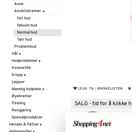
Brystpumpe
Hud
Nesespray
Acne
Hudpleie
Mage & Tarm
Rennende nese& Tett
Ansiktskremer
Tester
nese
Munn & Tenner
Fet hud
Tørr nese
Omega
Følsom hud
Øyne & Ører
Normal hud
Plaster
Tørr hud
Smukker & Flasker
Problemhud
Solbeskyttelse
Hår
Stikk, Sår & Bitt
Hudproblemer
Flass
Vitaminer & Mineraler
Kosmetikk
Håravfall
Acne
Kropp
Hårfjerning
Eksem
Lepper
Hodelus
Problemhud
Bodylotion
LEGG TIL I ØNSKELISTEN
Mannlig hudpleie
Sjampo & Balsam
Tørr hud
Deo
Øyekremer
Dusj
Barbering
Balsam
SALG - tid for å klikke
Peeling
Peeling
Rengjøring
Sjampo
Rengjøring
Salve
Benytt anl
Spesialprodukter
Underlivhygiene
Akkurat nå
Hender & Føtter
masse spe
Hjelpemidler
Fotpleie