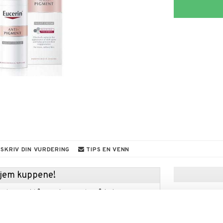
SKRIV DIN VURDERING
TIPS EN VENN
 hjem kuppene!
edningen til å gjøre kupp under vårt store SALG.
 fylles varehuset med fantastiske utsalgspriser på
nnende produkter.