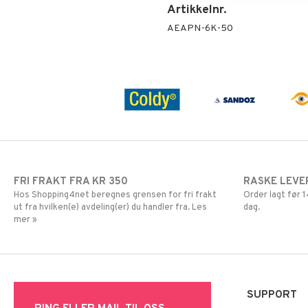
Vrist
Magnesium
Knestrømpe
Artikkelnr.
Multivitaminer
Medisinsk
Hver dag
AEAPN-6K-50
støttestrømpe
Øvrig
Selen
Sink
FRI FRAKT FRA KR 350
RASKE LEVE
Hos Shopping4net beregnes grensen for fri frakt
Order lagt før
ut fra hvilken(e) avdeling(er) du handler fra. Les
dag.
mer »
SUPPORT