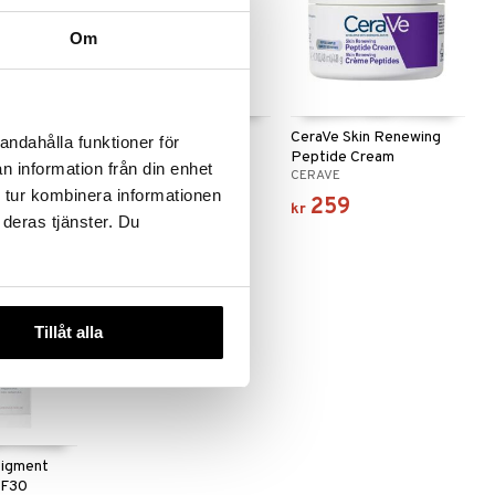
Om
Cetaphil Daily Facial
CeraVe Skin Renewing
andahålla funktioner för
otion
Moisturizer
Peptide Cream
n information från din enhet
CETAPHIL
CERAVE
 tur kombinera informationen
139
259
kr
kr
 deras tjänster. Du
Tillåt alla
Pigment
PF30