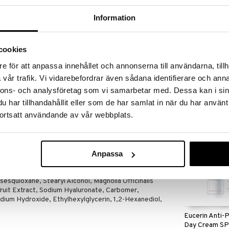
er til og med 31/8 2026, men vær rask –
oduktene dine kan fort gå tom!
Information
ET »
cookies
CeraVe Facial
e för att anpassa innehållet och annonserna till användarna, tillh
PF30 som gir glød til huden og effektivt reduserer
Moisturising L
vår trafik. Vi vidarebefordrar även sådana identifierare och anna
rte ingrediensen Thimadiol reduseres cellens
CERAVE
r. Eksponering for sollys, hormonell påvirkning og
nnons- och analysföretag som vi samarbetar med. Dessa kan i sin
139
melanin og forårsake mørke flekker og aldersflekker
kr
har tillhandahållit eller som de har samlat in när du har använt
gjøre at huden ser ujevn ut. Denne kremen går raskt
ortsatt användande av vår webbplats.
kstra forsterkende effekt på hudens utvinning om
rylyl Ether, Hydrogenated Coco-Glycerides,
Anpassa
yl Palmitate, Isopropyl Palmitate, Synthetic
te, Methylpropanediol, Octyldodecanol, Arginine
sesquioxane, Stearyl Alcohol, Magnolia Officinalis
Fruit Extract, Sodium Hyaluronate, Carbomer,
ium Hydroxide, Ethylhexylglycerin, 1,2-Hexanediol,
Eucerin Anti-
Day Cream S