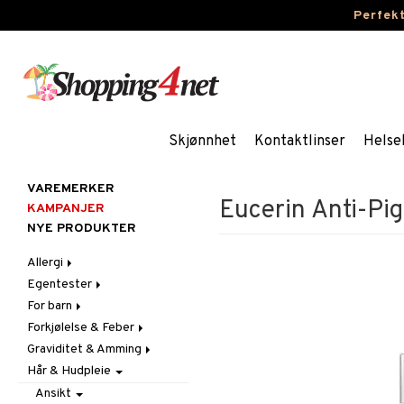
Perfek
Skjønnhet
Kontaktlinser
Helse
VAREMERKER
Eucerin Anti-Pi
KAMPANJER
NYE PRODUKTER
Allergi
Egentester
Nesespray
For barn
Øyendråper
Andre tester
Forkjølelse & Feber
Blodtrykkmåler
Bleier
Graviditet & Amming
Graviditet & Eggløsning
Blodstoppere
Feber
Hår & Hudpleie
Feber, Forkjølelse & Verk
Halsvondt & Heshet
Brystbeskyttelse &
Febertermometre
Innlegg
Hår
Hoste
Ansikt