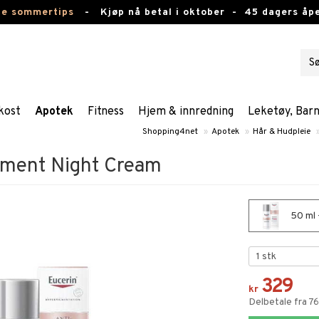
te sommertips
-
Kjøp nå betal i oktober -
45 dagers åpe
kost
Apotek
Fitness
Hjem & innredning
Leketøy, Bar
Shopping4net
»
Apotek
»
Hår & Hudpleie
gment Night Cream
50 ml 
329
kr
Delbetale fra 7