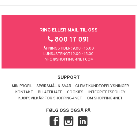
RING ELLER MAIL TIL OSS
800 17 091
ÅPNINGSTIDER: 9.00 - 15.00
LUNSJSTENGT 12.00 - 13.00
INFO@SHOPPING4NET.COM
SUPPORT
MIN PROFIL
SPØRSMÅL & SVAR
GLEMT KUNDEOPPLYSNINGER
KONTAKT
BLI AFFILIATE
COOKIES
INTEGRITETSPOLICY
KJØPSVILKÅR FOR SHOPPING4NET
OM SHOPPING4NET
FØLG OSS OGSÅ PÅ