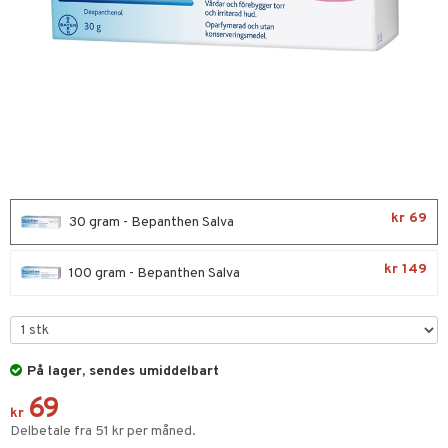
 Tarm
 Tenner
 Ører
r & Flasker
kr 69
30 gram - Bepanthen Salva
yttelse
kr 149
Sår & Bitt
100 gram - Bepanthen Salva
er & Mineraler
se & Feber
På lager, sendes umiddelbart
et & Amming
69
ertermometre
dpleie
ndt & Heshet
skyttelse & Innlegg
kr
Delbetale fra 51 kr per måned.