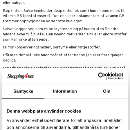
ntråd & Tannpirkere
leketøy
 & Mineraler
 & Teip
dd
& Varme
eller babyer.
Bepanthen Salve inneholder dexpanthenol, som i huden omdannes til
verk
& K
vitamin B5 (pantotensyre). Det er klinisk dokumentert at vitamin B5
t
fremmer oppbyggingen av det ytre hudlaget.
stillende
miner
ål & svar
Salven legger seg som et beskyttende lag på huden uten å hindre
letter
min
hudens evne til å puste. Den inneholder verken sink eller andre stoffer
rodukt
som kan virke uttørrende.
Fri for konserveringsmidler, parfyme eller fargestoffer.
elingen
m
Påføres det aktuelle hudområdet etter behov (en eller flere ganger
daglig).
strømper
I spedbarnspleie beskytter den mot hudrødhet hos babyer. Kan også
estrømpe
ium
brukes på brystvorter etter amming.
Salven gir lindring ved solbrenthet og mindre skrubbsår.
r dag
isinsk støttestrømpe
taminer
Samtycke
Information
Om
Ingredienser
Aqua, Lanolin, Paraffinum Liquidum, Petrolatum, Panthenol, Prunus
Amygdalus Dulcis Oil, Cera Alba, Cetyl Alcohol, Stearyl Alcohol,
Denna webbplats använder cookies
Ozokerite, Glyceryl Oleate, Lanolin Alcohol
Vi använder enhetsidentifierare för att anpassa innehållet
och annonserna till användarna, tillhandahålla funktioner
Artikkelnr.