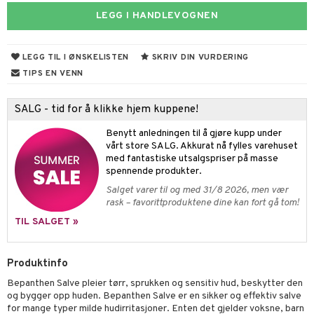
 Føtter
umpe
LEGG I HANDLEVOGNEN
ne
dler
ray
ie
e
iktskremer
nende nese& Tett nese
ss
 krem
blemer
eie
oalett
LEGG TIL I ØNSKELISTEN
SKRIV DIN VURDERING
 hud
oblemhud
r nese
avfall
sopp
ne
ndkrem
Tarm
ikk
tå
ing
TIPS EN VENN
som hud
fjerning
g sårplaster
sem
dsprit
enner
 Nå
 Tamponger
rmplager
SALG - tid for å klikke hjem kuppene!
mal hud
delus
d hud
oblemhud
ler
ylotion
d
emidler
 & Sårpleie
inens
pping
r & Blemmer
Benytt anledningen til å gjøre kupp under
r hud
ampo & Balsam
ler
r hud
ter
o
mponger
iene & Tilbehør
vårt store SALG. Akkurat nå fylles varehuset
g hudpleie
lager
lling & Spray
& Styrke
med fantastiske utsalgspriser på masse
lsam
ter
j
nn
bering
itasjon & Kløe
rer
mer
eie
ann
eie
 Tarm
spennende produkter.
Salget varer til og med 31/8 2026, men vær
ampo
ling
rpakk
gjøring
nveisinfeksjon
lomroms børste
ivmidler
agen i form
3 & 6
ilske
blemer
rask – favorittproduktene dine kan fort gå tom!
ve
rre lekkasje
nbørster
 & Stikk
ring
rfølsomhet
Klimakteriet
pper
r
TIL SALGET »
erlivhygiene
seinnlegg
nnkrem
demidler
toseintoleranse
lemer
produkter
rstattning
taplager
ger
e & Sårpleie
Stikk
Produktinfo
nproblemer
t høynende
dsprit
 Beskyttelse
 Ledd
yke
oppere
Bepanthen Salve pleier tørr, sprukken og sensitiv hud, beskytter den
nproteser
sasjeolje
m
jelp
og bygger opp huden. Bepanthen Salve er en sikker og effektiv salve
for mange typer milde hudirritasjoner. Enten det gjelder voksne, barn