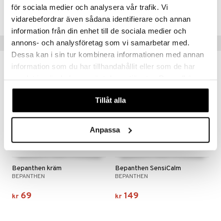
för sociala medier och analysera vår trafik. Vi
ABS3L-2Y-30
vidarebefordrar även sådana identifierare och annan
information från din enhet till de sociala medier och
annons- och analysföretag som vi samarbetar med.
Tips til deg
Dessa kan i sin tur kombinera informationen med annan
information som du har tillhandahållit eller som de har
samlat in när du har använt deras tjänster. Du godkänner
våra cookies vid fortsatt användande av vår webbplats.
Tillåt alla
Anpassa
Bepanthen kräm
Bepanthen SensiCalm
BEPANTHEN
BEPANTHEN
69
149
kr
kr