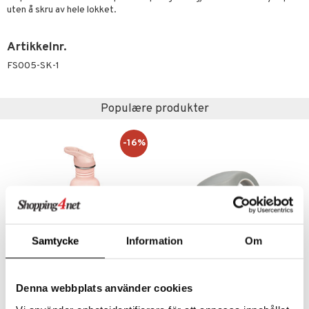
uten å skru av hele lokket.
Artikkelnr.
FS005-SK-1
Populære produkter
-16%
Samtycke
Information
Om
Finnes i flere varianter
Finnes i flere varianter
Klean Kanteen Classic 800ml
Nalgene On The Fly Cap
Denna webbplats använder cookies
KLEAN KANTEEN
NALGENE