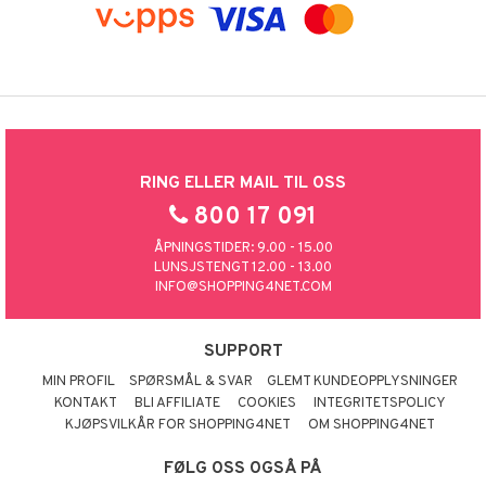
RING ELLER MAIL TIL OSS
800 17 091
ÅPNINGSTIDER: 9.00 - 15.00
LUNSJSTENGT 12.00 - 13.00
INFO@SHOPPING4NET.COM
SUPPORT
MIN PROFIL
SPØRSMÅL & SVAR
GLEMT KUNDEOPPLYSNINGER
KONTAKT
BLI AFFILIATE
COOKIES
INTEGRITETSPOLICY
KJØPSVILKÅR FOR SHOPPING4NET
OM SHOPPING4NET
FØLG OSS OGSÅ PÅ