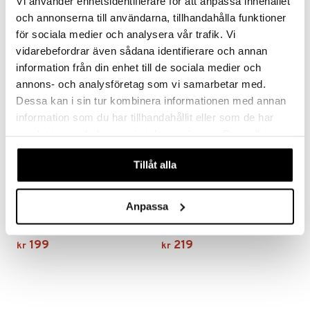
Vi använder enhetsidentifierare för att anpassa innehållet
269
119
319
fra
kr
(
ord.
kr
)
kr
och annonserna till användarna, tillhandahålla funktioner
för sociala medier och analysera vår trafik. Vi
vidarebefordrar även sådana identifierare och annan
information från din enhet till de sociala medier och
annons- och analysföretag som vi samarbetar med.
Dessa kan i sin tur kombinera informationen med annan
information som du har tillhandahållit eller som de har
samlat in när du har använt deras tjänster. Du godkänner
våra cookies vid fortsatt användande av vår webbplats.
Tillåt alla
Finnes i flere varianter
Finnes i flere varianter
Anpassa
NALGENE 1l Narrow Mouth Sustain
Nalgene 1 l Wide Mouth Sustain
NALGENE
NALGENE
199
219
kr
kr