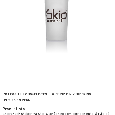
g sportsflasker
 protein
Ledd- og muskelsmerter
 egg protein
ilbehør
rotein
utstyr
r
Pilates
og beskyttelse
ue
orbedring
r
el
r
t
ndledd
ning
ål & svar
LEGG TIL I ØNSKELISTEN
SKRIV DIN VURDERING
e
TIPS EN VENN
rodukt
ggmuskel
Produktinfo
elingen
En praktisk shaker fra Skip. Stor åpning som gjør den enkel å fylle på