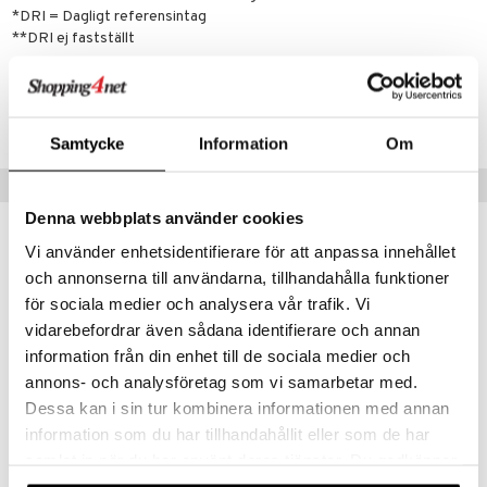
*DRI = Dagligt referensintag
**DRI ej fastställt
Artikkelnr.
FNBON-PK-330
Samtycke
Information
Om
Populære produkter
Denna webbplats använder cookies
nyhet
Vi använder enhetsidentifierare för att anpassa innehållet
och annonserna till användarna, tillhandahålla funktioner
för sociala medier och analysera vår trafik. Vi
vidarebefordrar även sådana identifierare och annan
information från din enhet till de sociala medier och
annons- och analysföretag som vi samarbetar med.
Dessa kan i sin tur kombinera informationen med annan
information som du har tillhandahållit eller som de har
samlat in när du har använt deras tjänster. Du godkänner
Salte Elektrolyter Variety
Salte Elektrolyter Ananas
SALTE
SALTE
våra cookies vid fortsatt användande av vår webbplats.