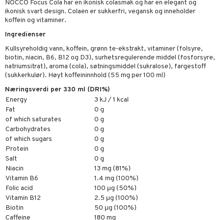
NOCCO Focus Cola har en ikonisk colasmak og har en elegant og
elingen
ikonisk svart design. Colaen er sukkerfri, vegansk og inneholder
koffein og vitaminer.
Ingredienser
Kullsyreholdig vann, koffein, grønn te-ekstrakt, vitaminer (folsyre,
biotin, niacin, B6, B12 og D3), surhetsregulerende middel (fosforsyre,
natriumsitrat), aroma (cola), søtningsmiddel (sukralose), fargestoff
(sukkerkulør). Høyt koffeininnhold (55 mg per 100 ml)
Næringsverdi per 330 ml (DRI%)
Energy
3 kJ / 1 kcal
Fat
0 g
of which saturates
0 g
Carbohydrates
0 g
of which sugars
0 g
Protein
0 g
Salt
0 g
Niacin
13 mg (81%)
Vitamin B6
1.4 mg (100%)
Folic acid
100 μg (50%)
Vitamin B12
2.5 μg (100%)
Biotin
50 μg (100%)
Caffeine
180 mg