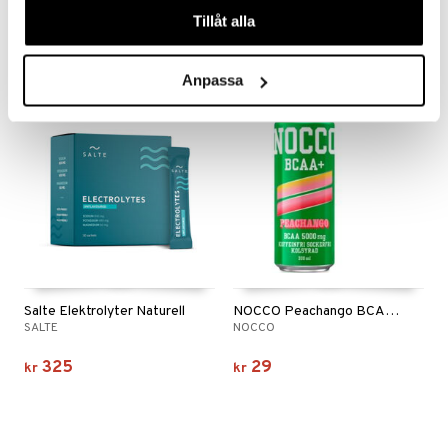
Tillåt alla
325
325
kr
kr
Anpassa
Salte Elektrolyter Naturell
NOCCO Peachango BCAA+
SALTE
NOCCO
325
29
kr
kr