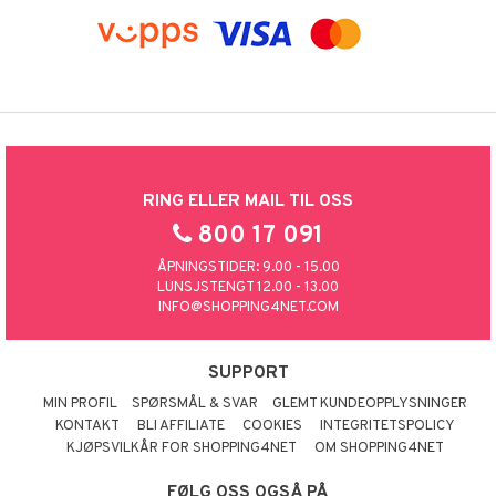
RING ELLER MAIL TIL OSS
800 17 091
ÅPNINGSTIDER: 9.00 - 15.00
LUNSJSTENGT 12.00 - 13.00
INFO@SHOPPING4NET.COM
SUPPORT
MIN PROFIL
SPØRSMÅL & SVAR
GLEMT KUNDEOPPLYSNINGER
KONTAKT
BLI AFFILIATE
COOKIES
INTEGRITETSPOLICY
KJØPSVILKÅR FOR SHOPPING4NET
OM SHOPPING4NET
FØLG OSS OGSÅ PÅ