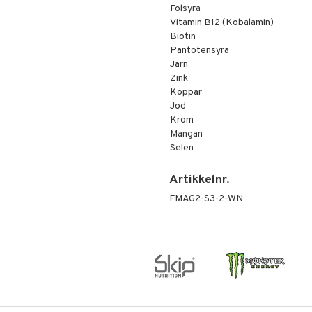
Folsyra
Vitamin B12 (Kobalamin)
Biotin
Pantotensyra
Järn
Zink
Koppar
Jod
Krom
Mangan
Selen
Artikkelnr.
FMAG2-S3-2-WN