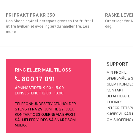
FRI FRAKT FRA KR 350
RASKE LEVE
Hos Shopping4net beregnes grensen for fri frakt
Order lagt før
ut fra hvilken(e) avdeling(er) du handler fra. Les
dag.
mer »
SUPPORT
RING ELLER MAIL TIL OSS
MIN PROFIL
800 17 091
SPØRSMÅL & 
GLEMT KUNDE
ÅPNINGSTIDER: 9.00 - 15.00
KONTAKT
LUNSJSTENGT 12.00 - 13.00
BLI AFFILIATE
COOKIES
TELEFONKUNDESERVICEN HOLDER
INTEGRITETSP
STENGT FRA 29. JUNI TIL 27. JULI.
KJØPSVILKÅR
KONTAKT OSS GJERNE VIA E-POST
SÅ HJELPER VI DEG SÅ SNART SOM
OM SHOPPING
MULIG.