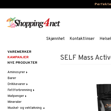
Perfekt
Skjønnhet
Kontaktlinser
Helse
VAREMERKER
SELF Mass Activ
KAMPANJER
NYE PRODUKTER
Aminosyrer
Barer
Kapsler og tabletter
Drikkevarer
Pulver og drikke
Fettforbrenning
Sportsdrikker
Matpenger
Kapsler og tabletter
Mineraler
Pulver og drikke
Muskel- og vektøkning