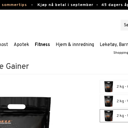
e sommertips
-
Kjøp nå betal i september -
45 dagers å
kost
Apotek
Fitness
Hjem & innredning
Leketøy, Bar
Shoppin
e Gainer
2 kg -
2 kg - 
2 kg -