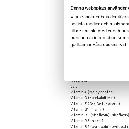
Denna webbplats använder 
Maltodextrin (mais), valleprotein 
fettredusert kakaopulver (3,2 %)
Vi använder enhetsidentifierar
(solsikke)), vitamin- og mineralb
Kan inneholde spor av
havre
,
eg
sociala medier och analysera 
till de sociala medier och a
Innhold per 100 g
med annan information som du 
Energi
godkänner våra cookies vid f
Protein
Kolhydrat
- varav sockerarter
Fett
- varav mättat fett
Kostfiber
Salt
Vitamin A (retinylacetat)
Vitamin D (kolekalciferol)
Vitamin E (D-alfa-tokoferol)
Vitamin B1 (Tiamin)
Vitamin B2 (riboflavin) (riboflavin
Vitamin B3 (niacin)
Vitamin B6 (pyridoxin) (pyridoxin