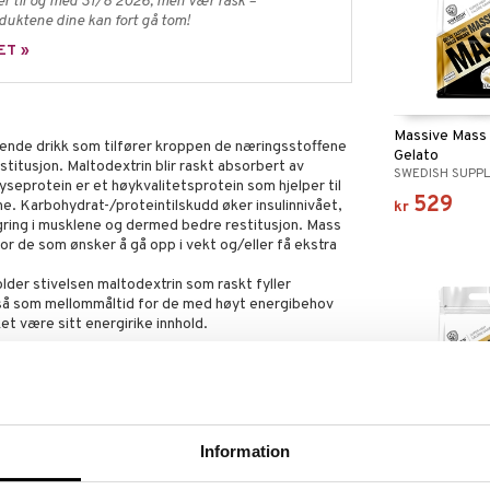
er til og med 31/8 2026, men vær rask –
oduktene dine kan fort gå tom!
ET »
Massive Mass -
ende drikk som tilfører kroppen de næringsstoffene
Gelato
titusjon. Maltodextrin blir raskt absorbert av
SWEDISH SUPP
seprotein er et høykvalitetsprotein som hjelper til
529
. Karbohydrat-/proteintilskudd øker insulinnivået,
kr
agring i musklene og dermed bedre restitusjon. Mass
for de som ønsker å gå opp i vekt og/eller få ekstra
holder stivelsen maltodextrin som raskt fyller
så som mellommåltid for de med høyt energibehov
et være sitt energirike innhold.
4 dl vann i en shaker och rist i 30 sekunder. Drikk en
daglig dose bør ikke overskrides. Kosttilskudd bør ikke
Information
iert kost. Oppbevares utilgjengelig for små barn.
Massive Mass 
Milkshake