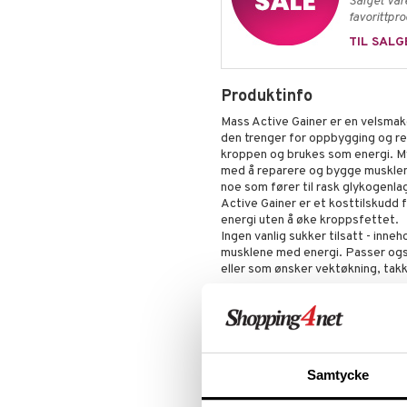
Salget var
favorittpr
TIL SALG
Produktinfo
Mass Active Gainer er en velsmak
den trenger for oppbygging og res
kroppen og brukes som energi. My
med å reparere og bygge musklene
noe som fører til rask glykogenl
Active Gainer er et kosttilskudd 
energi uten å øke kroppsfettet.
Ingen vanlig sukker tilsatt - inne
musklene med energi. Passer og
eller som ønsker vektøkning, takk
Dosering
Bland 100 g pulver (ca 3 skopor) i 
porsjon daglig etter trening.
Dette er et kosttilskudd. Anbefalt 
Samtycke
brukes som et alternativ til en var
Ingredienser