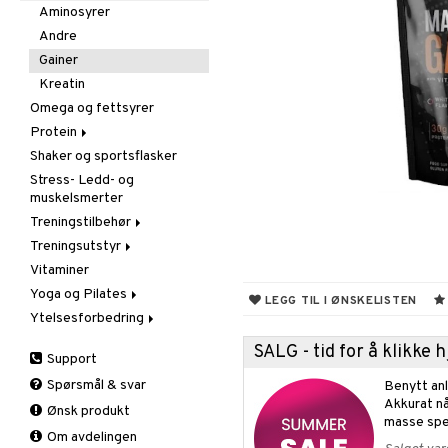
Aminosyrer
Andre
Gainer
Kreatin
Omega og fettsyrer
Protein
Shaker og sportsflasker
Blandet protein
Stress- Ledd- og
Soya og egg protein
muskelsmerter
Whey protein
Treningstilbehør
Treningsutstyr
Diverse
Vitaminer
Gåstav
Fitness
Yoga og Pilates
Støtte og beskyttelse
Styrke
LEGG TIL I ØNSKELISTEN
Ytelsesforbedring
Tilbehør
Tepper
Albue
Tilbehør
Andre
Ankel
SALG - tid for å klikke
Support
Før trening
Håndledd
Spørsmål & svar
Benytt anl
Kreatin
Kne
Akkurat nå
Ønsk produkt
Leggmuskel
masse spe
Om avdelingen