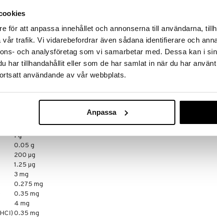
SWEDISH SUPP
cookies
(
melk
), GlyciPEP (glysin, L-alanin, L-lysin),
529
kr
, aroma, stabilisator (E466), emulgator (E322
e för att anpassa innehållet och annonserna till användarna, tillh
landing, søtningsmiddel (E955, E950)
g
og
soya
.
vår trafik. Vi vidarebefordrar även sådana identifierare och anna
nnons- och analysföretag som vi samarbetar med. Dessa kan i sin
har tillhandahållit eller som de har samlat in när du har använt
405 kcal
ortsatt användande av vår webbplats.
1697 kJ
30 g
60 g
13 g
Anpassa
5 g
4 g
1 g
0.05 g
200 µg
1.25 µg
3 mg
0.275 mg
)
0.35 mg
4 mg
 HCI)
0.35 mg