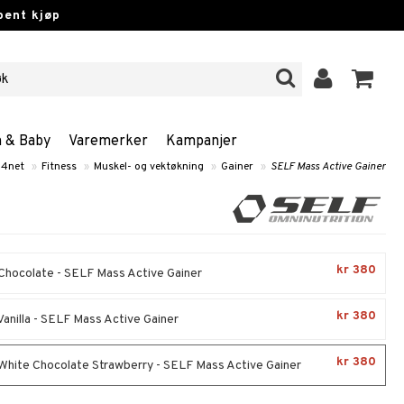
pent kjøp
n & Baby
Varemerker
Kampanjer
g4net
»
Fitness
»
Muskel- og vektøkning
»
Gainer
»
SELF Mass Active Gainer
kr 380
 Chocolate - SELF Mass Active Gainer
kr 380
Vanilla - SELF Mass Active Gainer
kr 380
 White Chocolate Strawberry - SELF Mass Active Gainer