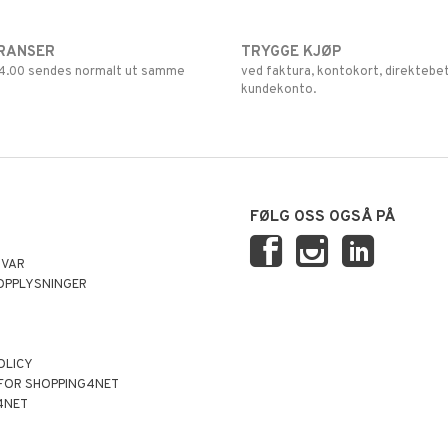
RANSER
TRYGGE KJØP
 14.00 sendes normalt ut samme
ved faktura, kontokort, direktebet
kundekonto.
FØLG OSS OGSÅ PÅ
SVAR
OPPLYSNINGER
OLICY
 FOR SHOPPING4NET
4NET