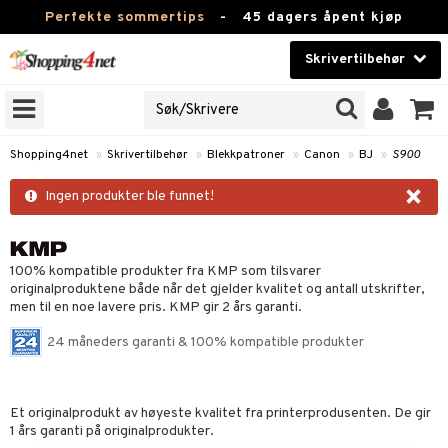
Perfekte sommertips
-
45 dagers åpent kjøp
Skrivertilbehør
RIVERFAMILIE
Skjønnhet
JER
Kontaktlinser
roner
Shopping4net
»
Skrivertilbehør
»
Blekkpatroner
»
Canon
»
BJ
»
S900
Helsekost
×
r
Ingen produkter ble funnet!
lbehør
r
Apotek
ir
Fitness
100% kompatible produkter fra KMP som tilsvarer
t
originalproduktene både når det gjelder kvalitet og antall utskrifter,
men til en noe lavere pris. KMP gir 2 års garanti.
Hjem & innredning
ål & svar
24 måneders garanti & 100% kompatible produkter
rodukt
Leketøy, Barn & Baby
k
elingen
Varemerker
Et originalprodukt av høyeste kvalitet fra printerprodusenten. De gir
Kampanjer
1 års garanti på originalprodukter.
i
 Minolta