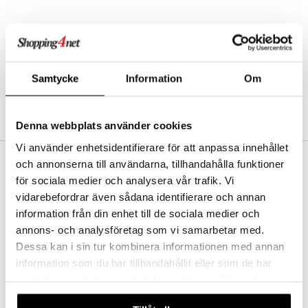
nic
a Mita
k
Samtycke
Information
Om
ng
i
nic
Denna webbplats använder cookies
Vi använder enhetsidentifierare för att anpassa innehållet
och annonserna till användarna, tillhandahålla funktioner
FRI FRAKT FRA KR 350
för sociala medier och analysera vår trafik. Vi
ng
Hos Shopping4net beregnes grensen for fri frakt ut fra hvilken(e)
vidarebefordrar även sådana identifierare och annan
avdeling(er) du handler fra. Les mer »
information från din enhet till de sociala medier och
RASKE LEVERANSER
annons- och analysföretag som vi samarbetar med.
Order lagt før 14.00 sendes normalt ut samme dag.
Dessa kan i sin tur kombinera informationen med annan
TRYGGE KJØP
information som du har tillhandahållit eller som de har
ved faktura, kontokort, direktebetaling og kundekonto.
samlat in när du har använt deras tjänster. Du godkänner
våra cookies vid fortsatt användande av vår webbplats.