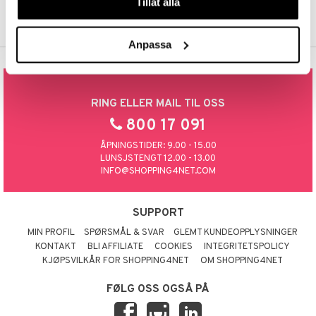
Tillåt alla
Anpassa
RING ELLER MAIL TIL OSS
800 17 091
ÅPNINGSTIDER: 9.00 - 15.00
LUNSJSTENGT 12.00 - 13.00
INFO@SHOPPING4NET.COM
SUPPORT
MIN PROFIL
SPØRSMÅL & SVAR
GLEMT KUNDEOPPLYSNINGER
KONTAKT
BLI AFFILIATE
COOKIES
INTEGRITETSPOLICY
KJØPSVILKÅR FOR SHOPPING4NET
OM SHOPPING4NET
FØLG OSS OGSÅ PÅ