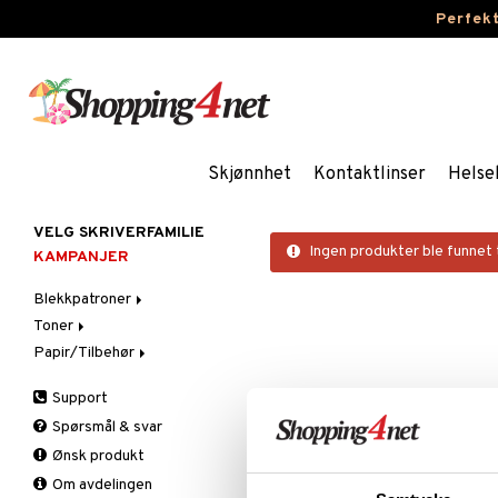
Perfek
Skjønnhet
Kontaktlinser
Helse
VELG SKRIVERFAMILIE
Ingen produkter ble funnet t
KAMPANJER
Blekkpatroner
Toner
Brother
Papir/Tilbehør
Canon
Brother
Dell
Canon
Fotopapir
Support
Epson
Dell
Spørsmål & svar
HP
Epson
Ønsk produkt
Lexmark
HP
Om avdelingen
OKI
IBM