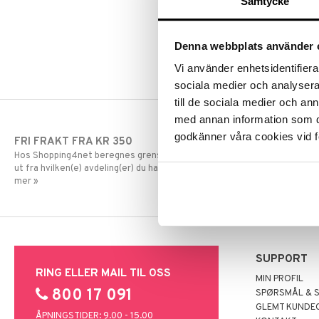
Samtycke
Olivetti
Konica Minolta
Panasonic
Kyocera Mita
Philips
Lexmark
Denna webbplats använder 
Ricoh
OKI
Vi använder enhetsidentifierar
Samsung
Olivetti
sociala medier och analysera 
Sharp
Panasonic
till de sociala medier och a
Toshiba
Philips
med annan information som du 
Xerox
Ricoh
godkänner våra cookies vid f
FRI FRAKT FRA KR 350
RASKE LEVE
Samsung
Hos Shopping4net beregnes grensen for fri frakt
Order lagt før
Sharp
ut fra hvilken(e) avdeling(er) du handler fra. Les
dag.
Toshiba
mer »
Xerox
SUPPORT
RING ELLER MAIL TIL OSS
MIN PROFIL
800 17 091
SPØRSMÅL & 
GLEMT KUNDE
ÅPNINGSTIDER: 9.00 - 15.00