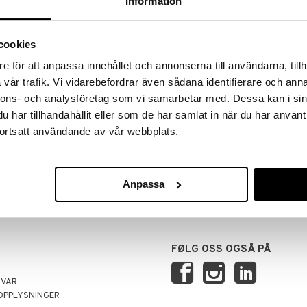
Information
cookies
e för att anpassa innehållet och annonserna till användarna, tillh
vår trafik. Vi vidarebefordrar även sådana identifierare och anna
nnons- och analysföretag som vi samarbetar med. Dessa kan i sin
har tillhandahållit eller som de har samlat in när du har använt
ortsatt användande av vår webbplats.
RANSER
TRYGGE KJØP
 14.00 sendes normalt ut samme
ved faktura, kontokort, direktebet
kundekonto.
Anpassa
FØLG OSS OGSÅ PÅ
SVAR
OPPLYSNINGER