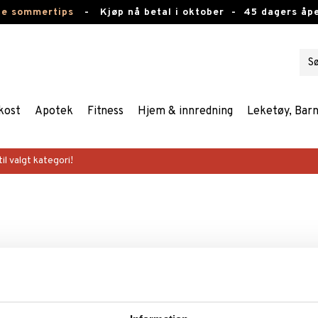
te sommertips
-
Kjøp nå betal i oktober -
45 dagers åpe
kost
Apotek
Fitness
Hjem & innredning
Leketøy, Bar
il valgt kategori!