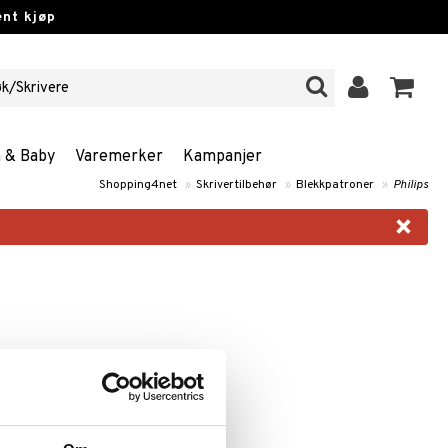
nt kjøp
n & Baby
Varemerker
Kampanjer
Shopping4net
»
Skrivertilbehør
»
Blekkpatroner
»
Philips
×