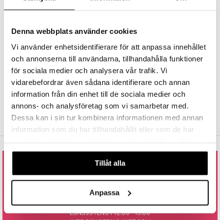
FRI FRAKT FRA KR 350
nic
a Mita
Hos Shopping4net beregnes grensen for fri frakt ut fra hvilken(e)
avdeling(er) du handler fra. Les mer »
k
Denna webbplats använder cookies
RASKE LEVERANSER
Vi använder enhetsidentifierare för att anpassa innehållet
Order lagt før 14.00 sendes normalt ut samme dag.
och annonserna till användarna, tillhandahålla funktioner
ng
i
TRYGGE KJØP
för sociala medier och analysera vår trafik. Vi
ved faktura, kontokort, direktebetaling og kundekonto.
nic
vidarebefordrar även sådana identifierare och annan
information från din enhet till de sociala medier och
annons- och analysföretag som vi samarbetar med.
Dessa kan i sin tur kombinera informationen med annan
information som du har tillhandahållit eller som de har
ng
samlat in när du har använt deras tjänster. Du godkänner
våra cookies vid fortsatt användande av vår webbplats.
Tillåt alla
RING ELLER MAIL TIL OSS
800 17 091
Anpassa
ÅPNINGSTIDER: 9.00 - 15.00
LUNSJSTENGT 12.00 - 13.00