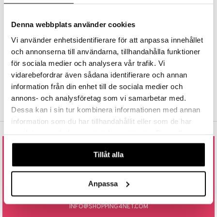
Hos Shopping4net beregnes grensen for fri frakt ut fra hvilken(e)
nic
a Mita
avdeling(er) du handler fra. Les mer »
Denna webbplats använder cookies
k
RASKE LEVERANSER
Vi använder enhetsidentifierare för att anpassa innehållet
Order lagt før 14.00 sendes normalt ut samme dag.
och annonserna till användarna, tillhandahålla funktioner
TRYGGE KJØP
ng
i
för sociala medier och analysera vår trafik. Vi
ved faktura, kontokort, direktebetaling og kundekonto.
vidarebefordrar även sådana identifierare och annan
nic
information från din enhet till de sociala medier och
annons- och analysföretag som vi samarbetar med.
Dessa kan i sin tur kombinera informationen med annan
information som du har tillhandahållit eller som de har
ng
samlat in när du har använt deras tjänster. Du godkänner
våra cookies vid fortsatt användande av vår webbplats.
Tillåt alla
RING ELLER MAIL TIL OSS
800 17 091
Anpassa
ÅPNINGSTIDER: 9.00 - 15.00
LUNSJSTENGT 12.00 - 13.00
INFO@SHOPPING4NET.COM