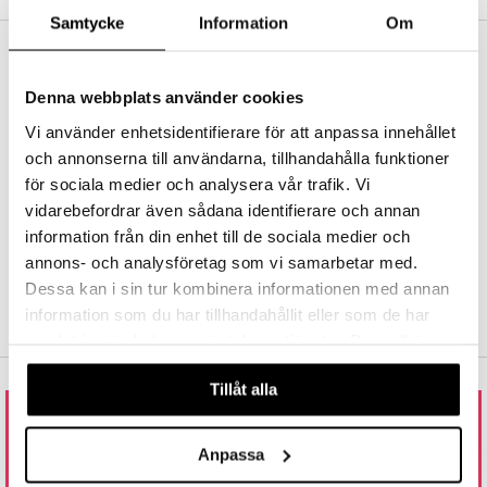
inser
Samtycke
Information
Om
nser
FRI FRAKT FRA KR 350
le linser
Hos Shopping4net beregnes grensen for fri frakt ut fra hvilken(e)
Denna webbplats använder cookies
avdeling(er) du handler fra. Les mer »
ker
Vi använder enhetsidentifierare för att anpassa innehållet
RASKE LEVERANSER
och annonserna till användarna, tillhandahålla funktioner
Order lagt før 14.00 sendes normalt ut samme dag.
för sociala medier och analysera vår trafik. Vi
vidarebefordrar även sådana identifierare och annan
TRYGGE KJØP
ved faktura, kontokort, direktebetaling og kundekonto.
information från din enhet till de sociala medier och
annons- och analysföretag som vi samarbetar med.
Dessa kan i sin tur kombinera informationen med annan
information som du har tillhandahållit eller som de har
t
samlat in när du har använt deras tjänster. Du godkänner
ål & svar
våra cookies vid fortsatt användande av vår webbplats.
Tillåt alla
rodukt
elingen
RING ELLER MAIL TIL OSS
Anpassa
800 17 091