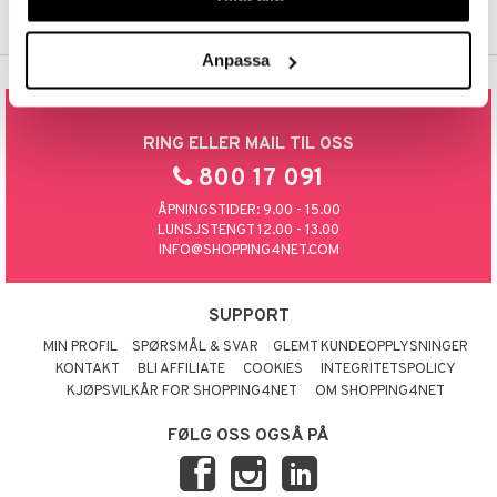
Anpassa
RING ELLER MAIL TIL OSS
800 17 091
ÅPNINGSTIDER: 9.00 - 15.00
LUNSJSTENGT 12.00 - 13.00
INFO@SHOPPING4NET.COM
SUPPORT
MIN PROFIL
SPØRSMÅL & SVAR
GLEMT KUNDEOPPLYSNINGER
KONTAKT
BLI AFFILIATE
COOKIES
INTEGRITETSPOLICY
KJØPSVILKÅR FOR SHOPPING4NET
OM SHOPPING4NET
FØLG OSS OGSÅ PÅ