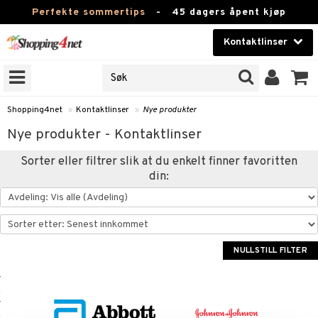
Perfekte sommertips
-
45 dagers åpent kjøp
Kontaktlinser
VELG LINSE
Skjønnhet
RENS VAREMERKER
lig at optikere selger
Kontaktlinser
nser under egne varemerker.
Shopping4net
»
Kontaktlinser
»
Nye produkter
 din optikers linser »
Helsekost
Nye produkter - Kontaktlinser
Apotek
Sorter eller filtrer slik at du enkelt finner favoritten
JER
din:
Fitness
ODUKTER
Hjem & innredning
r
Leketøy, Barn & Baby
NULLSTILL FILTER
ndt-linser
Varemerker
nser
nser
Kampanjer