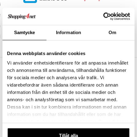
inser
nser
le linser
Samtycke
Information
Om
ker
Denna webbplats använder cookies
Vi använder enhetsidentifierare för att anpassa innehållet
och annonserna till användarna, tillhandahålla funktioner
FRI FRAKT FRA KR 350
för sociala medier och analysera vår trafik. Vi
Hos Shopping4net beregnes grensen for fri frakt ut fra hvilken(e)
avdeling(er) du handler fra. Les mer »
vidarebefordrar även sådana identifierare och annan
t
information från din enhet till de sociala medier och
RASKE LEVERANSER
ål & svar
annons- och analysföretag som vi samarbetar med.
Order lagt før 14.00 sendes normalt ut samme dag.
Dessa kan i sin tur kombinera informationen med annan
rodukt
TRYGGE KJØP
information som du har tillhandahållit eller som de har
ved faktura, kontokort, direktebetaling og kundekonto.
elingen
samlat in när du har använt deras tjänster. Du godkänner
våra cookies vid fortsatt användande av vår webbplats.
Tillåt alla