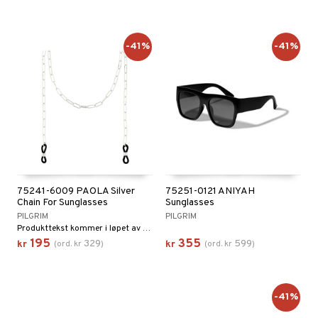
-41%
-41%
75241-6009 PAOLA Silver
75251-0121 ANIYAH
Chain For Sunglasses
Sunglasses
PILGRIM
PILGRIM
Produkttekst kommer i løpet av kort tid
195
355
329
599
kr
(
ord.
kr
)
kr
(
ord.
kr
)
-41%