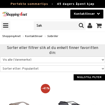
Perfekte sommertips
-
45 dagers åpent kjøp
Kontaktlinser
VELG LINSE
Skjønnhet
RENS VAREMERKER
lig at optikere selger
Kontaktlinser
nser under egne varemerker.
Shopping4net
»
Kontaktlinser
»
Solbriller
 din optikers linser »
Helsekost
Sorter eller filtrer slik at du enkelt finner favoritten
din:
Apotek
JER
Fitness
ODUKTER
Hjem & innredning
r
NULLSTILL FILTER
Leketøy, Barn & Baby
ndt-linser
-41%
Varemerker
nser
nser
Kampanjer