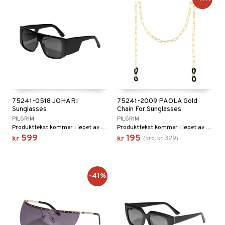
75241-0518 JOHARI
75241-2009 PAOLA Gold
Sunglasses
Chain For Sunglasses
PILGRIM
PILGRIM
Produkttekst kommer i løpet av kort tid
Produkttekst kommer i løpet av kort tid
599
195
329
kr
kr
(
ord.
kr
)
-41%