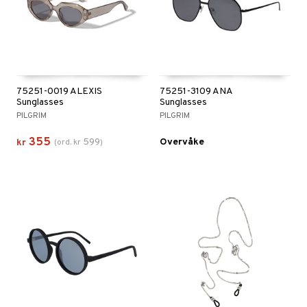
inser
nser
le linser
ker
75251-0019 ALEXIS
75251-3109 ANA
Sunglasses
Sunglasses
PILGRIM
PILGRIM
r
355
599
Overvåke
kr
(
ord.
kr
)
t
ål & svar
rodukt
elingen