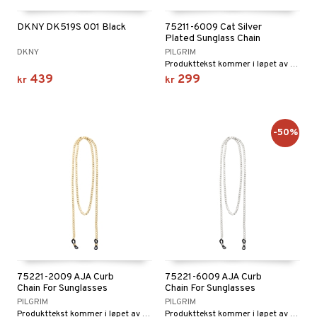
DKNY DK519S 001 Black
75211-6009 Cat Silver
Plated Sunglass Chain
DKNY
PILGRIM
Produkttekst kommer i løpet av kort tid
439
299
kr
kr
-50%
75221-2009 AJA Curb
75221-6009 AJA Curb
Chain For Sunglasses
Chain For Sunglasses
PILGRIM
PILGRIM
Produkttekst kommer i løpet av kort tid
Produkttekst kommer i løpet av kort tid