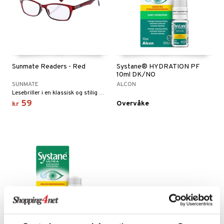
inser
nser
le linser
ker
Sunmate Readers - Red
Systane® HYDRATION PF
10ml DK/NO
SUNMATE
ALCON
Lesebriller i en klassisk og stilig design.
59
Overvåke
kr
t
ål & svar
rodukt
elingen