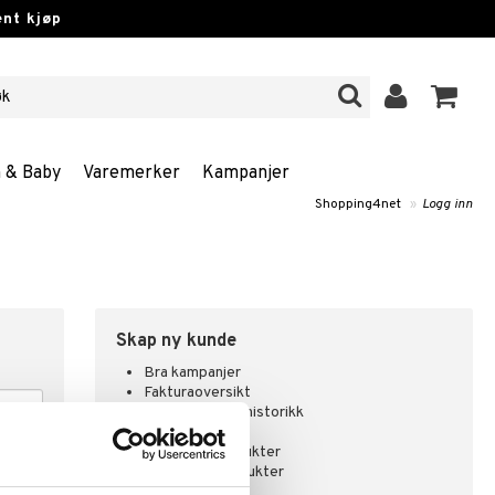
nt kjøp
n & Baby
Varemerker
Kampanjer
Shopping4net
»
Logg inn
Skap ny kunde
Bra kampanjer
Fakturaoversikt
Ordrestatus & historikk
Abonnemang
Overvåke produkter
Analysere produkter
Ønskelister