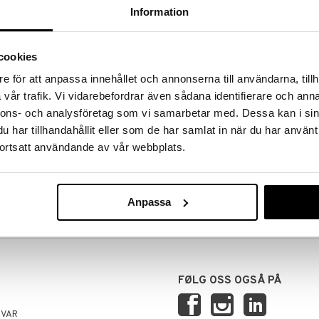
Information
cookies
e för att anpassa innehållet och annonserna till användarna, tillh
vår trafik. Vi vidarebefordrar även sådana identifierare och anna
nnons- och analysföretag som vi samarbetar med. Dessa kan i sin
har tillhandahållit eller som de har samlat in när du har använt
ortsatt användande av vår webbplats.
RANSER
TRYGGE KJØP
 14.00 sendes normalt ut samme
ved faktura, kontokort, direktebet
kundekonto.
Anpassa
FØLG OSS OGSÅ PÅ
SVAR