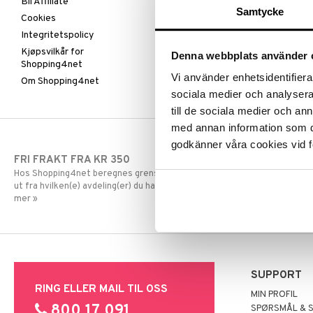
Bli Affiliate
Samtycke
Cookies
Integritetspolicy
Kjøpsvilkår for
Denna webbplats använder 
Shopping4net
Vi använder enhetsidentifierar
Om Shopping4net
sociala medier och analysera 
till de sociala medier och a
med annan information som du 
godkänner våra cookies vid f
FRI FRAKT FRA KR 350
RASKE LEVE
Hos Shopping4net beregnes grensen for fri frakt
Order lagt før
ut fra hvilken(e) avdeling(er) du handler fra. Les
dag.
mer »
SUPPORT
RING ELLER MAIL TIL OSS
MIN PROFIL
800 17 091
SPØRSMÅL & 