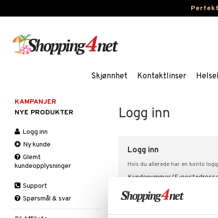
Perfek
Skjønnhet
Kontaktlinser
Helse
KAMPANJER
Logg inn
NYE PRODUKTER
Logg inn
Ny kunde
Logg inn
Glemt
Hvis du allerede har en konto logg
kundeopplysninger
Kundenummer/E-postadress
Support
Spørsmål & svar
Passord