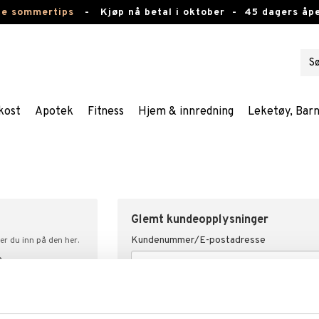
te sommertips
-
Kjøp nå betal i oktober -
45 dagers åpe
kost
Apotek
Fitness
Hjem & innredning
Leketøy, Bar
Glemt kundeopplysninger
Kundenummer/E-postadresse
er du inn på den her.
e