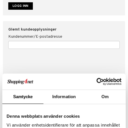
år for Shopping4net
ping4net
Glemt kundeopplysninger
Kundenummer/E-postadresse
Samtycke
Information
Om
Skap ny kunde
Denna webbplats använder cookies
Bra kampanjer
Fakturaoversikt
Vi använder enhetsidentifierare för att anpassa innehållet
Ordrestatus & historikk