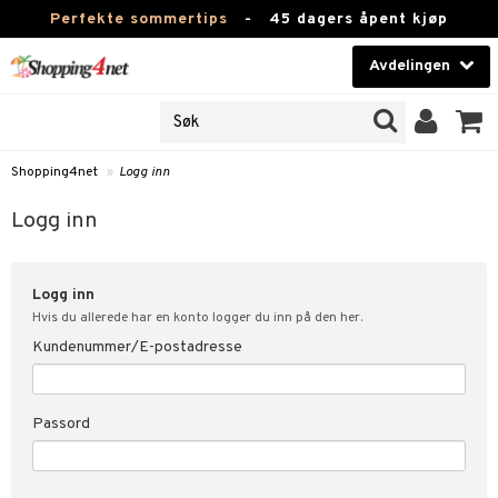
Perfekte sommertips
-
45 dagers åpent kjøp
Avdelingen
JER
Skjønnhet
ODUKTER
Kontaktlinser
Shopping4net
»
Logg inn
nn
Helsekost
nde
Logg inn
Apotek
kundeopplysninger
Logg inn
Fitness
t
Hvis du allerede har en konto logger du inn på den her.
Hjem & innredning
Kundenummer/E-postadresse
ål & svar
ate
Leketøy, Barn & Baby
Passord
Varemerker
tspolicy
Kampanjer