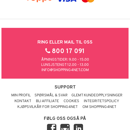
RING ELLER MAIL TIL OSS
800 17 091
ÅPNINGSTIDER: 9.00 - 15.00
LUNSJSTENGT 12.00 - 13.00
INFO@SHOPPING4NET.COM
SUPPORT
MIN PROFIL
SPØRSMÅL & SVAR
GLEMT KUNDEOPPLYSNINGER
KONTAKT
BLI AFFILIATE
COOKIES
INTEGRITETSPOLICY
KJØPSVILKÅR FOR SHOPPING4NET
OM SHOPPING4NET
FØLG OSS OGSÅ PÅ