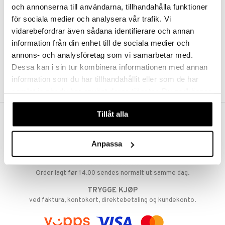
och annonserna till användarna, tillhandahålla funktioner
Abonnemang
Overvåke produkter
för sociala medier och analysera vår trafik. Vi
Analysere produkter
vidarebefordrar även sådana identifierare och annan
Ønskelister
information från din enhet till de sociala medier och
annons- och analysföretag som vi samarbetar med.
Dessa kan i sin tur kombinera informationen med annan
SKAP KUNDE
information som du har tillhandahållit eller som de har
samlat in när du har använt deras tjänster. Du godkänner
våra cookies vid fortsatt användande av vår webbplats.
Tillåt alla
FRI FRAKT FRA KR 350
Hos Shopping4net beregnes grensen for fri frakt ut fra hvilken(e)
Anpassa
avdeling(er) du handler fra. Les mer »
RASKE LEVERANSER
Order lagt før 14.00 sendes normalt ut samme dag.
TRYGGE KJØP
ved faktura, kontokort, direktebetaling og kundekonto.