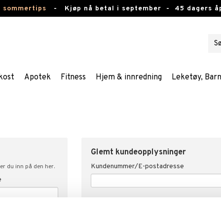
e sommertips
-
Kjøp nå betal i september -
45 dagers å
kost
Apotek
Fitness
Hjem & innredning
Leketøy, Bar
Glemt kundeopplysninger
Kundenummer/E-postadresse
er du inn på den her.
e