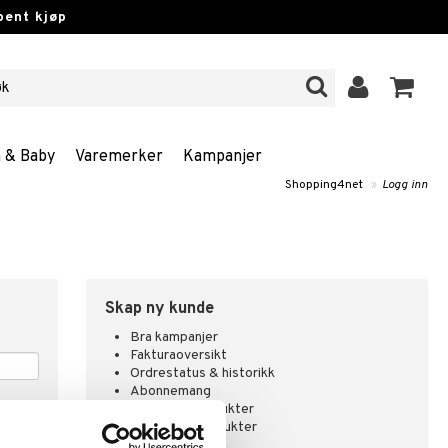
pent kjøp
n & Baby
Varemerker
Kampanjer
Shopping4net
»
Logg inn
Skap ny kunde
Bra kampanjer
Fakturaoversikt
Ordrestatus & historikk
Abonnemang
Overvåke produkter
Analysere produkter
Ønskelister