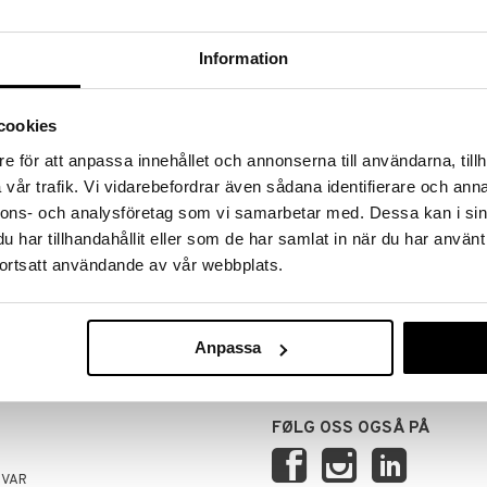
Information
cookies
e för att anpassa innehållet och annonserna till användarna, tillh
vår trafik. Vi vidarebefordrar även sådana identifierare och anna
nnons- och analysföretag som vi samarbetar med. Dessa kan i sin
har tillhandahållit eller som de har samlat in när du har använt
RANSER
TRYGGE KJØP
ortsatt användande av vår webbplats.
 14.00 sendes normalt ut samme
ved faktura, kontokort, direktebet
kundekonto.
Anpassa
FØLG OSS OGSÅ PÅ
SVAR