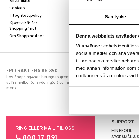
Bli Affiliate
Cookies
Integritetspolicy
Samtycke
Kjøpsvilkår for
Shopping4net
Denna webbplats använder 
Om Shopping4net
Vi använder enhetsidentifierar
sociala medier och analysera 
till de sociala medier och a
med annan information som du 
FRI FRAKT FRA KR 350
RASKE LEVE
godkänner våra cookies vid f
Hos Shopping4net beregnes grensen for fri frakt
Order lagt før
ut fra hvilken(e) avdeling(er) du handler fra. Les
dag.
mer »
SUPPORT
RING ELLER MAIL TIL OSS
MIN PROFIL
800 17 091
SPØRSMÅL & 