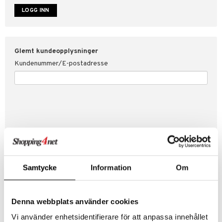
år for Shopping4net
ping4net
Glemt kundeopplysninger
Kundenummer/E-postadresse
Samtycke
Information
Om
Skap ny kunde
Denna webbplats använder cookies
Bra kampanjer
Fakturaoversikt
Vi använder enhetsidentifierare för att anpassa innehållet
Ordrestatus & historikk