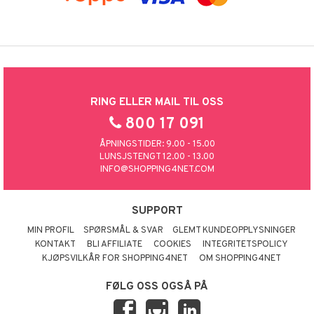
RING ELLER MAIL TIL OSS
800 17 091
ÅPNINGSTIDER: 9.00 - 15.00
LUNSJSTENGT 12.00 - 13.00
INFO@SHOPPING4NET.COM
SUPPORT
MIN PROFIL
SPØRSMÅL & SVAR
GLEMT KUNDEOPPLYSNINGER
KONTAKT
BLI AFFILIATE
COOKIES
INTEGRITETSPOLICY
KJØPSVILKÅR FOR SHOPPING4NET
OM SHOPPING4NET
FØLG OSS OGSÅ PÅ