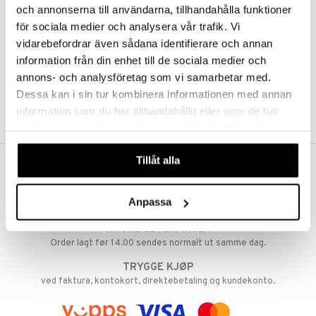
och annonserna till användarna, tillhandahålla funktioner
Abonnemang
Overvåke produkter
för sociala medier och analysera vår trafik. Vi
Analysere produkter
vidarebefordrar även sådana identifierare och annan
Ønskelister
information från din enhet till de sociala medier och
annons- och analysföretag som vi samarbetar med.
Dessa kan i sin tur kombinera informationen med annan
SKAP KUNDE
information som du har tillhandahållit eller som de har
samlat in när du har använt deras tjänster. Du godkänner
våra cookies vid fortsatt användande av vår webbplats.
Tillåt alla
FRI FRAKT FRA KR 350
Hos Shopping4net beregnes grensen for fri frakt ut fra hvilken(e)
Anpassa
avdeling(er) du handler fra. Les mer »
RASKE LEVERANSER
Order lagt før 14.00 sendes normalt ut samme dag.
TRYGGE KJØP
ved faktura, kontokort, direktebetaling og kundekonto.