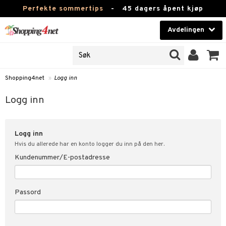
Perfekte sommertips
-
45 dagers åpent kjøp
Avdelingen
JER
Skjønnhet
ODUKTER
Kontaktlinser
Shopping4net
»
Logg inn
nn
Helsekost
nde
Logg inn
Apotek
kundeopplysninger
Logg inn
Fitness
t
Hvis du allerede har en konto logger du inn på den her.
Hjem & innredning
Kundenummer/E-postadresse
ål & svar
ate
Leketøy, Barn & Baby
Passord
Varemerker
tspolicy
Kampanjer