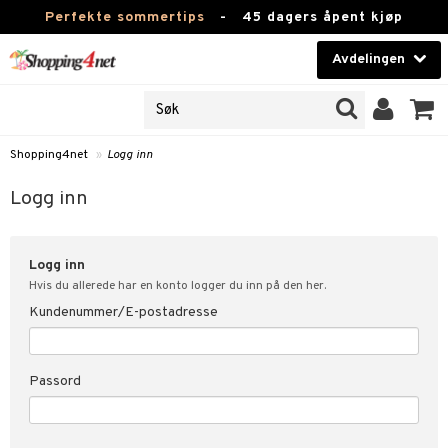
Perfekte sommertips
-
45 dagers åpent kjøp
Avdelingen
JER
Skjønnhet
ODUKTER
Kontaktlinser
Shopping4net
»
Logg inn
nn
Helsekost
nde
Logg inn
Apotek
kundeopplysninger
Logg inn
Fitness
t
Hvis du allerede har en konto logger du inn på den her.
Hjem & innredning
Kundenummer/E-postadresse
ål & svar
ate
Leketøy, Barn & Baby
Passord
Varemerker
tspolicy
Kampanjer