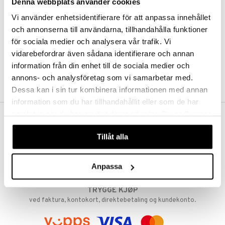
Denna webbplats använder cookies
Abonnemang
Overvåke produkter
Vi använder enhetsidentifierare för att anpassa innehållet
Analysere produkter
och annonserna till användarna, tillhandahålla funktioner
Ønskelister
för sociala medier och analysera vår trafik. Vi
vidarebefordrar även sådana identifierare och annan
information från din enhet till de sociala medier och
SKAP KUNDE
annons- och analysföretag som vi samarbetar med.
Dessa kan i sin tur kombinera informationen med annan
information som du har tillhandahållit eller som de har
samlat in när du har använt deras tjänster. Du godkänner
våra cookies vid fortsatt användande av vår webbplats.
FRI FRAKT FRA KR 350
Tillåt alla
Hos Shopping4net beregnes grensen for fri frakt ut fra hvilken(e)
avdeling(er) du handler fra. Les mer »
RASKE LEVERANSER
Anpassa
Order lagt før 14.00 sendes normalt ut samme dag.
TRYGGE KJØP
ved faktura, kontokort, direktebetaling og kundekonto.