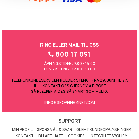
RING ELLER MAIL TIL OSS
800 17 091
ÅPNINGSTIDER: 9.00 - 15.00
LUNSJSTENGT 12.00 - 13.00
TELEFONKUNDESERVICEN HOLDER STENGT FRA 29. JUNI TIL 27.
JULI. KONTAKT OSS GJERNE VIA E-POST
SÅ HJELPER VI DEG SÅ SNART SOM MULIG.
INFO@SHOPPING4NET.COM
SUPPORT
MIN PROFIL
SPØRSMÅL & SVAR
GLEMT KUNDEOPPLYSNINGER
KONTAKT
BLI AFFILIATE
COOKIES
INTEGRITETSPOLICY