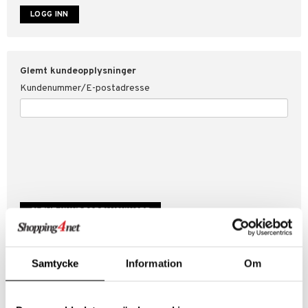
år for Shopping4net
ping4net
Glemt kundeopplysninger
Kundenummer/E-postadresse
Samtycke
Information
Om
Skap ny kunde
Bra kampanjer
Fakturaoversikt
Ordrestatus & historikk