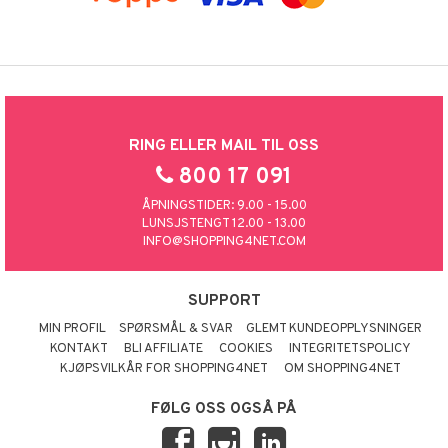
RING ELLER MAIL TIL OSS
800 17 091
ÅPNINGSTIDER: 9.00 - 15.00
LUNSJSTENGT 12.00 - 13.00
INFO@SHOPPING4NET.COM
SUPPORT
MIN PROFIL
SPØRSMÅL & SVAR
GLEMT KUNDEOPPLYSNINGER
KONTAKT
BLI AFFILIATE
COOKIES
INTEGRITETSPOLICY
KJØPSVILKÅR FOR SHOPPING4NET
OM SHOPPING4NET
FØLG OSS OGSÅ PÅ