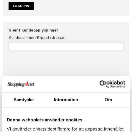
år for Shopping4net
ping4net
Glemt kundeopplysninger
Kundenummer/E-postadresse
Samtycke
Information
Om
Skap ny kunde
Denna webbplats använder cookies
Bra kampanjer
Fakturaoversikt
Vi använder enhetsidentifierare för att anpassa innehållet
Ordrestatus & historikk