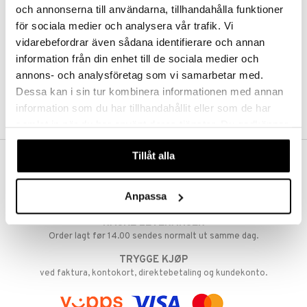
och annonserna till användarna, tillhandahålla funktioner
Abonnemang
Overvåke produkter
för sociala medier och analysera vår trafik. Vi
Analysere produkter
vidarebefordrar även sådana identifierare och annan
Ønskelister
information från din enhet till de sociala medier och
annons- och analysföretag som vi samarbetar med.
Dessa kan i sin tur kombinera informationen med annan
SKAP KUNDE
information som du har tillhandahållit eller som de har
samlat in när du har använt deras tjänster. Du godkänner
våra cookies vid fortsatt användande av vår webbplats.
Tillåt alla
FRI FRAKT FRA KR 350
Hos Shopping4net beregnes grensen for fri frakt ut fra hvilken(e)
Anpassa
avdeling(er) du handler fra. Les mer »
RASKE LEVERANSER
Order lagt før 14.00 sendes normalt ut samme dag.
TRYGGE KJØP
ved faktura, kontokort, direktebetaling og kundekonto.