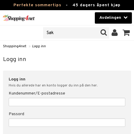
Perfekte sommertips
-
45 dagers åpent kjøp
Avdelingen
JER
Skjønnhet
ODUKTER
Kontaktlinser
Shopping4net
»
Logg inn
nn
Helsekost
nde
Logg inn
Apotek
kundeopplysninger
Logg inn
Fitness
t
Hvis du allerede har en konto logger du inn på den her.
Hjem & innredning
Kundenummer/E-postadresse
ål & svar
ate
Leketøy, Barn & Baby
Passord
Varemerker
tspolicy
Kampanjer