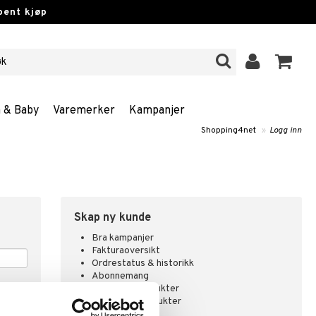
pent kjøp
n & Baby
Varemerker
Kampanjer
Shopping4net
»
Logg inn
Skap ny kunde
Bra kampanjer
Fakturaoversikt
Ordrestatus & historikk
Abonnemang
Overvåke produkter
Analysere produkter
Ønskelister