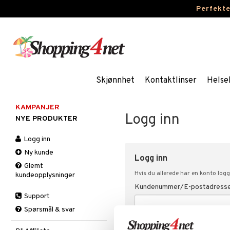
Perfekt
Skjønnhet
Kontaktlinser
Helse
KAMPANJER
Logg inn
NYE PRODUKTER
Logg inn
Ny kunde
Logg inn
Glemt
Hvis du allerede har en konto logg
kundeopplysninger
Kundenummer/E-postadress
Support
Spørsmål & svar
Passord