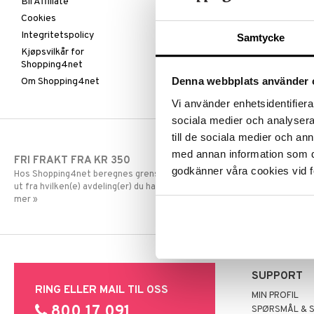
Bli Affiliate
Cookies
Integritetspolicy
Samtycke
Kjøpsvilkår for
Shopping4net
Denna webbplats använder 
Om Shopping4net
Vi använder enhetsidentifierar
sociala medier och analysera 
till de sociala medier och a
med annan information som du 
FRI FRAKT FRA KR 350
RASKE LEVE
godkänner våra cookies vid f
Hos Shopping4net beregnes grensen for fri frakt
Order lagt før
ut fra hvilken(e) avdeling(er) du handler fra. Les
dag.
mer »
SUPPORT
RING ELLER MAIL TIL OSS
MIN PROFIL
800 17 091
SPØRSMÅL & 