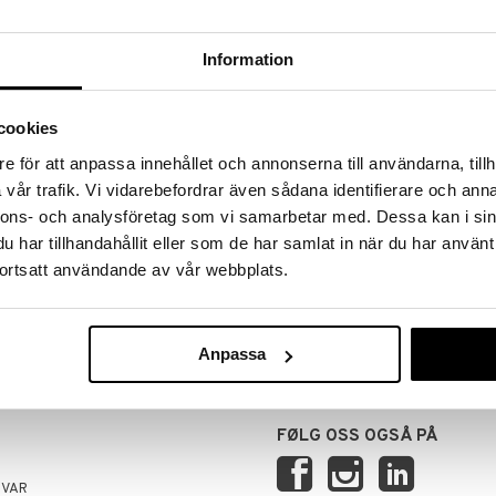
Information
cookies
e för att anpassa innehållet och annonserna till användarna, tillh
vår trafik. Vi vidarebefordrar även sådana identifierare och anna
nnons- och analysföretag som vi samarbetar med. Dessa kan i sin
har tillhandahållit eller som de har samlat in när du har använt
RANSER
TRYGGE KJØP
ortsatt användande av vår webbplats.
 14.00 sendes normalt ut samme
ved faktura, kontokort, direktebet
kundekonto.
Anpassa
FØLG OSS OGSÅ PÅ
SVAR