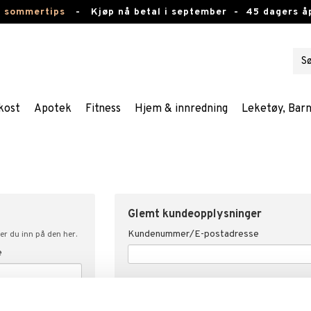
e sommertips
-
Kjøp nå betal i september -
45 dagers å
kost
Apotek
Fitness
Hjem & innredning
Leketøy, Bar
Glemt kundeopplysninger
Kundenummer/E-postadresse
er du inn på den her.
e