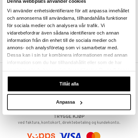
Denna webbplats använder cookies
Abonnemang
Overvåke produkter
Vi använder enhetsidentifierare för att anpassa innehållet
Analysere produkter
och annonserna till användarna, tillhandahålla funktioner
Ønskelister
för sociala medier och analysera vår trafik. Vi
vidarebefordrar även sådana identifierare och annan
information från din enhet till de sociala medier och
SKAP KUNDE
annons- och analysföretag som vi samarbetar med.
Dessa kan i sin tur kombinera informationen med annan
information som du har tillhandahållit eller som de har
samlat in när du har använt deras tjänster. Du godkänner
våra cookies vid fortsatt användande av vår webbplats.
FRI FRAKT FRA KR 350
Tillåt alla
Hos Shopping4net beregnes grensen for fri frakt ut fra hvilken(e)
avdeling(er) du handler fra. Les mer »
RASKE LEVERANSER
Anpassa
Order lagt før 14.00 sendes normalt ut samme dag.
TRYGGE KJØP
ved faktura, kontokort, direktebetaling og kundekonto.