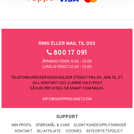
RING ELLER MAIL TIL OSS
800 17 091
ÅPNINGSTIDER: 9.00 - 15.00
LUNSJSTENGT 12.00 - 13.00
TELEFONKUNDESERVICEN HOLDER STENGT FRA 29. JUNI TIL 27.
JULI. KONTAKT OSS GJERNE VIA E-POST
SÅ HJELPER VI DEG SÅ SNART SOM MULIG.
INFO@SHOPPING4NET.COM
SUPPORT
MIN PROFIL
SPØRSMÅL & SVAR
GLEMT KUNDEOPPLYSNINGER
KONTAKT
BLI AFFILIATE
COOKIES
INTEGRITETSPOLICY