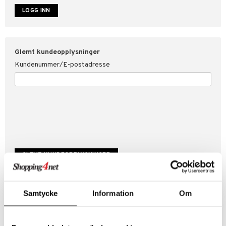
år for Shopping4net
ping4net
Glemt kundeopplysninger
Kundenummer/E-postadresse
Samtycke
Information
Om
Skap ny kunde
Bra kampanjer
Fakturaoversikt
Ordrestatus & historikk