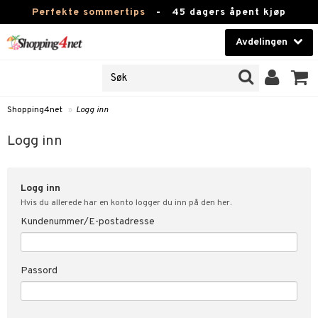
Perfekte sommertips
-
45 dagers åpent kjøp
Avdelingen
JER
Skjønnhet
ODUKTER
Kontaktlinser
Shopping4net
»
Logg inn
nn
Helsekost
nde
Logg inn
Apotek
kundeopplysninger
Logg inn
Fitness
t
Hvis du allerede har en konto logger du inn på den her.
Hjem & innredning
Kundenummer/E-postadresse
ål & svar
ate
Leketøy, Barn & Baby
Passord
Varemerker
tspolicy
Kampanjer