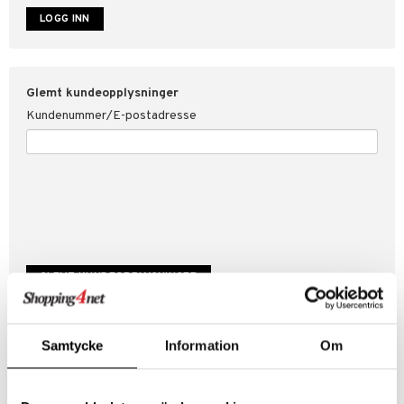
år for Shopping4net
ping4net
Glemt kundeopplysninger
Kundenummer/E-postadresse
Samtycke
Information
Om
Skap ny kunde
Bra kampanjer
Fakturaoversikt
Ordrestatus & historikk