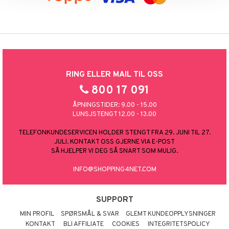
RING ELLER MAIL TIL OSS
800 17 091
ÅPNINGSTIDER: 9.00 - 15.00
LUNSJSTENGT 12.00 - 13.00
TELEFONKUNDESERVICEN HOLDER STENGT FRA 29. JUNI TIL 27.
JULI. KONTAKT OSS GJERNE VIA E-POST
SÅ HJELPER VI DEG SÅ SNART SOM MULIG.
INFO@SHOPPING4NET.COM
SUPPORT
MIN PROFIL
SPØRSMÅL & SVAR
GLEMT KUNDEOPPLYSNINGER
KONTAKT
BLI AFFILIATE
COOKIES
INTEGRITETSPOLICY