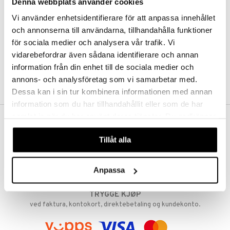
Denna webbplats använder cookies
Abonnemang
Overvåke produkter
Vi använder enhetsidentifierare för att anpassa innehållet
Analysere produkter
och annonserna till användarna, tillhandahålla funktioner
Ønskelister
för sociala medier och analysera vår trafik. Vi
vidarebefordrar även sådana identifierare och annan
information från din enhet till de sociala medier och
SKAP KUNDE
annons- och analysföretag som vi samarbetar med.
Dessa kan i sin tur kombinera informationen med annan
information som du har tillhandahållit eller som de har
samlat in när du har använt deras tjänster. Du godkänner
våra cookies vid fortsatt användande av vår webbplats.
FRI FRAKT FRA KR 350
Tillåt alla
Hos Shopping4net beregnes grensen for fri frakt ut fra hvilken(e)
avdeling(er) du handler fra. Les mer »
RASKE LEVERANSER
Anpassa
Order lagt før 14.00 sendes normalt ut samme dag.
TRYGGE KJØP
ved faktura, kontokort, direktebetaling og kundekonto.