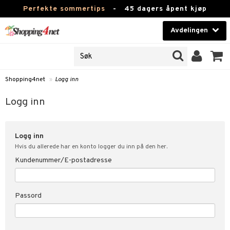
Perfekte sommertips
-
45 dagers åpent kjøp
Avdelingen
JER
Skjønnhet
ODUKTER
Kontaktlinser
Shopping4net
»
Logg inn
nn
Helsekost
nde
Logg inn
Apotek
kundeopplysninger
Logg inn
Fitness
t
Hvis du allerede har en konto logger du inn på den her.
Hjem & innredning
Kundenummer/E-postadresse
ål & svar
ate
Leketøy, Barn & Baby
Passord
Varemerker
tspolicy
Kampanjer