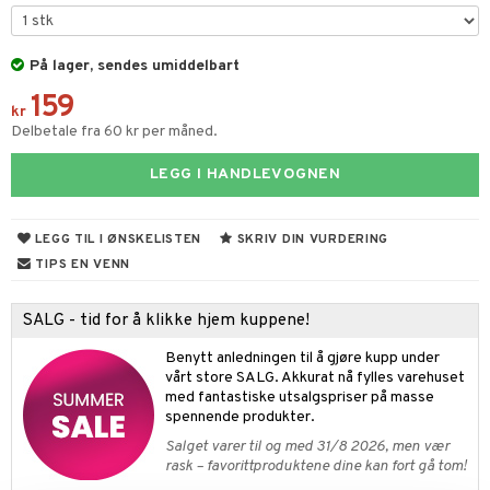
gtoys
ney Prinsesser
g
O Classic
r
ens Barn
På lager, sendes umiddelbart
l
O Creator
o
rslek
159
ållan
zen
GO Disney
badabado
andlek
kr
Delbetale fra 60 kr per måned.
ry Potter
O Disney Princess
ki
lek
LEGG I HANDLEVOGNEN
lo Kitty
GO DUPLO
spill
.L.
O Friends
l
LEGG TIL I ØNSKELISTEN
SKRIV DIN VURDERING
mma Mø
O Minecraft
ter
TIPS EN VENN
le
GO Ninjago
ter
ill
t
SALG - tid for å klikke hjem kuppene!
mmi
GO Speed Champions
0 biter
pill
ål & svar
Benytt anledningen til å gjøre kupp under
 Patrol
GO Spidey
vårt store SALG. Akkurat nå fylles varehuset
espill
sspill
rodukt
med fantastiske utsalgspriser på masse
pa Gris
O Super Heroes
spennende produkter.
slespill
elingen
tersen & Findus
ic
Salget varer til og med 31/8 2026, men vær
illtilbehør
rask – favorittproduktene dine kan fort gå tom!
pi Langstrømpe