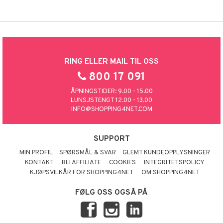
RING ELLER MAIL TIL OSS
800 17 091
ÅPNINGSTIDER: 9.00 - 15.00
LUNSJSTENGT 12.00 - 13.00
INFO@SHOPPING4NET.COM
SUPPORT
MIN PROFIL
SPØRSMÅL & SVAR
GLEMT KUNDEOPPLYSNINGER
KONTAKT
BLI AFFILIATE
COOKIES
INTEGRITETSPOLICY
KJØPSVILKÅR FOR SHOPPING4NET
OM SHOPPING4NET
FØLG OSS OGSÅ PÅ