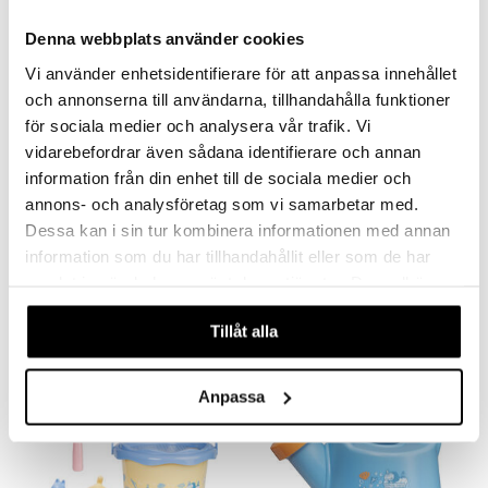
Denna webbplats använder cookies
Vi använder enhetsidentifierare för att anpassa innehållet
och annonserna till användarna, tillhandahålla funktioner
för sociala medier och analysera vår trafik. Vi
vidarebefordrar även sådana identifierare och annan
information från din enhet till de sociala medier och
annons- och analysföretag som vi samarbetar med.
Mummitrollet Armringer Strandlek
Mummitrollet Badedyr Strandlek 55 cm
Dessa kan i sin tur kombinera informationen med annan
MUMIN
MUMIN
information som du har tillhandahållit eller som de har
samlat in när du har använt deras tjänster. Du godkänner
59
59
kr
kr
våra cookies vid fortsatt användande av vår webbplats.
Tillåt alla
Anpassa