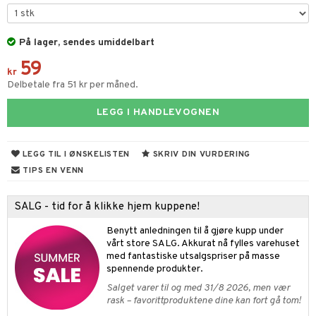
gtoys
ney Prinsesser
g
O Classic
r
ens Barn
På lager, sendes umiddelbart
l
O Creator
o
rslek
59
ållan
zen
GO Disney
badabado
andlek
kr
Delbetale fra 51 kr per måned.
ry Potter
O Disney Princess
ki
lek
LEGG I HANDLEVOGNEN
lo Kitty
GO DUPLO
spill
.L.
O Friends
l
LEGG TIL I ØNSKELISTEN
SKRIV DIN VURDERING
mma Mø
O Minecraft
ter
TIPS EN VENN
le
GO Ninjago
ter
ill
t
SALG - tid for å klikke hjem kuppene!
mmi
GO Speed Champions
0 biter
pill
ål & svar
Benytt anledningen til å gjøre kupp under
 Patrol
GO Spidey
vårt store SALG. Akkurat nå fylles varehuset
espill
sspill
rodukt
med fantastiske utsalgspriser på masse
pa Gris
O Super Heroes
spennende produkter.
slespill
elingen
tersen & Findus
ic
Salget varer til og med 31/8 2026, men vær
illtilbehør
rask – favorittproduktene dine kan fort gå tom!
pi Langstrømpe