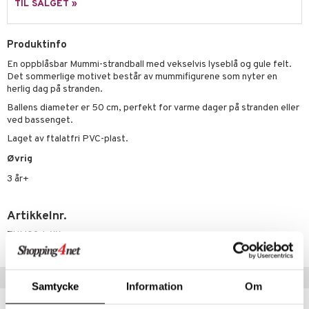
TIL SALGET »
 MASKS
kemon
Produktinfo
ållan
En oppblåsbar Mummi-strandball med vekselvis lyseblå og gule felt.
Det sommerlige motivet består av mummifigurene som nyter en
derman
herlig dag på stranden.
Ballens diameter er 50 cm, perfekt for varme dager på stranden eller
er Mario
ved bassenget.
Laget av ftalatfri PVC-plast.
Øvrig
3 år+
Artikkelnr.
TUM09-1-XX
Tips til deg
Samtycke
Information
Om