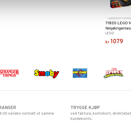
71820 LEGO N
Ninjakrigerne
LEGO
Kombikjøretø
1079
kr
RANSER
TRYGGE KJØP
 14.00 sendes normalt ut samme
ved faktura, kontokort, direktebet
kundekonto.