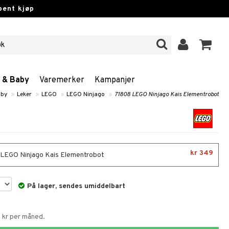
pent kjøp
n & Baby
Varemerker
Kampanjer
aby
»
Leker
»
LEGO
»
LEGO Ninjago
»
71808 LEGO Ninjago Kais Elementrobot
kr 349
LEGO Ninjago Kais Elementrobot
På lager, sendes umiddelbart
8 kr per måned.