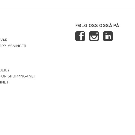
FØLG OSS OGSÅ PÅ
SVAR
OPPLYSNINGER
OLICY
 FOR SHOPPING4NET
4NET