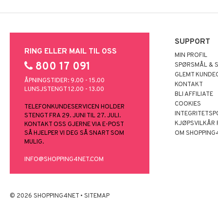
SUPPORT
RING ELLER MAIL TIL OSS
MIN PROFIL
800 17 091
SPØRSMÅL & 
GLEMT KUNDE
ÅPNINGSTIDER: 9.00 - 15.00
KONTAKT
LUNSJSTENGT 12.00 - 13.00
BLI AFFILIATE
COOKIES
TELEFONKUNDESERVICEN HOLDER
INTEGRITETSP
STENGT FRA 29. JUNI TIL 27. JULI.
KJØPSVILKÅR
KONTAKT OSS GJERNE VIA E-POST
SÅ HJELPER VI DEG SÅ SNART SOM
OM SHOPPING
MULIG.
INFO@SHOPPING4NET.COM
© 2026 SHOPPING4NET
•
SITEMAP