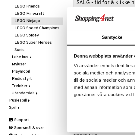
SALG - tid for å klikke
L.O.L.
LEGO Friends
Benytt anl
Mamma Mø
LEGO Minecraft
Akkurat nå
Mulle
LEGO Ninjago
masse spe
Mummi
LEGO Speed Champions
Salget var
Paw Patrol
LEGO Spidey
Samtycke
favorittpr
Peppa Gris
LEGO Super Heroes
TIL SALG
Pettersen & Findus
Sonic
Denna webbplats använder 
Pippi Langstrømpe
Leke hus
Produktinfo
PJ MASKS
Mykiser
Kjøkken &
Vi använder enhetsidentifierar
Kjøkkenredskap
Pokemon
Playmobil
Kais elementildrobot svinger et g
sociala medier och analysera 
Vasking
onde Jordana og vakten i ulvemas
Skrållan
Radiostyrt
till de sociala medier och a
du kombinere delene fra 3 tøffe n
Spiderman
Treleker
med annan information som du 
skape en egen unik robot. Hver ti
Super Mario
Utendørslek
Brio
armer, våpen og overkropp slik a
godkänner våra cookies vid f
Puslespill
Jabadabado
Strandlek
Øvrig
Spill
1000 biter
Micki
Utelek
7 år+
1500 biter
Barnespill
Utespill
Support
200-500 biter
Pocketspill
Artikkelnr.
Spørsmål & svar
3D-Puslespill
Selskapsspill