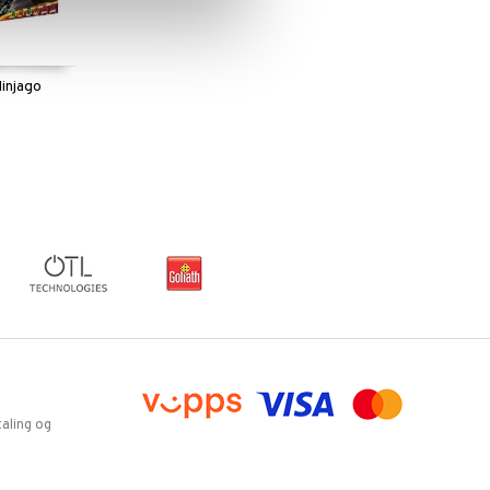
injago
s
y
aling og