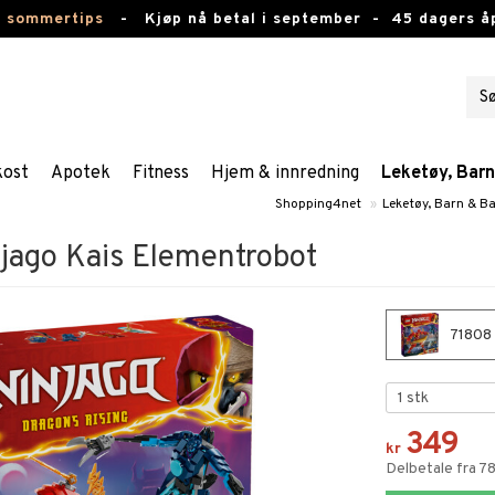
e sommertips
-
Kjøp nå betal i september -
45 dagers å
kost
Apotek
Fitness
Hjem & innredning
Leketøy, Bar
Shopping4net
»
Leketøy, Barn & B
ago Kais Elementrobot
71808 
349
kr
Delbetale fra 7