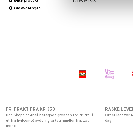
Ønsk produkt
T71808-1-XX
Barnepuslespill
Om avdelingen
Puslespilltilbehør
FRI FRAKT FRA KR 350
RASKE LEVE
Hos Shopping4net beregnes grensen for fri frakt
Order lagt før
ut fra hvilken(e) avdeling(er) du handler fra. Les
dag.
mer »