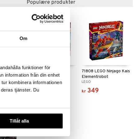
Populære produkter
Om
andahålla funktioner för
njago Kais
71804 LEGO Ninjago
71808 LEGO Ninjago Kais
n information från din enhet
øp
Arins Kamprobot
Elementrobot
LEGO
LEGO
 tur kombinera informationen
169
349
 deras tjänster. Du
kr
kr
Tillåt alla