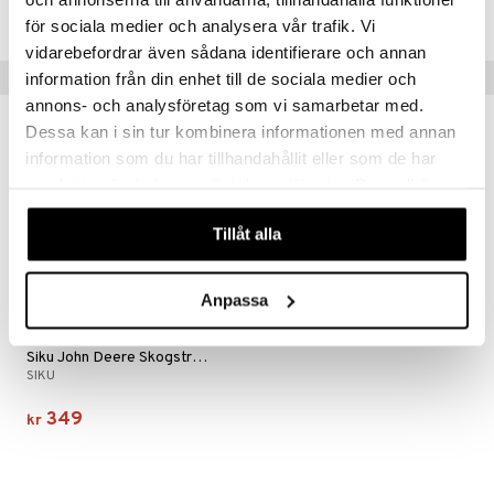
espill
sspill
TSI32-1-XX
rodukt
för sociala medier och analysera vår trafik. Vi
 MASKS
GO Ninjago
slespill
vidarebefordrar även sådana identifierare och annan
elingen
kemon
GO Speed Champions
Tips til deg
information från din enhet till de sociala medier och
illtilbehør
ållan
GO Spidey
annons- och analysföretag som vi samarbetar med.
Dessa kan i sin tur kombinera informationen med annan
derman
O Super Heroes
information som du har tillhandahållit eller som de har
er Mario
ic
samlat in när du har använt deras tjänster. Du godkänner
våra cookies vid fortsatt användande av vår webbplats.
Tillåt alla
Anpassa
Siku John Deere Skogstrailer 1:50
SIKU
349
kr