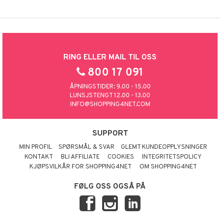
RING ELLER MAIL TIL OSS
800 17 091
ÅPNINGSTIDER: 9.00 - 15.00
LUNSJSTENGT 12.00 - 13.00
INFO@SHOPPING4NET.COM
SUPPORT
MIN PROFIL
SPØRSMÅL & SVAR
GLEMT KUNDEOPPLYSNINGER
KONTAKT
BLI AFFILIATE
COOKIES
INTEGRITETSPOLICY
KJØPSVILKÅR FOR SHOPPING4NET
OM SHOPPING4NET
FØLG OSS OGSÅ PÅ