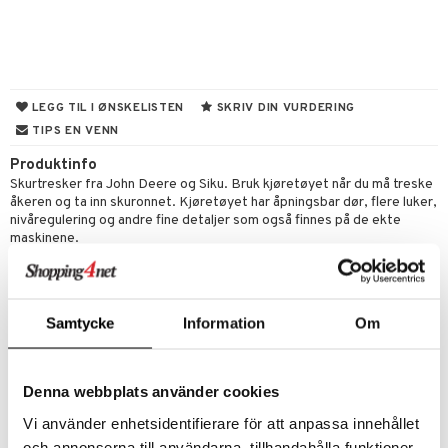
gtoys
ney Prinsesser
g
ens Barn
l
ållan
zen
anicals
us
LEGG TIL I ØNSKELISTEN
SKRIV DIN VURDERING
ry Potter
TIPS EN VENN
tnite
kken & Kjøkkenredskap
r
lo Kitty
Produktinfo
GO Bluey
king
bil
Skurtresker fra John Deere og Siku. Bruk kjøretøyet når du må treske
.L.
O City
åkeren og ta inn skuronnet. Kjøretøyet har åpningsbar dør, flere luker,
tyrt
nivåregulering og andre fine detaljer som også finnes på de ekte
mma Mø
O Classic
maskinene.
r
le
Øvrig
O Creator
o
rslek
Fra 3 år
mmi
GO Disney
badabado
andlek
l
Samtycke
Information
Om
 Patrol
O Disney Princess
ki
lek
ter
pa Gris
GO DUPLO
spill
ter
ill
Denna webbplats använder cookies
t
tersen & Findus
O Friends
0 biter
pill
Vi använder enhetsidentifierare för att anpassa innehållet
Artikkelnr.
ål & svar
pi Langstrømpe
O Minecraft
och annonserna till användarna, tillhandahålla funktioner