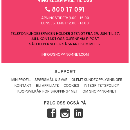
RING ELLER MAIL TIL OSS
800 17 091
ÅPNINGSTIDER: 9.00 - 15.00
LUNSJSTENGT 12.00 - 13.00
TELEFONKUNDESERVICEN HOLDER STENGT FRA 29. JUNI TIL 27.
JULI. KONTAKT OSS GJERNE VIA E-POST
SÅ HJELPER VI DEG SÅ SNART SOM MULIG.
INFO@SHOPPING4NET.COM
SUPPORT
MIN PROFIL
SPØRSMÅL & SVAR
GLEMT KUNDEOPPLYSNINGER
KONTAKT
BLI AFFILIATE
COOKIES
INTEGRITETSPOLICY
KJØPSVILKÅR FOR SHOPPING4NET
OM SHOPPING4NET
FØLG OSS OGSÅ PÅ