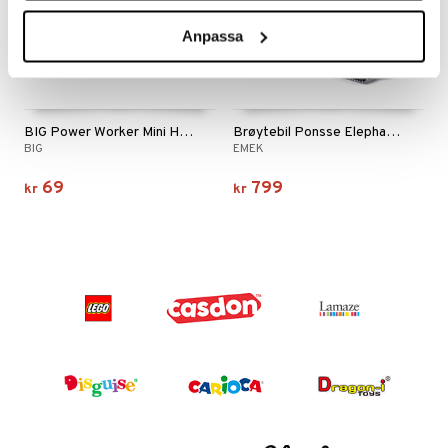
Anpassa
BIG Power Worker Mini Hjullaster
Brøytebil Ponsse Elephant Larveføtter
BIG
EMEK
69
799
kr
kr